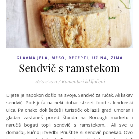
,
,
,
,
GLAVNA JELA
MESO
RECEPTI
UŽINA
ZIMA
Sendvič s ramstekom
za Sendvič s ra
26/02/2021
/
Komentari isključeni
Dijete je napokon došlo na svoje. Sendvič za ručak. Ali kakav
sendvič. Podsjeća na neki dobar street food s londonski
ulica. Pa onako dok šećeš i turistički obilaziš grad, umoran i
gladan zastaneš pored štanda na Borough marketu i
naručiš bogati topli sendvič s ramstekom… Ali sve u
domaćoj, kućnoj izvedbi. Priuštite si sendvič ponekad. Ovo