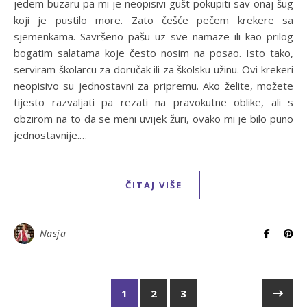
jedem buzaru pa mi je neopisivi gušt pokupiti sav onaj šug
koji je pustilo more. Zato češće pečem krekere sa
sjemenkama. Savršeno pašu uz sve namaze ili kao prilog
bogatim salatama koje često nosim na posao. Isto tako,
serviram školarcu za doručak ili za školsku užinu. Ovi krekeri
neopisivo su jednostavni za pripremu. Ako želite, možete
tijesto razvaljati pa rezati na pravokutne oblike, ali s
obzirom na to da se meni uvijek žuri, ovako mi je bilo puno
jednostavnije.…
ČITAJ VIŠE
Nasja
1
2
3