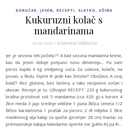
,
,
,
,
DORUČAK
JESEN
RECEPTI
SLATKO
UŽINA
Kukuruzni kolač s
mandarinama
za Kukuruzni ko
05/10/2020
/
Komentari isključeni
Jer je sezona tek počela.?? A kad sezona mandarina krene,
kao da jesen dobije potpuno novu dimenziju… Pa sam
jutros kupila 4 kg omiljenog voća. Za sokove, kolače, na
posao, u školu. Dijete ih jede kao žetone? Obožava. A ovaj
kolač? Bez glutena, bez šećera, a tako neopisivo sočan i
ukusan. Recept je tu. Uživajte! RECEPT: 220 g kukuruznog
brašna prstohvat soli 5 mandarina (cca 420 g)-s korom 4
žlice meda 3 jaja srednje veličine 1 puna žličica cimeta 1/2
žličice kardamoma 1 prašak za pecivo 2 dl mlijeka 2 žlice
maslinovog ulja kalup za quiche (promjer 28 cm) maslac za
premazivanje kalupa Mandarine operite (ne gulite ih) pa ih…