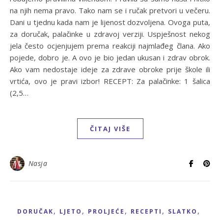
na njih nema pravo. Tako nam se i ručak pretvori u večeru.
Dani u tjednu kada nam je lijenost dozvoljena. Ovoga puta,
za doručak, palačinke u zdravoj verziji. Uspješnost nekog
jela često ocjenjujem prema reakciji najmlađeg člana. Ako
pojede, dobro je. A ovo je bio jedan ukusan i zdrav obrok.
Ako vam nedostaje ideje za zdrave obroke prije škole ili
vrtića, ovo je pravi izbor! RECEPT: Za palačinke: 1 šalica
(2,5…
ČITAJ VIŠE
Nasja
,
,
,
,
,
DORUČAK
LJETO
PROLJEĆE
RECEPTI
SLATKO