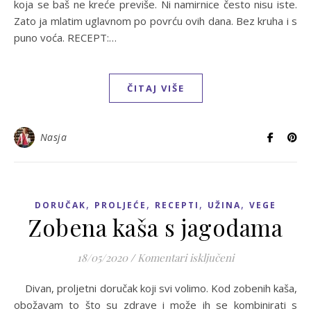
koja se baš ne kreće previše. Ni namirnice često nisu iste.
Zato ja mlatim uglavnom po povrću ovih dana. Bez kruha i s
puno voća. RECEPT:…
ČITAJ VIŠE
Nasja
,
,
,
,
DORUČAK
PROLJEĆE
RECEPTI
UŽINA
VEGE
Zobena kaša s jagodama
za Zobena kaša 
18/05/2020
/
Komentari isključeni
Divan, proljetni doručak koji svi volimo. Kod zobenih kaša,
obožavam to što su zdrave i može ih se kombinirati s