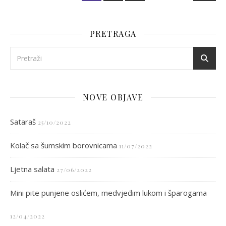
PRETRAGA
NOVE OBJAVE
Sataraš
25/10/2022
Kolač sa šumskim borovnicama
11/07/2022
Ljetna salata
27/06/2022
Mini pite punjene oslićem, medvjeđim lukom i šparogama
12/04/2022