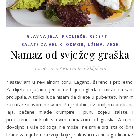
,
,
,
GLAVNA JELA
PROLJEĆE
RECEPTI
,
,
SALATE ZA VELIKI ODMOR
UŽINA
VEGE
Namaz od svježeg graška
za Namaz od svj
10/06/2020
/
Komentari isključeni
Nastavljam u revijalnom tonu. Lagano, šareno i proljetno.
Za dijete pojačano, jer bi me blijedo gledao i mislio da sam
prolupala. A toliko luda nisam da dijete u pubertetu hranim
za ručak sirovom mrkvom. Pa je dobio, uz omiljena poširana
jaja, pečene mlade krumpire i punu zdjelu salate. I
preprženi crni kruh s ovim namazom od graška. A meni
dovoljno. I više od toga. Ne može i ne smije biti ista količina
hrane za dijete u razvoju koje je aktivno i ženu u godinama?