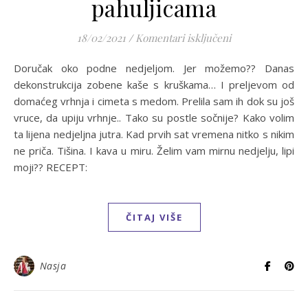
pahuljicama
za Pečene krušk
18/02/2021
/
Komentari isključeni
Doručak oko podne nedjeljom. Jer možemo?? Danas
dekonstrukcija zobene kaše s kruškama… I preljevom od
domaćeg vrhnja i cimeta s medom. Prelila sam ih dok su još
vruce, da upiju vrhnje.. Tako su postle sočnije? Kako volim
ta lijena nedjeljna jutra. Kad prvih sat vremena nitko s nikim
ne priča. Tišina. I kava u miru. Želim vam mirnu nedjelju, lipi
moji?? RECEPT:
ČITAJ VIŠE
Nasja