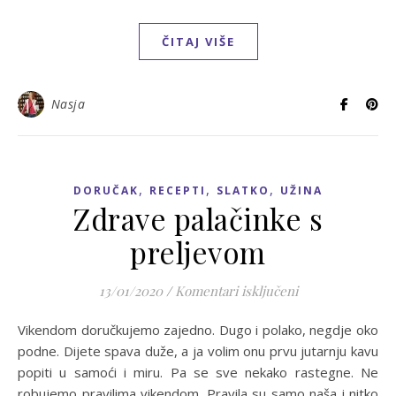
ČITAJ VIŠE
Nasja
,
,
,
DORUČAK
RECEPTI
SLATKO
UŽINA
Zdrave palačinke s
preljevom
za Zdrave palači
13/01/2020
/
Komentari isključeni
Vikendom doručkujemo zajedno. Dugo i polako, negdje oko
podne. Dijete spava duže, a ja volim onu prvu jutarnju kavu
popiti u samoći i miru. Pa se sve nekako rastegne. Ne
robujemo pravilima vikendom. Pravila su samo naša i nitko