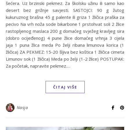
šećera. Uz brzinski pekmez. Za školsku užinu ili samo kao
desert bez grižnje savjesti. SASTOJCI: 90 g žutog
kukuruznog brašna 45 g palente ili griza 1 žličica praška za
pecivo Na vrh noža sode bikarbone 1 prstohvat soli 2 žlice
rastopljenog maslaca 200 g domaćeg svježeg kravljeg sira
(dobro ocijeđenog) 4 pune žlice domaćeg vrhnja 3 cijela
jaja 1 puna žlica meda Po želji ribana limunova korica (1
žličica) ZA PEKMEZ: 15-20 šljiva bez koštica 1 žličica cimeta
Limunov sok (1 žličica) Meda po želji (1-2 žlice) POSTUPAK:
Za početak, napravite pekmez.…
ČITAJ VIŠE
Nasja