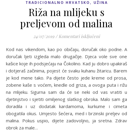
,
TRADICIONALNO HRVATSKO
UŽINA
Riža na mlijeku s
preljevom od malina
za Riža na mlije
24/07/2019
/
Komentari isključeni
Kod nas vikendom, kao po običaju, doručak oko podne. A
doručak ljeti izgleda malo drugačije. Djeca vole sve one
kašice koje ih podsjećaju na Čokolino. Kad ju dobro upakiraš
i dotjeraš začinima, pojest će svaku kuhanu žitaricu. Barem
je kod mene tako. Pa dijete često jede kreme od prosa,
zobene kaše s voćem, knedle od griza, a ovoga puta i rižu
na mlijeku. Sigurna sam da će se neki od vas vratiti u
djetinjstvo i sjetiti omiljenog slatkog obroka. Malo sam ga
doradila i uz dodatak kardamoma, kurkume i cimeta
obogatila okus. Umjesto šećera, med i brzinski preljev od
malina. Pokus uspio, dijete zadovoljno, ja sretna. Zdrav
obrok za male…