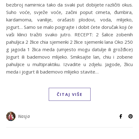
bezbroj namirnica tako da svaki put dobijete različiti okus.
Suho voće, svježe voće, začini poput cimeta, đumbira,
kardamoma, vanilije, orašasti plodovi, voda, mlijeko,
jogurt… Samo se malo poigrajte i dobit ćete doručak koji će
vaši klinci tražiti svako jutro. RECEPT: 2 šalice zobenih
pahuljica 2 žlice chia sjemenki 2 žlice sjemenki lana Oko 250
g jagoda 1 žlica meda (umjesto mogu datulje ili grožđice)
Jogurt ili bademovo mlijeko. Smiksajte lan, chiu i zobene
pahuljice u multipraktiku. Izvadite u zdjelu. Jagode, žlicu
meda i jogurt ili bademovo mlijeko stavite…
ČITAJ VIŠE
Nasja