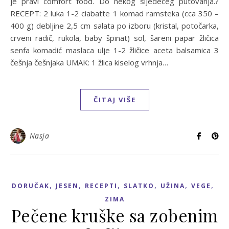
je pravi comfort food. Do nekog sljedećeg putovanja.?
RECEPT: 2 luka 1-2 ciabatte 1 komad ramsteka (cca 350 –
400 g) debljine 2,5 cm salata po izboru (kristal, potočarka,
crveni radič, rukola, baby špinat) sol, šareni papar žličica
senfa komadić maslaca ulje 1-2 žličice aceta balsamica 3
češnja češnjaka UMAK: 1 žlica kiselog vrhnja…
ČITAJ VIŠE
Nasja
,
,
,
,
,
,
DORUČAK
JESEN
RECEPTI
SLATKO
UŽINA
VEGE
ZIMA
Pečene kruške sa zobenim