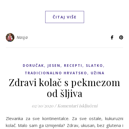
ČITAJ VIŠE
Nasja
,
,
,
,
DORUČAK
JESEN
RECEPTI
SLATKO
,
TRADICIONALNO HRVATSKO
UŽINA
Zdravi kolač s pekmezom
od šljiva
za Zdravi kolač 
02/10/2020
/
Komentari isključeni
Zlevanka za sve kontinentalce. Za sve ostale, kukuruzni
kolač. Malo sam ga izmijenila? Zdrav, ukusan, bez glutena i