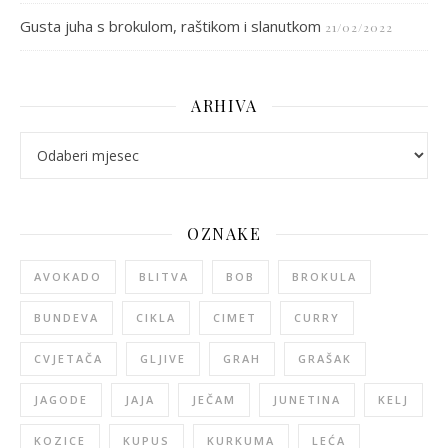
Gusta juha s brokulom, raštikom i slanutkom
21/02/2022
ARHIVA
arhiva
OZNAKE
AVOKADO
BLITVA
BOB
BROKULA
BUNDEVA
CIKLA
CIMET
CURRY
CVJETAČA
GLJIVE
GRAH
GRAŠAK
JAGODE
JAJA
JEČAM
JUNETINA
KELJ
KOZICE
KUPUS
KURKUMA
LEĆA