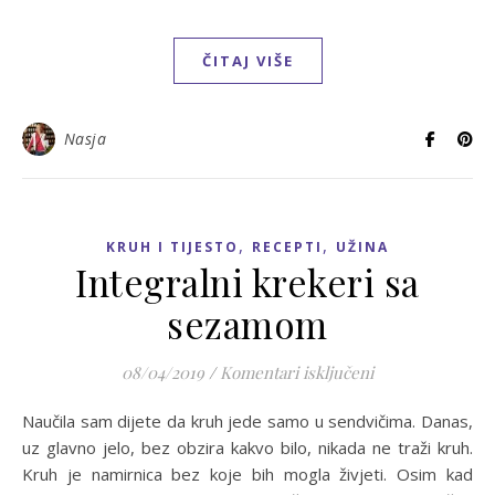
ČITAJ VIŠE
Nasja
,
,
KRUH I TIJESTO
RECEPTI
UŽINA
Integralni krekeri sa
sezamom
za Integralni k
08/04/2019
/
Komentari isključeni
Naučila sam dijete da kruh jede samo u sendvičima. Danas,
uz glavno jelo, bez obzira kakvo bilo, nikada ne traži kruh.
Kruh je namirnica bez koje bih mogla živjeti. Osim kad