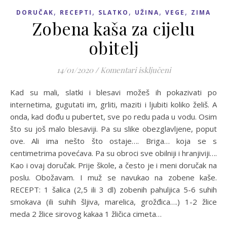
,
,
,
,
,
DORUČAK
RECEPTI
SLATKO
UŽINA
VEGE
ZIMA
Zobena kaša za cijelu
obitelj
za Zobena kaša za
14/01/2020
/
Komentari isključeni
Kad su mali, slatki i blesavi možeš ih pokazivati po
internetima, gugutati im, grliti, maziti i ljubiti koliko želiš. A
onda, kad dođu u pubertet, sve po redu pada u vodu. Osim
što su još malo blesaviji. Pa su slike obezglavljene, poput
ove. Ali ima nešto što ostaje…. Briga… koja se s
centimetrima povećava. Pa su obroci sve obilniji i hranjiviji….
Kao i ovaj doručak. Prije škole, a često je i meni doručak na
poslu. Obožavam. I muž se navukao na zobene kaše.
RECEPT: 1 šalica (2,5 ili 3 dl) zobenih pahuljica 5-6 suhih
smokava (ili suhih šljiva, marelica, grožđica….) 1-2 žlice
meda 2 žlice sirovog kakaa 1 žličica cimeta…