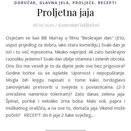
,
,
,
DORUČAK
GLAVNA JELA
PROLJEĆE
RECEPTI
Proljetna jaja
za Proljetna jaja
18/05/2020
/
Komentari isključeni
Osjećam se kao Bill Murray u filmu “Beskrajan dan.” (Eto,
usput prijedlog za dobru, iako staru komediju.) Svaki dan je
isti i to već mjesecima. Nikako naprijed. Ali zato beskrajno
raznoliko jedemo? Svaki dan obilje vitamina i zelenih obroka.
Ono što me veseli je to da dijete jede sve bez prigovora?
Godine borbe su se isplatile. Upornost i nepopuštanje.
Mogla bih knjigu napisati o tome kako tvrdoglavo
zanovijetalo pretvoriti u svejeda s povlasticama. (2-3
omražene namirnice toleriram)? Zato danas zelena jaja.
Špinat, poriluk i nekoliko zrna boba. Malo soli, papra i
muškatnog oraščića, a na sve to, domaća jaja. Vikend može
početi? RECEPT: do 6 jaja 2 šake svježeg,…