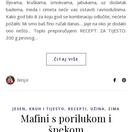
šljivama, kruškama, smokvama, jabukama, uz dodatak
badema, meda i cimeta neće vas ostaviti ravnodušnima.
Kako god bilo ili za koju god se kombinaciju odlučite, nećete
požaliti. Mi smo baš fino ručali danas… Jaje na oko je dodalo
ono nešto… Toplo preporučujem. RECEPT: ZA TIJESTO:
300 g pirovog…
ČITAJ VIŠE
Nasja
,
,
,
,
JESEN
KRUH I TIJESTO
RECEPTI
UŽINA
ZIMA
Mafini s porilukom i
špekom