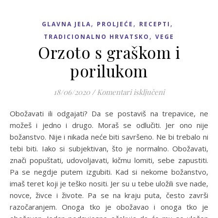
,
,
,
GLAVNA JELA
PROLJEĆE
RECEPTI
,
TRADICIONALNO HRVATSKO
VEGE
Orzoto s graškom i
porilukom
za Orzoto s gra
18/06/2020
/
Komentari isključeni
Obožavati ili odgajati? Da se postaviš na trepavice, ne
možeš i jedno i drugo. Moraš se odlučiti. Jer ono nije
božanstvo. Nije i nikada neće biti savršeno. Ne bi trebalo ni
tebi biti. Iako si subjektivan, što je normalno. Obožavati,
znači popuštati, udovoljavati, kičmu lomiti, sebe zapustiti.
Pa se negdje putem izgubiti. Kad si nekome božanstvo,
imaš teret koji je teško nositi. Jer su u tebe uložili sve nade,
novce, živce i živote. Pa se na kraju puta, često završi
razočaranjem. Onoga tko je obožavao i onoga tko je