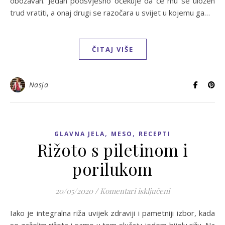
obožavan. Jedan podsvjesno očekuje da će mu se uložen
trud vratiti, a onaj drugi se razočara u svijet u kojemu ga…
ČITAJ VIŠE
Nasja
,
,
GLAVNA JELA
MESO
RECEPTI
Rižoto s piletinom i
porilukom
za Rižoto s pile
20/05/2020
/
Komentari isključeni
Iako je integralna riža uvijek zdraviji i pametniji izbor, kada