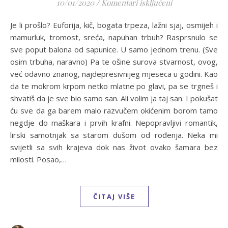
za Veganske okru
10/01/2020
/
Komentari isključeni
Je li prošlo? Euforija, kič, bogata trpeza, lažni sjaj, osmijeh i
mamurluk, tromost, sreća, napuhan trbuh? Rasprsnulo se
sve poput balona od sapunice. U samo jednom trenu. (Sve
osim trbuha, naravno) Pa te ošine surova stvarnost, ovog,
već odavno znanog, najdepresivnijeg mjeseca u godini. Kao
da te mokrom krpom netko mlatne po glavi, pa se trgneš i
shvatiš da je sve bio samo san. Ali volim ja taj san. I pokušat
ću sve da ga barem malo razvučem okićenim borom tamo
negdje do maškara i prvih krafni. Nepopravljivi romantik,
lirski samotnjak sa starom dušom od rođenja. Neka mi
svijetli sa svih krajeva dok nas život ovako šamara bez
milosti. Posao,…
ČITAJ VIŠE