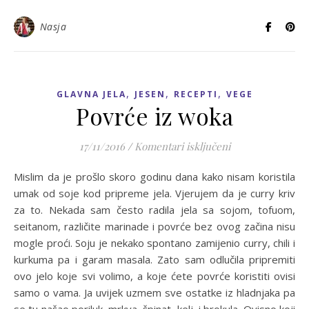
Nasja
,
,
,
GLAVNA JELA
JESEN
RECEPTI
VEGE
Povrće iz woka
za Povrće iz wok
17/11/2016
/
Komentari isključeni
Mislim da je prošlo skoro godinu dana kako nisam koristila
umak od soje kod pripreme jela. Vjerujem da je curry kriv
za to. Nekada sam često radila jela sa sojom, tofuom,
seitanom, različite marinade i povrće bez ovog začina nisu
mogle proći. Soju je nekako spontano zamijenio curry, chili i
kurkuma pa i garam masala. Zato sam odlučila pripremiti
ovo jelo koje svi volimo, a koje ćete povrće koristiti ovisi
samo o vama. Ja uvijek uzmem sve ostatke iz hladnjaka pa