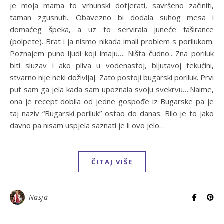
je moja mama to vrhunski dotjerati, savršeno začiniti,
taman zgusnuti.. Obavezno bi dodala suhog mesa i
domaćeg špeka, a uz to servirala juneće faširance
(polpete). Brat i ja nismo nikada imali problem s porilukom.
Poznajem puno ljudi koji imaju…. Ništa čudno.. Zna poriluk
biti sluzav i ako pliva u vodenastoj, bljutavoj tekućini,
stvarno nije neki doživljaj. Zato postoji bugarski poriluk. Prvi
put sam ga jela kada sam upoznala svoju svekrvu….Naime,
ona je recept dobila od jedne gospođe iz Bugarske pa je
taj naziv “Bugarski poriluk” ostao do danas. Bilo je to jako
davno pa nisam uspjela saznati je li ovo jelo…
ČITAJ VIŠE
Nasja