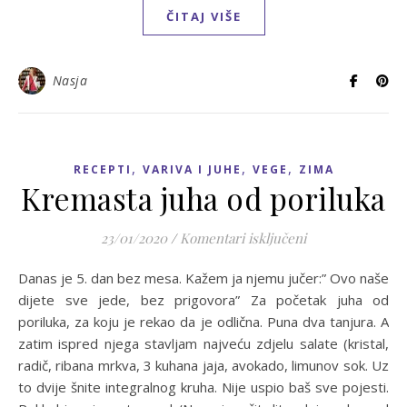
ČITAJ VIŠE
Nasja
,
,
,
RECEPTI
VARIVA I JUHE
VEGE
ZIMA
Kremasta juha od poriluka
za Kremasta juha
23/01/2020
/
Komentari isključeni
Danas je 5. dan bez mesa. Kažem ja njemu jučer:” Ovo naše
dijete sve jede, bez prigovora” Za početak juha od
poriluka, za koju je rekao da je odlična. Puna dva tanjura. A
zatim ispred njega stavljam najveću zdjelu salate (kristal,
radič, ribana mrkva, 3 kuhana jaja, avokado, limunov sok. Uz
to dvije šnite integralnog kruha. Nije uspio baš sve pojesti.