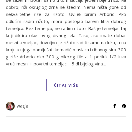
se zaželim rižota i samo u tom slučaju jedem bijelu rižu. Na
dobroj riži okruglog zrna ne štedim. Nema ništa gore od
nekvalitetne riže za rižoto. Uvijek biram Arborio. Ako
odlučim raditi rižoto, mora postojati barem litra dobrog
temeljca. Bez temeljca, ne radim rižoto. Baš je temeljac taj
koji diktira okus ovog divnog jela. Tako, ako imate dobar
mesni temeljac, dovoljno je rižoto raditi samo na luku, a na
kraju u njega pomiješati komadić maslaca i ribanog sira. 300
g riže Arborio oko 300 g pilećeg fileta 1 poriluk 1/2 luka
vrući mesni ili povrtni temeljac 1,5 dl bijelog vina…
ČITAJ VIŠE
Nasja