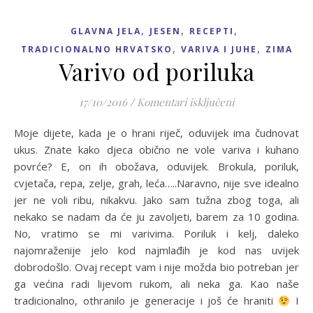
,
,
,
GLAVNA JELA
JESEN
RECEPTI
,
,
TRADICIONALNO HRVATSKO
VARIVA I JUHE
ZIMA
Varivo od poriluka
za Varivo od pori
17/10/2016
/
Komentari isključeni
Moje dijete, kada je o hrani riječ, oduvijek ima čudnovat
ukus. Znate kako djeca obično ne vole variva i kuhano
povrće? E, on ih obožava, oduvijek. Brokula, poriluk,
cvjetača, repa, zelje, grah, leća…..Naravno, nije sve idealno
jer ne voli ribu, nikakvu. Jako sam tužna zbog toga, ali
nekako se nadam da će ju zavoljeti, barem za 10 godina.
No, vratimo se mi varivima. Poriluk i kelj, daleko
najomraženije jelo kod najmlađih je kod nas uvijek
dobrodošlo. Ovaj recept vam i nije možda bio potreban jer
ga većina radi lijevom rukom, ali neka ga. Kao naše
tradicionalno, othranilo je generacije i još će hraniti
I