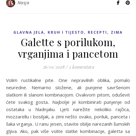
Nasja
,
,
,
GLAVNA JELA
KRUH I TIJESTO
RECEPTI
ZIMA
Galette s porilukom,
vrganjima i pancetom
26/01/2018
/
2 komentara
Volim rustikalne pite. One nepravilnih oblika, pomalo
neuredne. Nemarno složene, ali punjene savršenom
slatkom ili slanom kombinacijom. Ovakvom pitom, oduševit
ćete svakog gosta.. Najbolje je kombinirati punjenje od
ostataka u hladnjaku. Ljeti narežite nekoliko rajčica,
mozzarellu i bosiljak, a zimi nešto ovako, poriluk, panceta i
šaka vrganja.. U ranu jesen, stavite obilje narezanih šumskih
gljiva. Ako, pak više volite slatke kombinacije, galetta sa