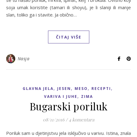
se tu našao poriluk, mrkva, špinat, kelj i brokula. Ovisno koji
soja umak koristite (tamari ili shoyu), je li slaniji ili manje
slan, toliko ga i stavite. Ja obično…
ČITAJ VIŠE
Nasja
,
,
,
,
GLAVNA JELA
JESEN
MESO
RECEPTI
,
VARIVA I JUHE
ZIMA
Bugarski poriluk
08/11/2016
/
4 komentara
Poriluk sam u djetinjstvu jela isključivo u varivu. Istina, znala