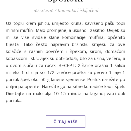
za Mafini s pori
16/12/2016
/
Komentari isključeni
Uz toplu krem juhicu, umjesto kruha, savršeno pašu topli
mirisni muffini. Malo promjene, a ukusno i zasitno. Uvijek su
mi se više sviđale slane kombinacije muffina, općenito
tijesta. Tako često napravim brzinsku smjesu za ove
kolačiće s raznim povrćem i špekom, sirom, domaćom
kobasicom i sl. Uvijek su dobrodošli, bilo za užinu, večeru, a
u ovom slučaju za ručak. RECEPT: 2 šalice brašna 1 šalica
mlijeka 1 dl ulja sol 1/2 vrećice praška za pecivo 1 jaje 1
poriluk špek oko 50 g lanene sjemenke Poriluk narežite po
duljini pa operite. Narežite ga na sitne komadiće kao i špek.
Dinstajte na malo ulja 10-15 minuta na laganoj vatri dok
poriluk…
ČITAJ VIŠE