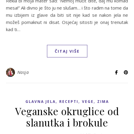
Rekla bi moja mater sad: ‘Nemoj mučit dite, daj mu komad
mesa!” Ali divno je što ju ne slušam… i što radim na tome da
mu izbijem iz glave da biti sit nije kad se nakon jela ne
možeš pomaknut ni disat. Osjećaj sitosti je onaj trenutak
kad ti…
ČITAJ VIŠE
Nasja
,
,
,
GLAVNA JELA
RECEPTI
VEGE
ZIMA
Veganske okruglice od
slanutka i brokule