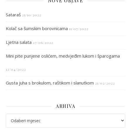
NOVE OBJAVE
Sataraš
25/10/2022
Kolač sa šumskim borovnicama
11/07/2022
Ljetna salata
27/06/2022
Mini pite punjene oslićem, medvjeđim lukom i šparogama
12/04/2022
Gusta juha s brokulom, raštikom i slanutkom
21/02/2022
ARHIVA
arhiva