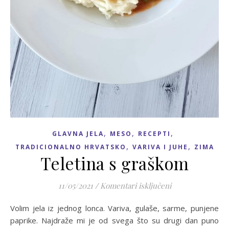
,
,
,
GLAVNA JELA
MESO
RECEPTI
,
,
TRADICIONALNO HRVATSKO
VARIVA I JUHE
ZIMA
Teletina s graškom
za Teletina s gr
11/05/2021
/
Komentari isključeni
Volim jela iz jednog lonca. Variva, gulaše, sarme, punjene
paprike. Najdraže mi je od svega što su drugi dan puno