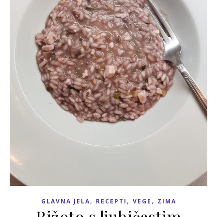
,
,
,
GLAVNA JELA
RECEPTI
VEGE
ZIMA
Rižoto s ljubičastim