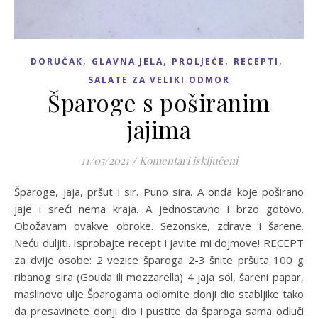
,
,
,
,
DORUČAK
GLAVNA JELA
PROLJEĆE
RECEPTI
SALATE ZA VELIKI ODMOR
Šparoge s poširanim
jajima
za Šparoge s poš
11/05/2021
/
Komentari isključeni
Šparoge, jaja, pršut i sir. Puno sira. A onda koje poširano
jaje i sreći nema kraja. A jednostavno i brzo gotovo.
Obožavam ovakve obroke. Sezonske, zdrave i šarene.
Neću duljiti. Isprobajte recept i javite mi dojmove! RECEPT
za dvije osobe: 2 vezice šparoga 2-3 šnite pršuta 100 g
ribanog sira (Gouda ili mozzarella) 4 jaja sol, šareni papar,
maslinovo ulje Šparogama odlomite donji dio stabljike tako
da presavinete donji dio i pustite da šparoga sama odluči