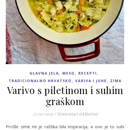
,
,
,
GLAVNA JELA
MESO
RECEPTI
,
,
TRADICIONALNO HRVATSKO
VARIVA I JUHE
ZIMA
Varivo s piletinom i suhim
graškom
za Varivo s pile
23/02/2021
/
Komentari isključeni
Prošle zime mi je raštika bila inspiracija, a ove je to suhi