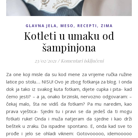
,
,
,
GLAVNA JELA
MESO
RECEPTI
ZIMA
Kotleti u umaku od
šampinjona
za Kotleti u um
23/02/2021
/
Komentari isključeni
Za one koji misle da su kod mene za vrijeme ručka ružine
latice po stolu…. NISU! Ovo je zbog fotkanja za blog. I onda
dok ja tako iz svakog kuta fotkam, dijete cupka i pita- kad
ćemo jesti? – a ja, onako brzinski, nervozno odgovaram: –
čekaj malo, šta ne vidiš da fotkam? Pa mu naredim, kao
prava vještica- Sjedni tu i pravi se da jedeš da ti mogu
fotkati ruke! Onda i muža natjeram da sjedne i kao drži
beštek u zraku. Da ispadne spontano. E, onda kad sve to
prođe i jelo se ohladi viknem: Gotovooooo, idemooooo