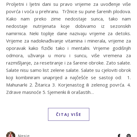
Proljetni i ljetni dani su pravo vrijeme za uvođenje više
povrća i voća u prehranu. Tržnice su pune šarenih plodova.
Kako nam preko zime nedostaje sunca, tako nam
nedostaje nutrijenata koje dobivamo iz sezonskih
namirnica. Neki toplije dane nazivaju vrijeme za detoks.
Vrijeme za nadoknađivanje vitamina i minerala, vrijeme za
oporavak kako fizički tako i mentalni. Vrijeme godišnjih
odmora, uživanja u moru i suncu, više vremena za
razmišljanje, za resetiranje i za šarene obroke. Zato salate.
Salate nisu samo list zelene salate. Salate su cjeloviti obrok
koji kombiniram unaprijed a najčešće se sastoji od: 1.
Mahunarki 2. Žitarica 3. Korjenastog ili zelenog povrća. 4.
Zdrave masnoće 5. Sjemenki ili orašastih…
ČITAJ VIŠE
Nasja