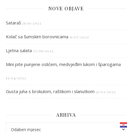
NOVE OBJAVE
Sataraš
25/10/2022
Kolač sa šumskim borovnicama
11/07/2022
Ljetna salata
27/06/2022
Mini pite punjene oslićem, medvjeđim lukom i šparogama
12/04/2022
Gusta juha s brokulom, raštikom i slanutkom
21/02/2022
ARHIVA
arhiva