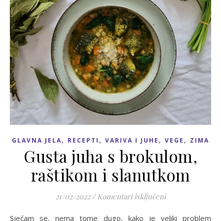
,
,
,
,
GLAVNA JELA
RECEPTI
VARIVA I JUHE
VEGE
ZIMA
Gusta juha s brokulom,
raštikom i slanutkom
za Gusta juha s 
21/02/2022
/
Komentari isključeni
Sjećam se, nema tome dugo, kako je veliki problem