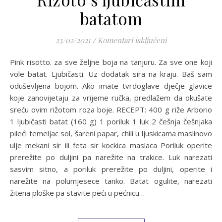
batatom
za Rižoto s ljubi
23/02/2021
/
Komentari isključeni
Pink risotto. za sve željne boja na tanjuru. Za sve one koji
vole batat. Ljubičasti. Uz dodatak sira na kraju. Baš sam
oduševljena bojom. Ako imate tvrdoglave dječje glavice
koje zanovijetaju za vrijeme ručka, predlažem da okušate
sreću ovim rižotom roza boje. RECEPT: 400 g riže Arborio
1 ljubičasti batat (160 g) 1 poriluk 1 luk 2 češnja češnjaka
pileći temeljac sol, šareni papar, chili u ljuskicama maslinovo
ulje mekani sir ili feta sir kockica maslaca Poriluk operite
prerežite po duljini pa narežite na trakice. Luk narezati
sasvim sitno, a poriluk prerežite po duljini, operite i
narežite na polumjesece tanko. Batat ogulite, narezati
žitena ploške pa stavite peći u pećnicu…