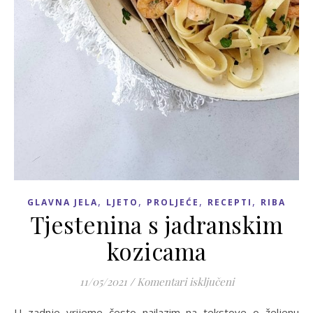
,
,
,
,
GLAVNA JELA
LJETO
PROLJEĆE
RECEPTI
RIBA
Tjestenina s jadranskim
kozicama
za Tjestenina s 
11/05/2021
/
Komentari isključeni
U zadnje vrijeme često nailazim na tekstove o željenu