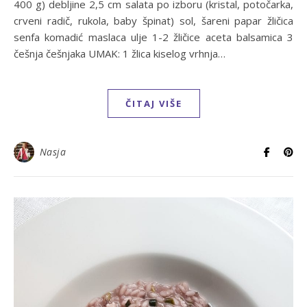
400 g) debljine 2,5 cm salata po izboru (kristal, potočarka,
crveni radič, rukola, baby špinat) sol, šareni papar žličica
senfa komadić maslaca ulje 1-2 žličice aceta balsamica 3
češnja češnjaka UMAK: 1 žlica kiselog vrhnja…
ČITAJ VIŠE
Nasja