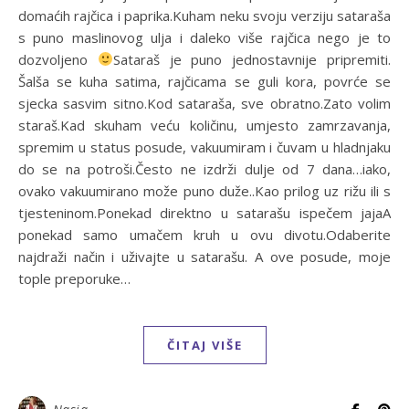
domaćih rajčica i paprika.Kuham neku svoju verziju sataraša
s puno maslinovog ulja i daleko više rajčica nego je to
dozvoljeno
Sataraš je puno jednostavnije pripremiti.
Šalša se kuha satima, rajčicama se guli kora, povrće se
sjecka sasvim sitno.Kod sataraša, sve obratno.Zato volim
staraš.Kad skuham veću količinu, umjesto zamrzavanja,
spremim u status posude, vakuumiram i čuvam u hladnjaku
do se na potroši.Često ne izdrži dulje od 7 dana…iako,
ovako vakuumirano može puno duže..Kao prilog uz rižu ili s
tjesteninom.Ponekad direktno u satarašu ispečem jajaA
ponekad samo umačem kruh u ovu divotu.Odaberite
najdraži način i uživajte u satarašu. A ove posude, moje
tople preporuke…
ČITAJ VIŠE