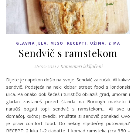
,
,
,
,
GLAVNA JELA
MESO
RECEPTI
UŽINA
ZIMA
Sendvič s ramstekom
za Sendvič s ra
26/02/2021
/
Komentari isključeni
Dijete je napokon došlo na svoje. Sendvič za ručak. Ali kakav
sendvič. Podsjeća na neki dobar street food s londonski
ulica. Pa onako dok šećeš i turistički obilaziš grad, umoran i
gladan zastaneš pored štanda na Borough marketu i
naručiš bogati topli sendvič s ramstekom… Ali sve u
domaćoj, kućnoj izvedbi. Priuštite si sendvič ponekad. Ovo
je pravi comfort food. Do nekog sljedećeg putovanja.?
RECEPT: 2 luka 1-2 ciabatte 1 komad ramsteka (cca 350 –