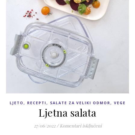
,
,
,
LJETO
RECEPTI
SALATE ZA VELIKI ODMOR
VEGE
Ljetna salata
za Ljetna salata
27/06/2022
/
Komentari isključeni