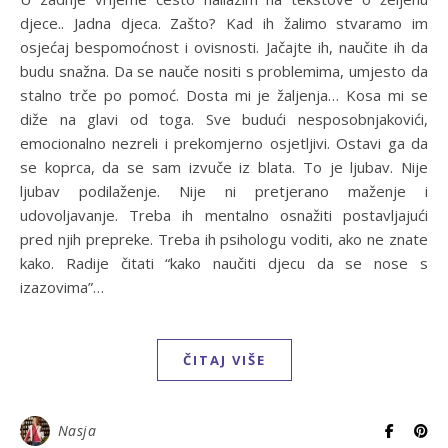
djece.. Jadna djeca. Zašto? Kad ih žalimo stvaramo im
osjećaj bespomoćnost i ovisnosti. Jačajte ih, naučite ih da
budu snažna. Da se nauče nositi s problemima, umjesto da
stalno trče po pomoć. Dosta mi je žaljenja… Kosa mi se
diže na glavi od toga. Sve budući nesposobnjakovići,
emocionalno nezreli i prekomjerno osjetljivi. Ostavi ga da
se koprca, da se sam izvuče iz blata. To je ljubav. Nije
ljubav podilaženje. Nije ni pretjerano maženje i
udovoljavanje. Treba ih mentalno osnažiti postavljajući
pred njih prepreke. Treba ih psihologu voditi, ako ne znate
kako. Radije čitati “kako naučiti djecu da se nose s
izazovima”…
ČITAJ VIŠE
Nasja