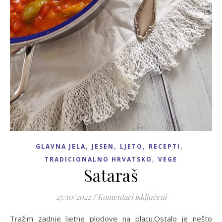
,
,
,
,
GLAVNA JELA
JESEN
LJETO
RECEPTI
,
TRADICIONALNO HRVATSKO
VEGE
Sataraš
za Sataraš
25/10/2022
/
Komentari isključeni
Tražim zadnje ljetne plodove na placu.Ostalo je nešto