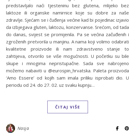
predstavljalo naći tjesteninu bez glutena, mlijeko bez
laktoze ili organske namirnice koje su dobre za naše
zdravlje. Sjećam se i čuđenja većine kad bi pojedinac izjavio
da izbjegava gluten, laktozu, konzervanse. Srećom, od tada
do danas, svijest se promijenila. Pa se većina začuđenih i
zgroženih pretvorila u manjinu. A nama koji volimo odabrati
kvalitetne proizvode ili nam zdravstveno stanje to
zahtijeva, otvorilo se više mogućnosti. U početku su bile
skupe i mnogima nepristupačne. Sada sve nabrojeno
možemo nabaviti u @eurospin_hrvatska. Paleta proizvoda
‘Amo Essere’ od kojih sam imala priliku isprobati dio. U
periodu od 24. do 27. 02. uz svaku kupnju…
ČITAJ VIŠE
Nasja