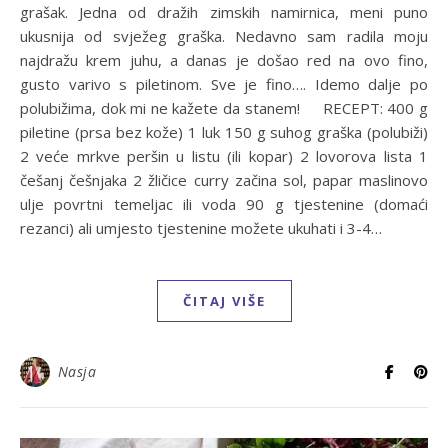
grašak. Jedna od dražih zimskih namirnica, meni puno
ukusnija od svježeg graška. Nedavno sam radila moju
najdražu krem juhu, a danas je došao red na ovo fino,
gusto varivo s piletinom. Sve je fino…. Idemo dalje po
polubižima, dok mi ne kažete da stanem! RECEPT: 400 g
piletine (prsa bez kože) 1 luk 150 g suhog graška (polubiži)
2 veće mrkve peršin u listu (ili kopar) 2 lovorova lista 1
češanj češnjaka 2 žličice curry začina sol, papar maslinovo
ulje povrtni temeljac ili voda 90 g tjestenine (domaći
rezanci) ali umjesto tjestenine možete ukuhati i 3-4…
ČITAJ VIŠE
Nasja