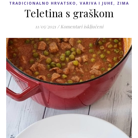
,
,
TRADICIONALNO HRVATSKO
VARIVA I JUHE
ZIMA
Teletina s graškom
za Teletina s gr
11/05/2021
/
Komentari isključeni