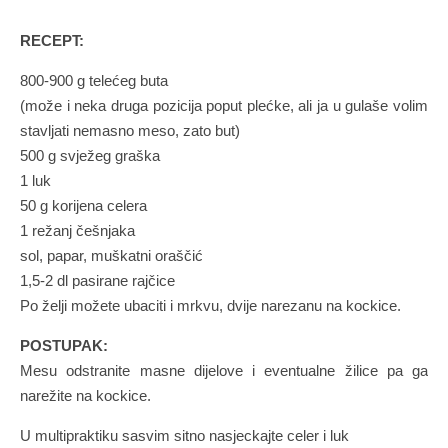
RECEPT:
800-900 g telećeg buta
(može i neka druga pozicija poput plećke, ali ja u gulaše volim
stavljati nemasno meso, zato but)
500 g svježeg graška
1 luk
50 g korijena celera
1 režanj češnjaka
sol, papar, muškatni oraščić
1,5-2 dl pasirane rajčice
Po želji možete ubaciti i mrkvu, dvije narezanu na kockice.
POSTUPAK:
Mesu odstranite masne dijelove i eventualne žilice pa ga
narežite na kockice.
U multipraktiku sasvim sitno nasjeckajte celer i luk