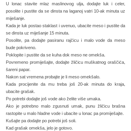
U lonac stavite mlaz maslinovog ulja, dodajte luk i celer,
posolite i pustite da se dinsta na laganoj vatri 10-ak minuta uz
miješanje.
Kada je luk postao staklast i uvenuo, ubacite meso i pustite da
se dinsta uz miješanje 15 minuta.
Posolite, pa dodajte pasiranu rajčicu i malo vode da meso
bude pokriveno.
Poklopite i pustite da se kuha dok meso ne omekša.
Povremeno promiješajte, dodajte žličicu muškatnog oraščića,
šareni papar.
Nakon sat vremena probajte je li meso omekšalo.
Kada procijenite da mu treba još 20-ak minuta do kraja,
ubacite grašak.
Po potrebi dodajte još vode ako želite više umaka.
Ako je potrebno malo zgusnuti umak, punu žličicu brašna
rastopite u malo hladne vode i ubacite u lonac pa promiješajte.
Kušajte pa dodajte po potrebi još soli.
Kad grašak omekša, jelo je gotovo.