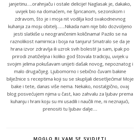
janjetinu…..orahnjaču i ostale delicije! Naglasak je, dakako,
uvijek bio na domaćem, ne špricanom, sezonskom i
zdravom, što je i moja nit vodilja kod svakodnevnog
kuhanja za moju obitelj…….Nikada nam nije bilo dozvoljeno
jesti slatkiše u neograničenim količinama! Pazilo se na
raznolikost namirnica i boja na tanjuru! Smatralo se da je
hrana izvor zdravlja ili uzrok svih bolesti! Ja sam, ipak po
prirodi znatiželjna i koliko god štovala tradiciju, uvijek u
svojim jelima pokušavam unijeti dašak novog, nepoznatog i
malo drugačijeg. Ljubomorno i sebično čuvam bakine
bilježnice s receptima koji su se skupljali desetljećima! Moje
bake i tete, danas više nema. Nekako, nostalgično, ovaj
blog posvećujem njima u čast, kao zahvalu za ljubav prema
kuhanju i hrani koju su mi usadili i naučili me, ni neznajući,
prenositi tu ljubav dalje….
MOGLO BI VAM SE SVIDJETI