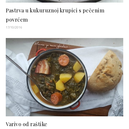
Pastrva u kukuruznoj krupici s pečenim
povrćem
17/10/2016
Varivo od raštike