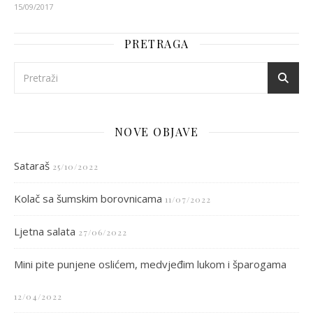
15/09/2017
PRETRAGA
NOVE OBJAVE
Sataraš
25/10/2022
Kolač sa šumskim borovnicama
11/07/2022
Ljetna salata
27/06/2022
Mini pite punjene oslićem, medvjeđim lukom i šparogama
12/04/2022