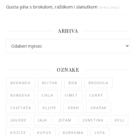
Gusta juha s brokulom, raštikom i slanutkom
21/02/2022
ARHIVA
arhiva
OZNAKE
AVOKADO
BLITVA
BOB
BROKULA
BUNDEVA
CIKLA
CIMET
CURRY
CVJETAČA
GLJIVE
GRAH
GRAŠAK
JAGODE
JAJA
JEČAM
JUNETINA
KELJ
KOZICE
KUPUS
KURKUMA
LEĆA