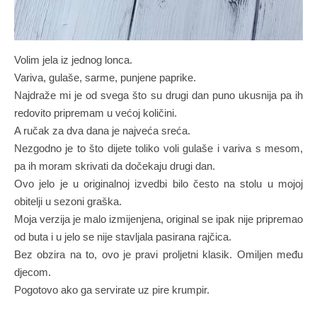
Volim jela iz jednog lonca.
Variva, gulaše, sarme, punjene paprike.
Najdraže mi je od svega što su drugi dan puno ukusnija pa ih
redovito pripremam u većoj količini.
A ručak za dva dana je najveća sreća.
Nezgodno je to što dijete toliko voli gulaše i variva s mesom,
pa ih moram skrivati da dočekaju drugi dan.
Ovo jelo je u originalnoj izvedbi bilo često na stolu u mojoj
obitelji u sezoni graška.
Moja verzija je malo izmijenjena, original se ipak nije pripremao
od buta i u jelo se nije stavljala pasirana rajčica.
Bez obzira na to, ovo je pravi proljetni klasik. Omiljen među
djecom.
Pogotovo ako ga servirate uz pire krumpir.