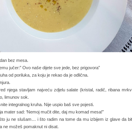
 dan bez mesa.
emu jučer:” Ovo naše dijete sve jede, bez prigovora”
uha od poriluka, za koju je rekao da je odlična.
njura.
red njega stavljam najveću zdjelu salate (kristal, radič, ribana mrk
o, limunov sok.
šnite integralnog kruha. Nije uspio baš sve pojesti.
ja mater sad: ‘Nemoj mučit dite, daj mu komad mesa!”
 što ju ne slušam… i što radim na tome da mu izbijem iz glave da biti
la ne možeš pomaknut ni disat.