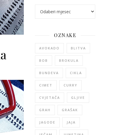
arhiva
OZNAKE
AVOKADO
BLITVA
ka
BOB
BROKULA
 od poriluka
BUNDEVA
CIKLA
CIMET
CURRY
CVJETAČA
GLJIVE
GRAH
GRAŠAK
JAGODE
JAJA
JEČAM
JUNETINA