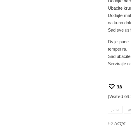
Dodajte nare
Ubacite krum
Dodajte mal
da kuha dok
Sad sve usi
Dvije pune ž
temperira.
Sad ubacite 
Servirajte n
38
(Visited 63
juha
p
Po
Nasja