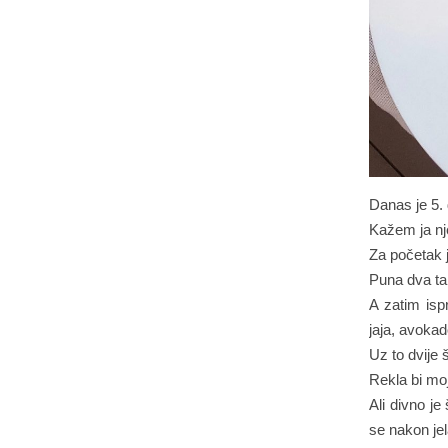
Danas je 5.
Kažem ja nj
Za početak j
Puna dva ta
A zatim isp
jaja, avokad
Uz to dvije 
Rekla bi mo
Ali divno je
se nakon je