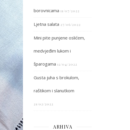
borovnicama
11/07/2022
Ljetna salata
27/06/2022
Mini pite punjene oslićem,
medvjeđim lukom i
šparogama
12/04/2022
Gusta juha s brokulom,
raštikom i slanutkom
21/02/2022
ARHIVA