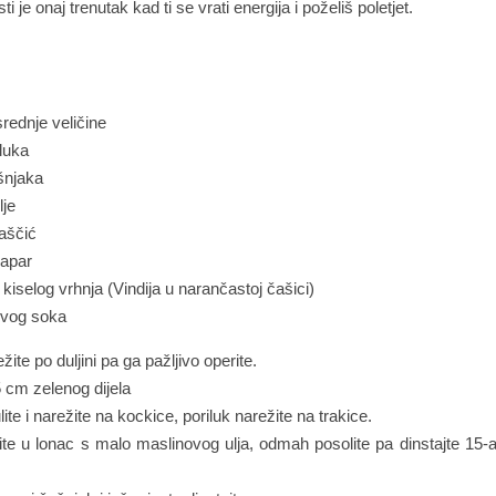
ti je onaj trenutak kad ti se vrati energija i poželiš poletjet.
rednje veličine
iluka
šnjaka
lje
aščić
papar
 kiselog vrhnja (Vindija u narančastoj čašici)
ovog soka
žite po duljini pa ga pažljivo operite.
 cm zelenog dijela
ite i narežite na kockice, poriluk narežite na trakice.
vite u lonac s malo maslinovog ulja, odmah posolite pa dinstajte 15-