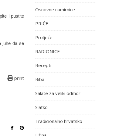
Osnovne namirnice
te i pustite
PRIČE
Proljeće
će juhe da se
RADIONICE
Recepti
print
Riba
Salate za veliki odmor
Slatko
Tradicionalno hrvatsko
Užina