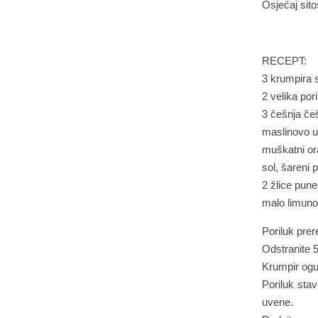
Osjećaj sitos
RECEPT:
3 krumpira s
2 velika por
3 češnja če
maslinovo u
muškatni or
sol, šareni 
2 žlice pune
malo limun
Poriluk prere
Odstranite 5
Krumpir ogul
Poriluk sta
uvene.