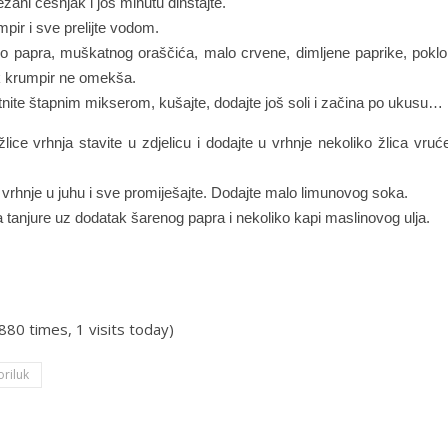
zani češnjak i još minutu dinstajte.
pir i sve prelijte vodom.
o papra, muškatnog oraščića, malo crvene, dimljene paprike, poklopi
 krumpir ne omekša.
tnite štapnim mikserom, kušajte, dodajte još soli i začina po ukusu…
lice vrhnja stavite u zdjelicu i dodajte u vrhnje nekoliko žlica vru
vrhnje u juhu i sve promiješajte. Dodajte malo limunovog soka.
a tanjure uz dodatak šarenog papra i nekoliko kapi maslinovog ulja.
.880 times, 1 visits today)
oriluk