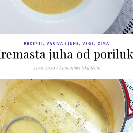
,
,
,
RECEPTI
VARIVA I JUHE
VEGE
ZIMA
remasta juha od porilu
za Kremasta juha
23/01/2020
/
Komentari isključeni