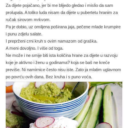
Za dijete pojačano, jer bi me blijedo gledao i mislio da sam
prolupala. A toliko luda nisam da dijete u pubertetu hranim za
ručak sirovom mrkvom.
Pa je dobio, uz omiljena poširana jaja, pečene mlade krumpire
i punu zdjelu salate.
I preprženi crni kruh s ovim namazom od graška.
A meni dovoljno. I više od toga.
Ne može i ne smije biti ista količina hrane za dijete u razvoju
koje je aktivno i ženu u godinama? koja se baš ne kreće
previše. Ni namirnice često nisu iste. Zato ja mlatim uglavnom
po povrću ovih dana. Bez kruha i s puno voća.