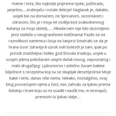
mame i teta, tko najbolje priprema njoke, pašticadu,
janjetinu…..orahnjaču i ostale delicije! Naglasak je, dakako,
uvijek bio na domaćem, ne špricanom, sezonskom i
zdravom, što je i moja nit vodilja kod svakodnevnog
kuhanja za moju obitelj…….Nikada nam nije bilo dozvoljeno
jesti slatkiše u neograničenim količinama! Pazilo se na
raznolikost namirnica i boja na tanjuru! Smatralo se da je
hrana izvor zdravlja ili uzrok svih bolesti! Ja sam, ipak po
prirodi znatiželjna i koliko god štovala tradiciju, uvijek u
svojim jelima pokušavam unijeti dašak novog, nepoznatog i
malo drugačijeg. Ljubomorno i sebično čuvam bakine
bilježnice s receptima koji su se skupljali desetljećima! Moje
bake i tete, danas više nema. Nekako, nostalgično, ovaj
blog posvećujem njima u čast, kao zahvalu za ljubav prema
kuhanju i hrani koju su mi usadili i naučili me, ni neznajući,
prenositi tu ljubav dalje….