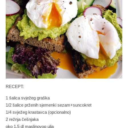
RECEPT:
1 šalica svježeg graška
1/2 šalice prženih sjemenki sezam+suncokret
1/4 svježeg krastavca (opcionalno)
2 režnja češnjaka
oko 1,5 dl maslinovog ulja