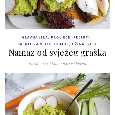
,
,
,
GLAVNA JELA
PROLJEĆE
RECEPTI
,
,
SALATE ZA VELIKI ODMOR
UŽINA
VEGE
Namaz od svježeg graška
za Namaz od svj
10/06/2020
/
Komentari isključeni