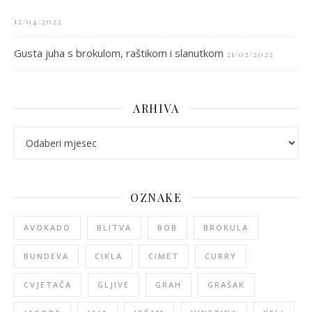
12/04/2022
Gusta juha s brokulom, raštikom i slanutkom
21/02/2022
ARHIVA
arhiva
OZNAKE
AVOKADO
BLITVA
BOB
BROKULA
BUNDEVA
CIKLA
CIMET
CURRY
CVJETAČA
GLJIVE
GRAH
GRAŠAK