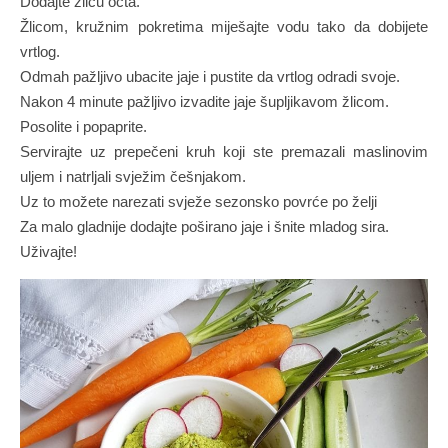
Dodajte žlicu octa.
Žlicom, kružnim pokretima miješajte vodu tako da dobijete
vrtlog.
Odmah pažljivo ubacite jaje i pustite da vrtlog odradi svoje.
Nakon 4 minute pažljivo izvadite jaje šupljikavom žlicom.
Posolite i popaprite.
Servirajte uz prepečeni kruh koji ste premazali maslinovim
uljem i natrljali svježim češnjakom.
Uz to možete narezati svježe sezonsko povrće po želji
Za malo gladnije dodajte poširano jaje i šnite mladog sira.
Uživajte!