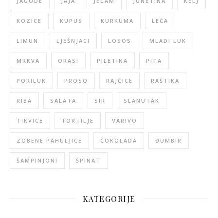
JAGODE
JAJA
JEČAM
JUNETINA
KELJ
KOZICE
KUPUS
KURKUMA
LEĆA
LIMUN
LJEŠNJACI
LOSOS
MLADI LUK
MRKVA
ORASI
PILETINA
PITA
PORILUK
PROSO
RAJČICE
RAŠTIKA
RIBA
SALATA
SIR
SLANUTAK
TIKVICE
TORTILJE
VARIVO
ZOBENE PAHULJICE
ČOKOLADA
ĐUMBIR
ŠAMPINJONI
ŠPINAT
KATEGORIJE