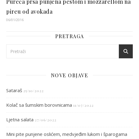
Pureća prsa punjena pestom i mozzarellom na
pireu od avokada
06/01/2016
PRETRAGA
NOVE OBJAVE
Sataraš
25/10/2022
Kolač sa šumskim borovnicama
11/07/2022
Ljetna salata
27/06/2022
Mini pite punjene oslićem, medvjeđim lukom i šparogama