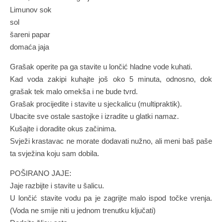
Limunov sok
sol
šareni papar
domaća jaja
Grašak operite pa ga stavite u lončić hladne vode kuhati.
Kad voda zakipi kuhajte još oko 5 minuta, odnosno, dok
grašak tek malo omekša i ne bude tvrd.
Grašak procijedite i stavite u sjeckalicu (multipraktik).
Ubacite sve ostale sastojke i izradite u glatki namaz.
Kušajte i doradite okus začinima.
Svježi krastavac ne morate dodavati nužno, ali meni baš paše
ta svježina koju sam dobila.
POŠIRANO JAJE:
Jaje razbijte i stavite u šalicu.
U lončić stavite vodu pa je zagrijte malo ispod točke vrenja.
(Voda ne smije niti u jednom trenutku ključati)