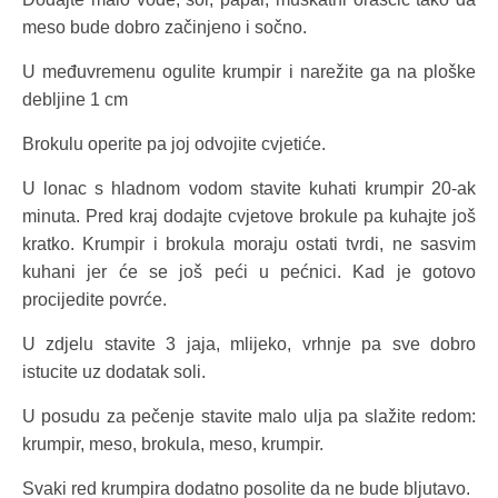
meso bude dobro začinjeno i sočno.
U međuvremenu ogulite krumpir i narežite ga na ploške
debljine 1 cm
Brokulu operite pa joj odvojite cvjetiće.
U lonac s hladnom vodom stavite kuhati krumpir 20-ak
minuta. Pred kraj dodajte cvjetove brokule pa kuhajte još
kratko. Krumpir i brokula moraju ostati tvrdi, ne sasvim
kuhani jer će se još peći u pećnici. Kad je gotovo
procijedite povrće.
U zdjelu stavite 3 jaja, mlijeko, vrhnje pa sve dobro
istucite uz dodatak soli.
U posudu za pečenje stavite malo ulja pa slažite redom:
krumpir, meso, brokula, meso, krumpir.
Svaki red krumpira dodatno posolite da ne bude bljutavo.