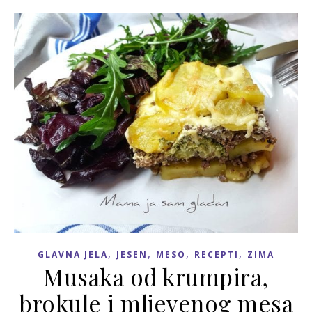
,
,
,
,
GLAVNA JELA
JESEN
MESO
RECEPTI
ZIMA
Musaka od krumpira,
brokule i mljevenog mesa