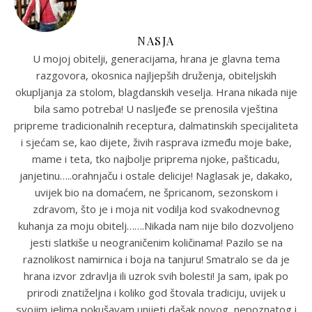
NASJA
U mojoj obitelji, generacijama, hrana je glavna tema
razgovora, okosnica najljepših druženja, obiteljskih
okupljanja za stolom, blagdanskih veselja. Hrana nikada nije
bila samo potreba! U nasljeđe se prenosila vještina
pripreme tradicionalnih receptura, dalmatinskih specijaliteta
i sjećam se, kao dijete, živih rasprava između moje bake,
mame i teta, tko najbolje priprema njoke, pašticadu,
janjetinu…..orahnjaču i ostale delicije! Naglasak je, dakako,
uvijek bio na domaćem, ne špricanom, sezonskom i
zdravom, što je i moja nit vodilja kod svakodnevnog
kuhanja za moju obitelj…….Nikada nam nije bilo dozvoljeno
jesti slatkiše u neograničenim količinama! Pazilo se na
raznolikost namirnica i boja na tanjuru! Smatralo se da je
hrana izvor zdravlja ili uzrok svih bolesti! Ja sam, ipak po
prirodi znatiželjna i koliko god štovala tradiciju, uvijek u
svojim jelima pokušavam unijeti dašak novog, nepoznatog i