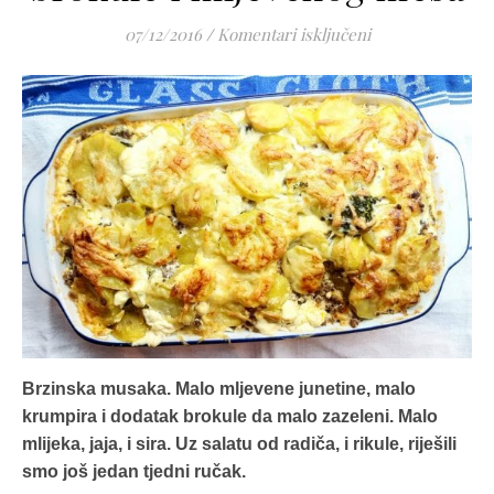
za Musaka od kr
07/12/2016
/
Komentari isključeni
Brzinska musaka. Malo mljevene junetine, malo
krumpira i dodatak brokule da malo zazeleni. Malo
mlijeka, jaja, i sira. Uz salatu od radiča, i rikule, riješili
smo još jedan tjedni ručak.