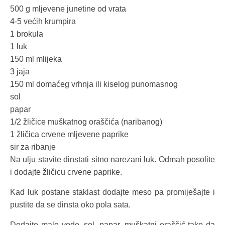
500 g mljevene junetine od vrata
4-5 većih krumpira
1 brokula
1 luk
150 ml mlijeka
3 jaja
150 ml domaćeg vrhnja ili kiselog punomasnog
sol
papar
1/2 žličice muškatnog oraščića (naribanog)
1 žličica crvene mljevene paprike
sir za ribanje
Na ulju stavite dinstati sitno narezani luk. Odmah posolite
i dodajte žličicu crvene paprike.
Kad luk postane staklast dodajte meso pa promiješajte i
pustite da se dinsta oko pola sata.
Dodajte malo vode, sol, papar, muškatni oraščić tako da