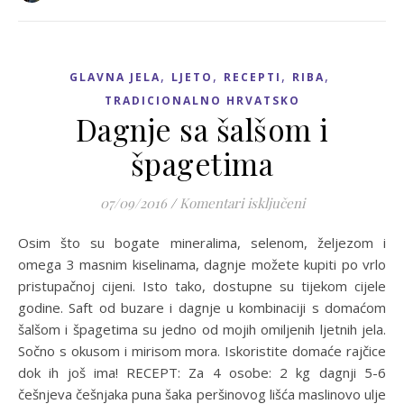
,
,
,
,
GLAVNA JELA
LJETO
RECEPTI
RIBA
TRADICIONALNO HRVATSKO
Dagnje sa šalšom i
špagetima
za Dagnje sa šal
07/09/2016
/
Komentari isključeni
Osim što su bogate mineralima, selenom, željezom i
omega 3 masnim kiselinama, dagnje možete kupiti po vrlo
pristupačnoj cijeni. Isto tako, dostupne su tijekom cijele
godine. Saft od buzare i dagnje u kombinaciji s domaćom
šalšom i špagetima su jedno od mojih omiljenih ljetnih jela.
Sočno s okusom i mirisom mora. Iskoristite domaće rajčice
dok ih još ima! RECEPT: Za 4 osobe: 2 kg dagnji 5-6
češnjeva češnjaka puna šaka peršinovog lišća maslinovo ulje