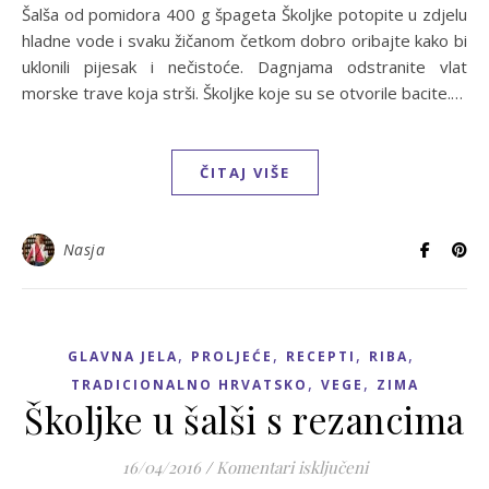
Šalša od pomidora 400 g špageta Školjke potopite u zdjelu
hladne vode i svaku žičanom četkom dobro oribajte kako bi
uklonili pijesak i nečistoće. Dagnjama odstranite vlat
morske trave koja strši. Školjke koje su se otvorile bacite.…
ČITAJ VIŠE
Nasja
,
,
,
,
GLAVNA JELA
PROLJEĆE
RECEPTI
RIBA
,
,
TRADICIONALNO HRVATSKO
VEGE
ZIMA
Školjke u šalši s rezancima
za Školjke u šalš
16/04/2016
/
Komentari isključeni