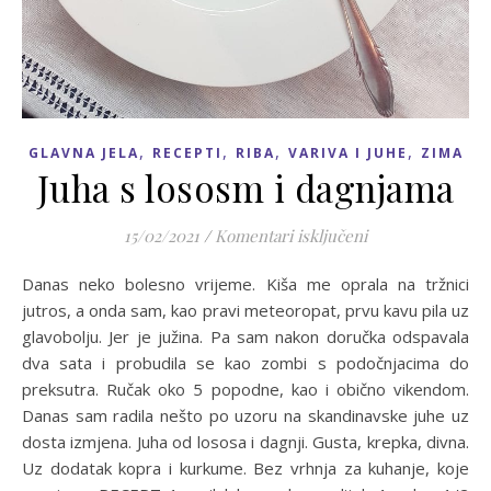
,
,
,
,
GLAVNA JELA
RECEPTI
RIBA
VARIVA I JUHE
ZIMA
Juha s lososm i dagnjama
za Juha s lososm
15/02/2021
/
Komentari isključeni
Danas neko bolesno vrijeme. Kiša me oprala na tržnici
jutros, a onda sam, kao pravi meteoropat, prvu kavu pila uz
glavobolju. Jer je južina. Pa sam nakon doručka odspavala
dva sata i probudila se kao zombi s podočnjacima do
preksutra. Ručak oko 5 popodne, kao i obično vikendom.
Danas sam radila nešto po uzoru na skandinavske juhe uz
dosta izmjena. Juha od lososa i dagnji. Gusta, krepka, divna.
Uz dodatak kopra i kurkume. Bez vrhnja za kuhanje, koje