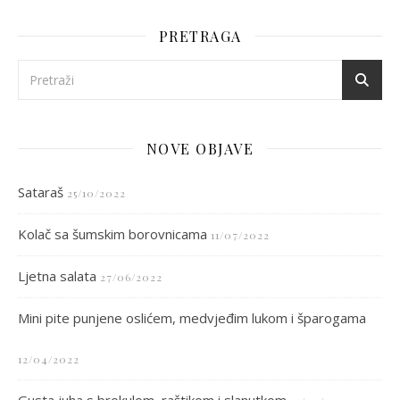
PRETRAGA
NOVE OBJAVE
Sataraš
25/10/2022
Kolač sa šumskim borovnicama
11/07/2022
Ljetna salata
27/06/2022
Mini pite punjene oslićem, medvjeđim lukom i šparogama
12/04/2022
Gusta juha s brokulom, raštikom i slanutkom