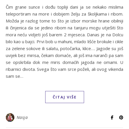
Čim grane sunce i dođu topliji dani ja se nekako mislima
teleportiram na more i dobijem želju za školjkama i ribom.
Možda je razlog tome to što je izbor morske hrane obilniji
ili činjenica da se jedino ribom na tanjuru mogu utješiti što
mora neću vidjeti još barem 2 mjeseca. Danas je na Dolcu
bilo kao u bajci. Prvi bob u mahuni, mlado lišće brokule i cikle
za zelene sokove ili salatu, potočarka, klice…. Jagode su još
uvijek bez mirisa, čekam domaće, ali još ima naranči pa sam
se opskrbila dok me miris domaćih jagoda ne omami. U
ribarnici divota. Svega što vam srce poželi, ali ovog vikenda
sam se…
ČITAJ VIŠE
Nasja