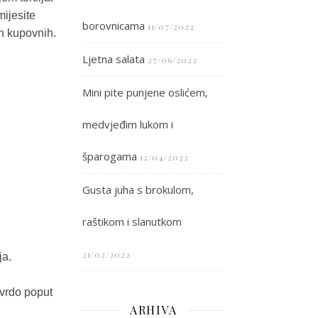
mijesite
borovnicama
11/07/2022
ih kupovnih.
Ljetna salata
27/06/2022
Mini pite punjene oslićem,
medvjeđim lukom i
šparogama
12/04/2022
Gusta juha s brokulom,
raštikom i slanutkom
21/02/2022
ja.
 tvrdo poput
ARHIVA