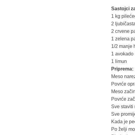
Sastojci za
1 kg pileće
2 ljubičast
2 crvene p
1 zelena p
1/2 manje 
1 avokado s
1 limun
Priprema:
Meso narez
Povrće opra
Meso začini
Povrće zači
Sve staviti
Sve promije
Kada je pe
Po želji mo