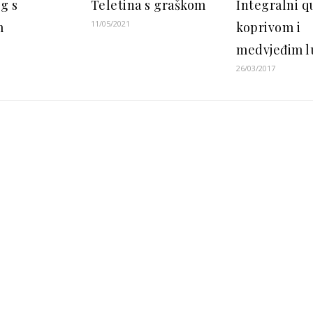
g s
Teletina s graškom
Integralni q
11/05/2021
m
koprivom i
medvjeđim 
26/03/2017