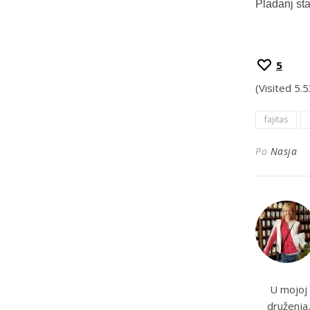
Pladanj sta
5
(Visited 5.
fajitas
Po
Nasja
U mojoj 
druženja,