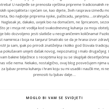
reba! U nasljeđe se prenosila vještina pripreme tradicionalnih r
skih specijaliteta i sjećam se, kao dijete, živih rasprava između m
eta, tko najbolje priprema njoke, pašticadu, janjetinu…..orahnjaču
e! Naglasak je, dakako, uvijek bio na domaćem, ne špricanom, sez
što je i moja nit vodilja kod svakodnevnog kuhanja za moju obitel
je bilo dozvoljeno jesti slatkiše u neograničenim količinama! Pazil
st namirnica i boja na tanjuru! Smatralo se da je hrana izvor zdravlja
sti! Ja sam, ipak po prirodi znatiželjna i koliko god štovala tradiciju
ma pokušavam unijeti dašak novog, nepoznatog i malo drugačijeg
uvam bakine bilježnice s receptima koji su se skupljali desetljećim
anas više nema. Nekako, nostalgično, ovaj blog posvećujem njima u
 za ljubav prema kuhanju i hrani koju su mi usadili i naučili me, ni ne
prenositi tu ljubav dalje….
MOGLO BI VAM SE SVIDJETI