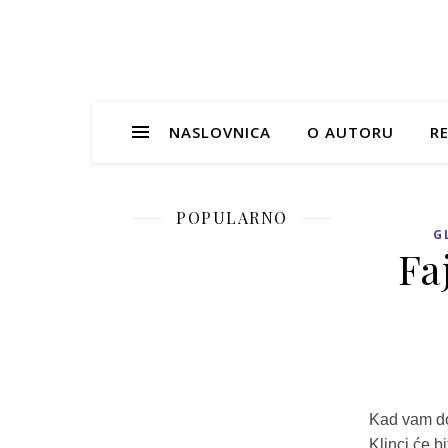
NASLOVNICA
O AUTORU
RE
POPULARNO
G
Fa
Kad vam dođ
Klinci će b