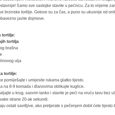
stavnije! Samo sve sastojke stavite u pećnicu. Za to vrijeme za
ove brzinske tortilje. Gotove su za čas, a puno su ukusnije od on
 obavezno javite dojmove.
tortilje:
ih tortilja
kog brašna
de
linovog ulja
 tortilje:
e pomiješajte i umijesite rukama glatko tijesto.
ga na 8-9 komada i dlanovima oblikujte kuglice.
ljajte u krug, sasvim tanko i stavite je peći na vruću tavu bez ul
svake strane 20-ak sekundi.
raju ostati savitljive, ako pretjerate s pečenjem dobit ćete tijesto