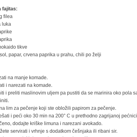
 fajitas:
g filea
a luka
aprike
aprika
hokaido tikve
ol, papar, crvena paprika u prahu, chili po želji
ati na manje komade.
ti i narezati na komade.
ti i preliti maslinovim uljem pa pustiti da se marinira oko pola s
niti.
 na lim za pečenje koji ste obložili papirom za pečenje.
šati i peći oko 30 min na 200° C u prethodno zagrijanoj pećnici
čeno, dodajte kriške limuna i narezani avokado.
žete servirati i vrhnje s dodatkom češnjaka ili ribani sir.