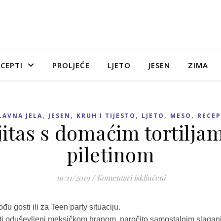
CEPTI
PROLJEĆE
LJETO
JESEN
ZIMA
,
,
,
,
,
LAVNA JELA
JESEN
KRUH I TIJESTO
LJETO
MESO
RECEP
jitas s domaćim tortiljam
piletinom
za Fajitas s doma
19/11/2019
/
Komentari isključeni
u gosti ili za Teen party situaciju.
iti oduševljeni meksičkom hranom, naročito samostalnim slaganje