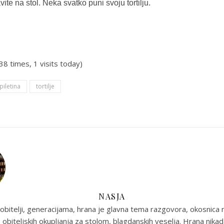
vite na stol. Neka svatko puni svoju tortilju.
538 times, 1 visits today)
piletina
tortilje
NASJA
obitelji, generacijama, hrana je glavna tema razgovora, okosnica n
 obiteljskih okupljanja za stolom, blagdanskih veselja. Hrana nikada