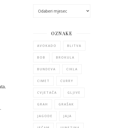
arhiva
OZNAKE
AVOKADO
BLITVA
BOB
BROKULA
BUNDEVA
CIKLA
CIMET
CURRY
ata.
CVJETAČA
GLJIVE
GRAH
GRAŠAK
.
JAGODE
JAJA
JEČAM
JUNETINA