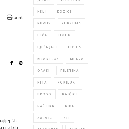
KELJ
KOZICE
print
KUPUS
KURKUMA
LEĆA
LIMUN
LJEŠNJACI
LOSOS
MLADI LUK
MRKVA
ORASI
PILETINA
PITA
PORILUK
PROSO
RAJČICE
RAŠTIKA
RIBA
SALATA
SIR
ajljepših
 nije bila