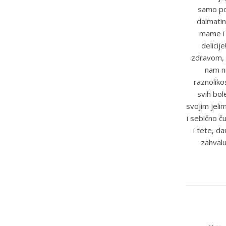
samo pot
dalmatin
mame i t
delicij
zdravom, 
nam ni
raznoliko
svih bole
svojim jeli
i sebično č
i tete, d
zahvalu