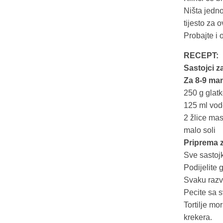
Ništa jedno
tijesto za 
Probajte i
RECEPT:
Sastojci za 
Za 8-9 manj
250 g glat
125 ml vo
2 žlice mas
malo soli
Priprema za
Sve sastojk
Podijelite 
Svaku razva
Pecite sa 
Tortilje mo
krekera.