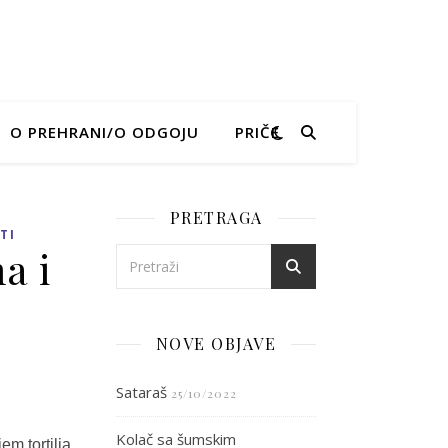
O PREHRANI/O ODGOJU
PRIČE
PRETRAGA
TI
a i
NOVE OBJAVE
ćim tortiljama i piletinom
Sataraš
25/10/2022
Kolač sa šumskim
m tortilja.