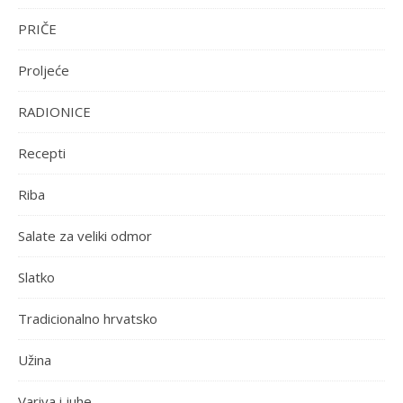
PRIČE
Proljeće
RADIONICE
Recepti
Riba
Salate za veliki odmor
Slatko
Tradicionalno hrvatsko
Užina
Variva i juhe