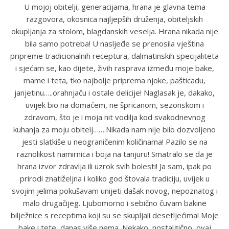
U mojoj obitelji, generacijama, hrana je glavna tema
razgovora, okosnica najljepših druženja, obiteljskih
okupljanja za stolom, blagdanskih veselja. Hrana nikada nije
bila samo potreba! U nasljeđe se prenosila vještina
pripreme tradicionalnih receptura, dalmatinskih specijaliteta
i sjećam se, kao dijete, živih rasprava između moje bake,
mame i teta, tko najbolje priprema njoke, pašticadu,
janjetinu…..orahnjaču i ostale delicije! Naglasak je, dakako,
uvijek bio na domaćem, ne špricanom, sezonskom i
zdravom, što je i moja nit vodilja kod svakodnevnog
kuhanja za moju obitelj…….Nikada nam nije bilo dozvoljeno
jesti slatkiše u neograničenim količinama! Pazilo se na
raznolikost namirnica i boja na tanjuru! Smatralo se da je
hrana izvor zdravlja ili uzrok svih bolesti! Ja sam, ipak po
prirodi znatiželjna i koliko god štovala tradiciju, uvijek u
svojim jelima pokušavam unijeti dašak novog, nepoznatog i
malo drugačijeg. Ljubomorno i sebično čuvam bakine
bilježnice s receptima koji su se skupljali desetljećima! Moje
bake i tete, danas više nema. Nekako, nostalgično, ovaj