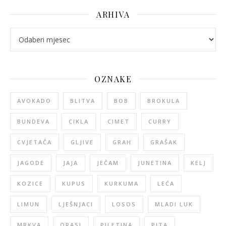
ARHIVA
arhiva
OZNAKE
AVOKADO
BLITVA
BOB
BROKULA
BUNDEVA
CIKLA
CIMET
CURRY
CVJETAČA
GLJIVE
GRAH
GRAŠAK
JAGODE
JAJA
JEČAM
JUNETINA
KELJ
KOZICE
KUPUS
KURKUMA
LEĆA
LIMUN
LJEŠNJACI
LOSOS
MLADI LUK
MRKVA
ORASI
PILETINA
PITA