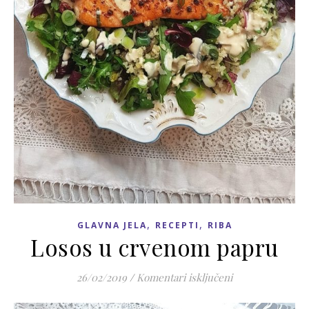
,
,
GLAVNA JELA
RECEPTI
RIBA
Losos u crvenom papru
za Losos u crve
26/02/2019
/
Komentari isključeni