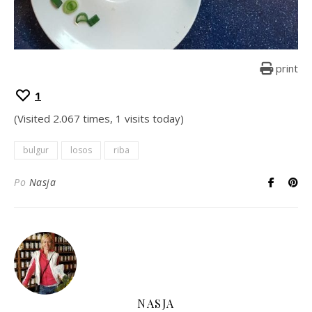
print
1
(Visited 2.067 times, 1 visits today)
bulgur
losos
riba
Po
Nasja
NASJA