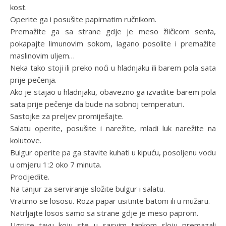
kost.
Operite ga i posušite papirnatim ručnikom.
Premažite ga sa strane gdje je meso žličicom senfa,
pokapajte limunovim sokom, lagano posolite i premažite
maslinovim uljem…
Neka tako stoji ili preko noći u hladnjaku ili barem pola sata
prije pečenja.
Ako je stajao u hladnjaku, obavezno ga izvadite barem pola
sata prije pečenje da bude na sobnoj temperaturi.
Sastojke za preljev promiješajte.
Salatu operite, posušite i narežite, mladi luk narežite na
kolutove.
Bulgur operite pa ga stavite kuhati u kipuću, posoljenu vodu
u omjeru 1:2 oko 7 minuta.
Procijedite.
Na tanjur za serviranje složite bulgur i salatu.
Vratimo se lososu. Roza papar usitnite batom ili u mužaru.
Natrljajte losos samo sa strane gdje je meso paprom.
Ugrijte tavu koju ste u sasvim tankom sloju premazali