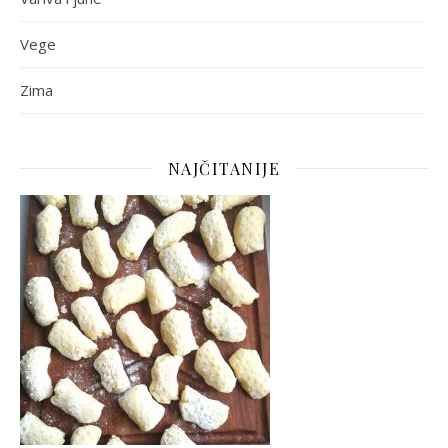
Vege
Zima
NAJČITANIJE