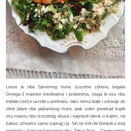
Losos je riba Sjevernog mora. Izuzetno zdrava, bogata
Omega-3 masnim kiselinama i proteinima, stoga bi ovu ribu
trebalo češće uvrstiti u prehranu. Iako nema bolje i zdravije do
sitne plave ribe jadranskog mora, ipak volim ponekad kupiti
ovu masnu ribu izuzetnog okusa i napraviti obrok u kojem, na
žalost, uživamo samo suprug i ja. Sin ne želi niti boraviti u istoj
prostoriji u kojoj se konzumira riba. Takva faza… Crveni papar