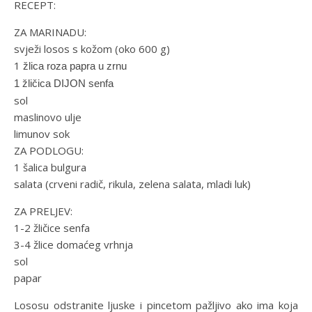
RECEPT:
ZA MARINADU:
svježi losos s kožom (oko 600 g)
1
žlica roza papra u zrnu
1 žličica DIJON senfa
sol
maslinovo ulje
limunov sok
ZA PODLOGU:
1 šalica bulgura
salata (crveni radič, rikula, zelena salata, mladi luk)
ZA PRELJEV:
1-2 žličice senfa
3-4 žlice domaćeg vrhnja
sol
papar
Lososu odstranite ljuske i pincetom pažljivo ako ima koja