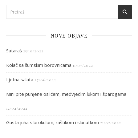
NOVE OBJAVE
Sataraš
25/10/2022
Kolač sa šumskim borovnicama
11/07/2022
Ljetna salata
27/06/2022
Mini pite punjene oslićem, medvjeđim lukom i šparogama
12/04/2022
Gusta juha s brokulom, raštikom i slanutkom
21/02/2022