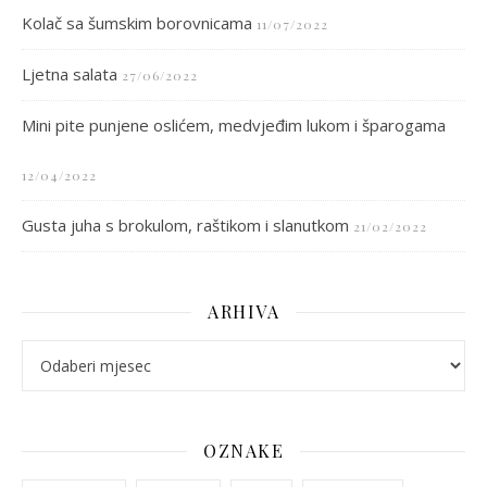
Kolač sa šumskim borovnicama
11/07/2022
Ljetna salata
27/06/2022
Mini pite punjene oslićem, medvjeđim lukom i šparogama
12/04/2022
Gusta juha s brokulom, raštikom i slanutkom
21/02/2022
ARHIVA
arhiva
OZNAKE