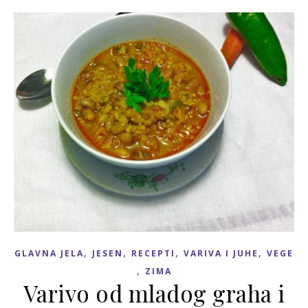
,
,
,
,
GLAVNA JELA
JESEN
RECEPTI
VARIVA I JUHE
VEGE
,
ZIMA
Varivo od mladog graha i