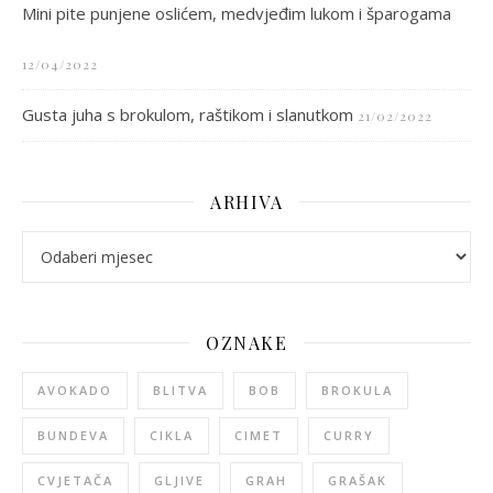
Mini pite punjene oslićem, medvjeđim lukom i šparogama
12/04/2022
Gusta juha s brokulom, raštikom i slanutkom
21/02/2022
ARHIVA
arhiva
OZNAKE
AVOKADO
BLITVA
BOB
BROKULA
BUNDEVA
CIKLA
CIMET
CURRY
CVJETAČA
GLJIVE
GRAH
GRAŠAK