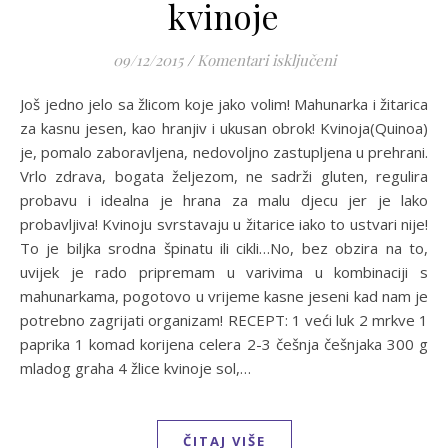
kvinoje
za Varivo od mla
09/12/2015
/
Komentari isključeni
Još jedno jelo sa žlicom koje jako volim! Mahunarka i žitarica
za kasnu jesen, kao hranjiv i ukusan obrok! Kvinoja(Quinoa)
je, pomalo zaboravljena, nedovoljno zastupljena u prehrani.
Vrlo zdrava, bogata željezom, ne sadrži gluten, regulira
probavu i idealna je hrana za malu djecu jer je lako
probavljiva! Kvinoju svrstavaju u žitarice iako to ustvari nije!
To je biljka srodna špinatu ili cikli…No, bez obzira na to,
uvijek je rado pripremam u varivima u kombinaciji s
mahunarkama, pogotovo u vrijeme kasne jeseni kad nam je
potrebno zagrijati organizam! RECEPT: 1 veći luk 2 mrkve 1
paprika 1 komad korijena celera 2-3 češnja češnjaka 300 g
mladog graha 4 žlice kvinoje sol,…
ČITAJ VIŠE