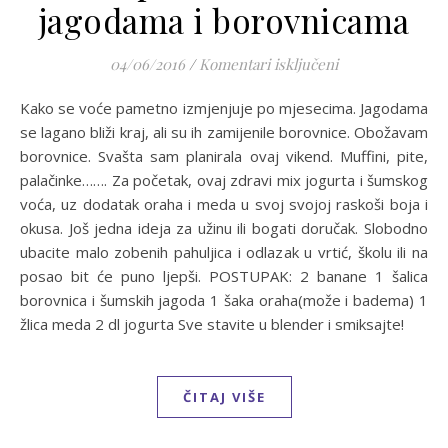
jagodama i borovnicama
za Frape sa šum
04/06/2016
/
Komentari isključeni
Kako se voće pametno izmjenjuje po mjesecima. Jagodama
se lagano bliži kraj, ali su ih zamijenile borovnice. Obožavam
borovnice. Svašta sam planirala ovaj vikend. Muffini, pite,
palačinke……. Za početak, ovaj zdravi mix jogurta i šumskog
voća, uz dodatak oraha i meda u svoj svojoj raskoši boja i
okusa. Još jedna ideja za užinu ili bogati doručak. Slobodno
ubacite malo zobenih pahuljica i odlazak u vrtić, školu ili na
posao bit će puno ljepši. POSTUPAK: 2 banane 1 šalica
borovnica i šumskih jagoda 1 šaka oraha(može i badema) 1
žlica meda 2 dl jogurta Sve stavite u blender i smiksajte!
ČITAJ VIŠE