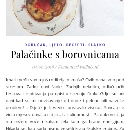
,
,
,
DORUČAK
LJETO
RECEPTI
SLATKO
Palačinke s borovnicama
za Palačinke s 
03/06/2018
/
Komentari isključeni
Ima li među vama još roditelja osmaša? Ovih dana smo pod
stresom. Zadnji dani škole.. Zadnjih nekoliko, odlučujućih
testova i ispitivanja pa upisi u srednju školu. Gdje su oni
dani kad su mi odvikavanje od dude i pelene bili najveće
problem?… Dijete je ljestvicu postavilo visoko.. Sunca nije
vidio mjesec dana, a niti ja… Iz solidarnosti.. Pa dok on uči ja
mu režem voće i kuham jela koja ga hrane energijom.
Nikada se, kao sada nismo veselili kraju školske godine.. Za