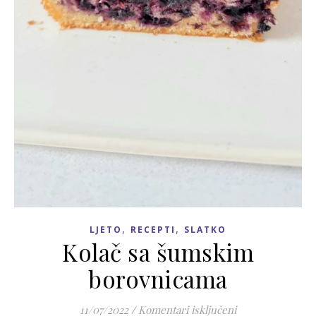
,
,
LJETO
RECEPTI
SLATKO
Kolač sa šumskim
borovnicama
za Kolač sa šum
11/07/2022
/
Komentari isključeni