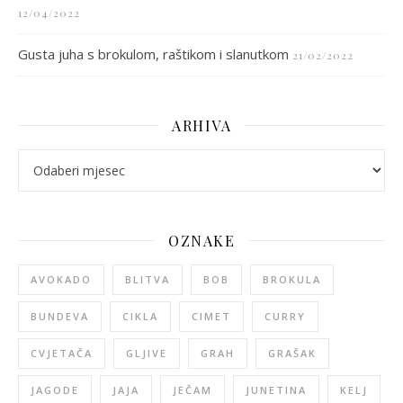
12/04/2022
Gusta juha s brokulom, raštikom i slanutkom
21/02/2022
ARHIVA
arhiva
OZNAKE
AVOKADO
BLITVA
BOB
BROKULA
BUNDEVA
CIKLA
CIMET
CURRY
CVJETAČA
GLJIVE
GRAH
GRAŠAK
JAGODE
JAJA
JEČAM
JUNETINA
KELJ