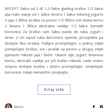
RECEPT: šalica od 2 dl: 1,5 šalice glatkog brašna 1/2 šalice
ulja malo manje od 1 šalice šećera 1 šalica tekućeg jogurta
3 jaja 2 žličice praška za pecivo 1/2 žličice soli ribana korica
2 limuna 1 žličica ekstrakta vanilije 1,5 šalica šumskih
borovnica Za brašno sam šalicu punila do ruba. jogurt i
šećer 2 cm ispod ruba Borovnice operite, procijedite pa
dodajte žlicu brašna. Pažljivo promiješajte. u jednoj zdjeli
pomiješajte brašno, sol i prašak za pecivo u drugoj zdjeli
pjenasto miksati jaja i šećer. Ubaciti ulje, jogurt, limunovu
koricu, ekstrakt vanilije pa još kratko miksati. sada mokru
smjesu dodajte brašnu i dobro promiješajte. Umiješajte
borovnice. Kalup namastite i posipajte…
ČITAJ VIŠE
Nasja