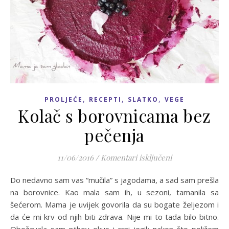
,
,
,
PROLJEĆE
RECEPTI
SLATKO
VEGE
Kolač s borovnicama bez
pečenja
za Kolač s borov
11/06/2016
/
Komentari isključeni
Do nedavno sam vas “mučila” s jagodama, a sad sam prešla
na borovnice. Kao mala sam ih, u sezoni, tamanila sa
šećerom. Mama je uvijek govorila da su bogate željezom i
da će mi krv od njih biti zdrava. Nije mi to tada bilo bitno.