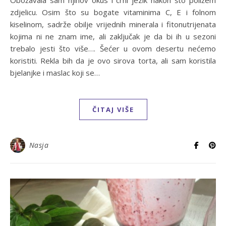
Obožavala sam njihov okus i crni jezik nakon što poližem
zdjelicu. Osim što su bogate vitaminima C, E i folnom
kiselinom, sadrže obilje vrijednih minerala i fitonutrijenata
kojima ni ne znam ime, ali zaključak je da bi ih u sezoni
trebalo jesti što više…. Šećer u ovom desertu nećemo
koristiti. Rekla bih da je ovo sirova torta, ali sam koristila
bjelanjke i maslac koji se…
ČITAJ VIŠE
Nasja