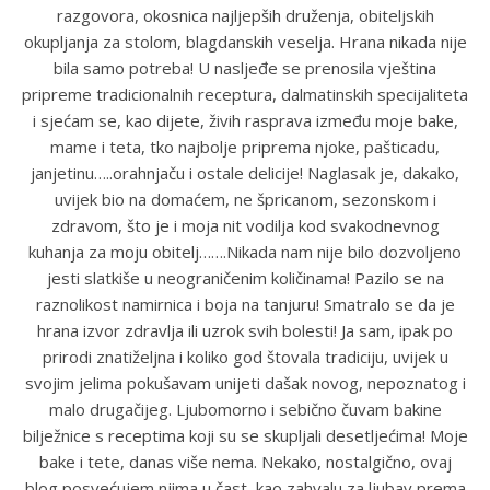
razgovora, okosnica najljepših druženja, obiteljskih
okupljanja za stolom, blagdanskih veselja. Hrana nikada nije
bila samo potreba! U nasljeđe se prenosila vještina
pripreme tradicionalnih receptura, dalmatinskih specijaliteta
i sjećam se, kao dijete, živih rasprava između moje bake,
mame i teta, tko najbolje priprema njoke, pašticadu,
janjetinu…..orahnjaču i ostale delicije! Naglasak je, dakako,
uvijek bio na domaćem, ne špricanom, sezonskom i
zdravom, što je i moja nit vodilja kod svakodnevnog
kuhanja za moju obitelj…….Nikada nam nije bilo dozvoljeno
jesti slatkiše u neograničenim količinama! Pazilo se na
raznolikost namirnica i boja na tanjuru! Smatralo se da je
hrana izvor zdravlja ili uzrok svih bolesti! Ja sam, ipak po
prirodi znatiželjna i koliko god štovala tradiciju, uvijek u
svojim jelima pokušavam unijeti dašak novog, nepoznatog i
malo drugačijeg. Ljubomorno i sebično čuvam bakine
bilježnice s receptima koji su se skupljali desetljećima! Moje
bake i tete, danas više nema. Nekako, nostalgično, ovaj
blog posvećujem njima u čast, kao zahvalu za ljubav prema