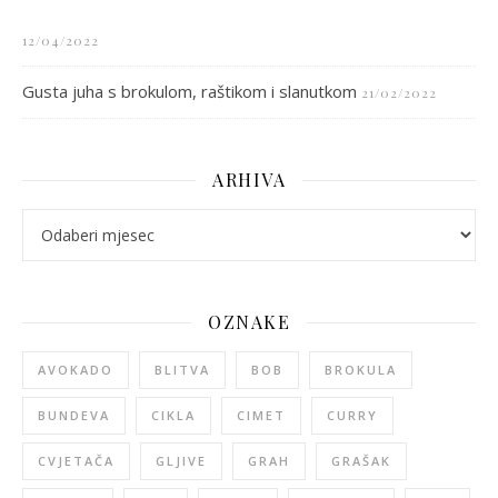
12/04/2022
Gusta juha s brokulom, raštikom i slanutkom
21/02/2022
ARHIVA
arhiva
OZNAKE
AVOKADO
BLITVA
BOB
BROKULA
BUNDEVA
CIKLA
CIMET
CURRY
CVJETAČA
GLJIVE
GRAH
GRAŠAK