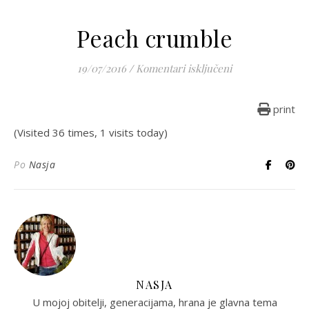
Peach crumble
za Peach crumbl
19/07/2016
/
Komentari isključeni
print
(Visited 36 times, 1 visits today)
Po
Nasja
NASJA
U mojoj obitelji, generacijama, hrana je glavna tema