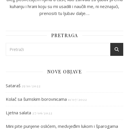
kuhanju i hrani koju su mi usadili i naučili me, ni neznajući,
prenositi tu ljubav dalje….
PRETRAGA
NOVE OBJAVE
Sataraš
25/10/2022
Kolač sa šumskim borovnicama
11/07/2022
Ljetna salata
27/06/2022
Mini pite punjene oslićem, medvjeđim lukom i šparogama