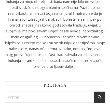
kuhanja za moju obitelj…….Nikada nam nije bilo dozvoljeno
jesti slatkiše u neograničenim količinama! Pazilo se na
raznolikost namirnica i boja na tanjuru! Smatralo se da je
hrana izvor zdravlja ili uzrok svih bolesti! Ja sam, ipak po
prirodi znatiželjna i koliko god štovala tradiciju, uvijek u
svojim jelima pokušavam unijeti dašak novog, nepoznatog i
malo drugačijeg. Ljubomorno i sebično čuvam bakine
bilježnice s receptima koji su se skupljali desetljećima! Moje
bake i tete, danas više nema. Nekako, nostalgično, ovaj
blog posvećujem njima u čast, kao zahvalu za ljubav prema
kuhanju i hrani koju su mi usadili i naučili me, ni neznajući,
prenositi tu ljubav dalje….
PRETRAGA