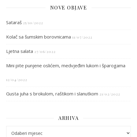
NOVE OBJAVE
Sataraš
25/10/2022
Kolač sa šumskim borovnicama
11/07/2022
Ljetna salata
27/06/2022
Mini pite punjene oslićem, medvjeđim lukom i šparogama
12/04/2022
Gusta juha s brokulom, raštikom i slanutkom
21/02/2022
ARHIVA
arhiva