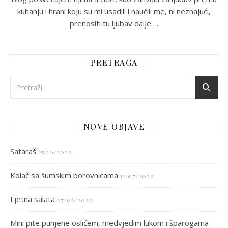
kuhanju i hrani koju su mi usadili i naučili me, ni neznajući,
prenositi tu ljubav dalje….
PRETRAGA
NOVE OBJAVE
Sataraš
25/10/2022
Kolač sa šumskim borovnicama
11/07/2022
Ljetna salata
27/06/2022
Mini pite punjene oslićem, medvjeđim lukom i šparogama