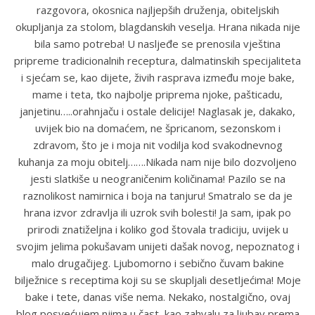
razgovora, okosnica najljepših druženja, obiteljskih
okupljanja za stolom, blagdanskih veselja. Hrana nikada nije
bila samo potreba! U nasljeđe se prenosila vještina
pripreme tradicionalnih receptura, dalmatinskih specijaliteta
i sjećam se, kao dijete, živih rasprava između moje bake,
mame i teta, tko najbolje priprema njoke, pašticadu,
janjetinu…..orahnjaču i ostale delicije! Naglasak je, dakako,
uvijek bio na domaćem, ne špricanom, sezonskom i
zdravom, što je i moja nit vodilja kod svakodnevnog
kuhanja za moju obitelj…….Nikada nam nije bilo dozvoljeno
jesti slatkiše u neograničenim količinama! Pazilo se na
raznolikost namirnica i boja na tanjuru! Smatralo se da je
hrana izvor zdravlja ili uzrok svih bolesti! Ja sam, ipak po
prirodi znatiželjna i koliko god štovala tradiciju, uvijek u
svojim jelima pokušavam unijeti dašak novog, nepoznatog i
malo drugačijeg. Ljubomorno i sebično čuvam bakine
bilježnice s receptima koji su se skupljali desetljećima! Moje
bake i tete, danas više nema. Nekako, nostalgično, ovaj
blog posvećujem njima u čast, kao zahvalu za ljubav prema