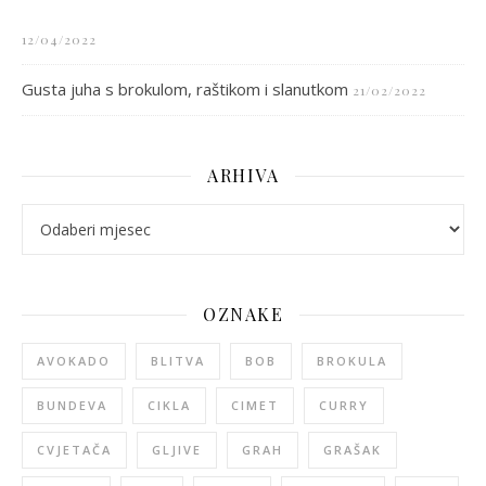
12/04/2022
Gusta juha s brokulom, raštikom i slanutkom
21/02/2022
ARHIVA
arhiva
OZNAKE
AVOKADO
BLITVA
BOB
BROKULA
BUNDEVA
CIKLA
CIMET
CURRY
CVJETAČA
GLJIVE
GRAH
GRAŠAK