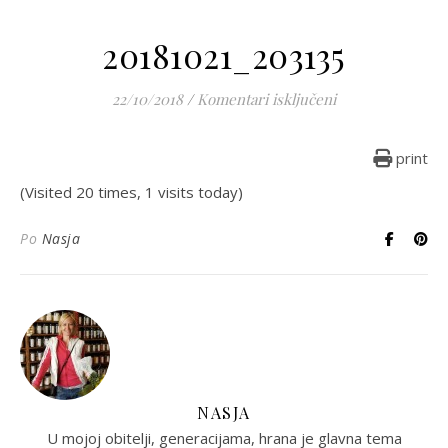
20181021_203135
za 20181021_2031
22/10/2018
/
Komentari isključeni
print
(Visited 20 times, 1 visits today)
Po
Nasja
NASJA
U mojoj obitelji, generacijama, hrana je glavna tema