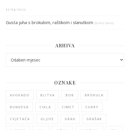
12/04/2022
Gusta juha s brokulom, raštikom i slanutkom
21/02/2022
ARHIVA
arhiva
OZNAKE
AVOKADO
BLITVA
BOB
BROKULA
BUNDEVA
CIKLA
CIMET
CURRY
CVJETAČA
GLJIVE
GRAH
GRAŠAK