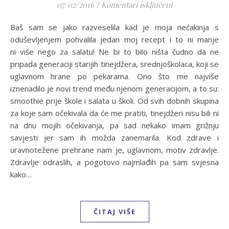
za Zimska salata
07/02/2016
/
Komentari isključeni
Baš sam se jako razveselila kad je moja nećakinja s
oduševljenjem pohvalila jedan moj recept i to ni manje
ni više nego za salatu! Ne bi to bilo ništa čudno da ne
pripada generaciji starijih tinejdžera, srednjoškolaca, koji se
uglavnom hrane po pekarama. Ono što me najviše
iznenadilo je novi trend među njenom generacijom, a to su:
smoothie prije škole i salata u školi. Od svih dobnih skupina
za koje sam očekivala da će me pratiti, tinejdžeri nisu bili ni
na dnu mojih očekivanja, pa sad nekako imam grižnju
savjesti jer sam ih možda zanemarila. Kod zdrave i
uravnotežene prehrane nam je, uglavnom, motiv zdravlje.
Zdravlje odraslih, a pogotovo najmlađih pa sam svjesna
kako…
ČITAJ VIŠE