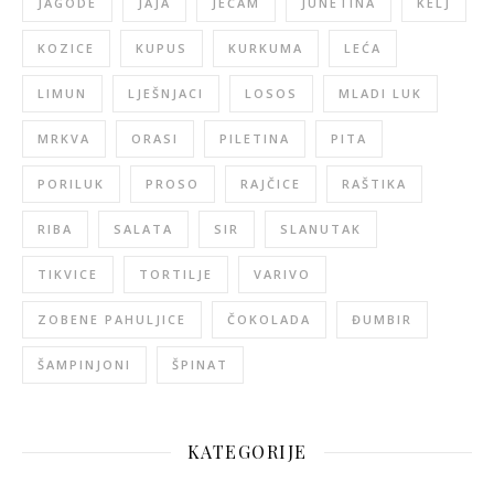
JAGODE
JAJA
JEČAM
JUNETINA
KELJ
KOZICE
KUPUS
KURKUMA
LEĆA
LIMUN
LJEŠNJACI
LOSOS
MLADI LUK
MRKVA
ORASI
PILETINA
PITA
PORILUK
PROSO
RAJČICE
RAŠTIKA
RIBA
SALATA
SIR
SLANUTAK
TIKVICE
TORTILJE
VARIVO
ZOBENE PAHULJICE
ČOKOLADA
ĐUMBIR
ŠAMPINJONI
ŠPINAT
KATEGORIJE