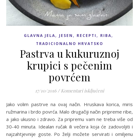
,
,
,
,
GLAVNA JELA
JESEN
RECEPTI
RIBA
TRADICIONALNO HRVATSKO
Pastrva u kukuruznoj
krupici s pečenim
povrćem
za Pastrva u ku
17/10/2016
/
Komentari isključeni
Jako volim pastrve na ovaj način. Hruskava korica, miris
ružmarina i brdo povrća. Malo drugačiji način pripreme ribe,
a jako ukusno i zdravo. Za pripremu vam ne treba više od
30-40 minuta. Idealan ručak ili večera koja će zadovoljiti i
najzahtjevnije goste. Po želji možete servirati i omiljenu