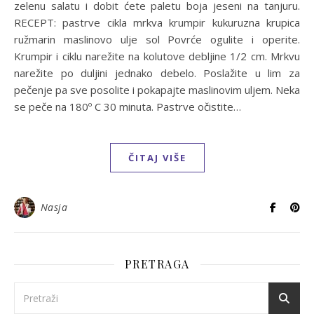
zelenu salatu i dobit ćete paletu boja jeseni na tanjuru.
RECEPT: pastrve cikla mrkva krumpir kukuruzna krupica
ružmarin maslinovo ulje sol Povrće ogulite i operite.
Krumpir i ciklu narežite na kolutove debljine 1/2 cm. Mrkvu
narežite po duljini jednako debelo. Poslažite u lim za
pečenje pa sve posolite i pokapajte maslinovim uljem. Neka
se peče na 180º C 30 minuta. Pastrve očistite…
ČITAJ VIŠE
Nasja
PRETRAGA