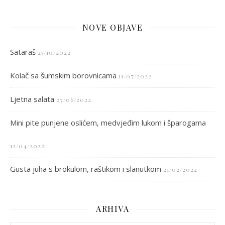
NOVE OBJAVE
Sataraš
25/10/2022
Kolač sa šumskim borovnicama
11/07/2022
Ljetna salata
27/06/2022
Mini pite punjene oslićem, medvjeđim lukom i šparogama
12/04/2022
Gusta juha s brokulom, raštikom i slanutkom
21/02/2022
ARHIVA