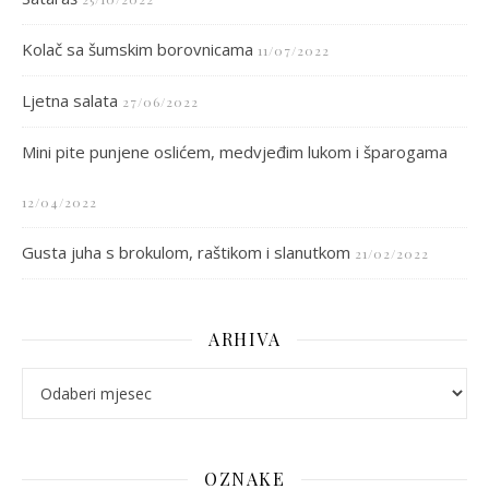
Kolač sa šumskim borovnicama
11/07/2022
Ljetna salata
27/06/2022
Mini pite punjene oslićem, medvjeđim lukom i šparogama
12/04/2022
Gusta juha s brokulom, raštikom i slanutkom
21/02/2022
ARHIVA
arhiva
OZNAKE