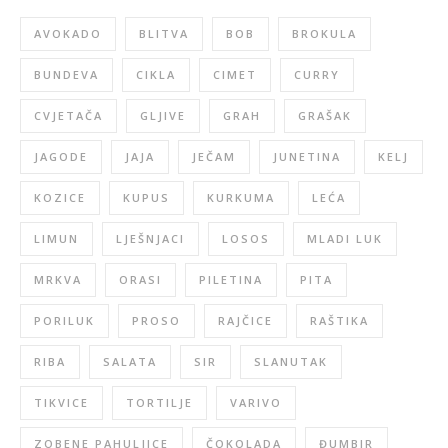
AVOKADO
BLITVA
BOB
BROKULA
BUNDEVA
CIKLA
CIMET
CURRY
CVJETAČA
GLJIVE
GRAH
GRAŠAK
JAGODE
JAJA
JEČAM
JUNETINA
KELJ
KOZICE
KUPUS
KURKUMA
LEĆA
LIMUN
LJEŠNJACI
LOSOS
MLADI LUK
MRKVA
ORASI
PILETINA
PITA
PORILUK
PROSO
RAJČICE
RAŠTIKA
RIBA
SALATA
SIR
SLANUTAK
TIKVICE
TORTILJE
VARIVO
ZOBENE PAHULJICE
ČOKOLADA
ĐUMBIR