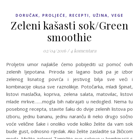
,
,
,
,
DORUČAK
PROLJEĆE
RECEPTI
UŽINA
VEGE
Zeleni kašasti sok/Green
smoothie
02/04/2016
/
4 komentara
Proljetni umor najlakše ćemo pobijediti uz pomoć ovih
zelenih ljepotana. Priroda se lagano budi pa je izbor
zelenog lisnatog povrća i jestivog bilja sve veći i
kombinacije okusa sve raznolikije. Potočarka, mladi špinat,
listovi maslačka, kopriva, zelena salata, matovilac, listovi
mlade mrkve…….mogla bih nabrajati u nedogled. Nema tu
posebnog recepta, stavite šaku do dvije zelenih listova po
izboru, jednu bananu, jednu naranču ili neko drugo sočno
voće veličine šake i onoliko vode koliko želite da vam sok
bude gust, odnosno rijedak. Ako želite zasladite sa žličicom
meda. Mislite zeleno! Zamislite ove sokove u kombinaciji s