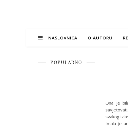
NASLOVNICA
O AUTORU
RE
POPULARNO
Ona je bil
savjetovati
svakog izla
Imala je u