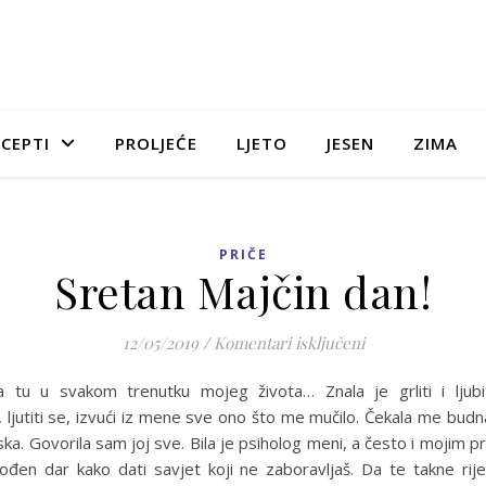
CEPTI
PROLJEĆE
LJETO
JESEN
ZIMA
PRIČE
Sretan Majčin dan!
za Sretan Majčin
12/05/2019
/
Komentari isključeni
a tu u svakom trenutku mojeg života… Znala je grliti i ljubit
, ljutiti se, izvući iz mene sve ono što me mučilo. Čekala me bud
ska. Govorila sam joj sve. Bila je psiholog meni, a često i mojim pri
rođen dar kako dati savjet koji ne zaboravljaš. Da te takne rij