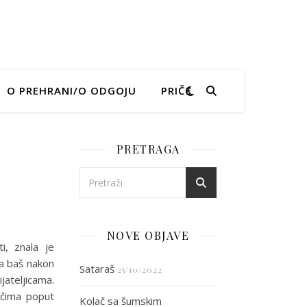
O PREHRANI/O ODGOJU
PRIČE
PRETRAGA
 dan!
NOVE OBJAVE
i, znala je
na baš nakon
Sataraš
25/10/2022
jateljicama.
ečima poput
Kolač sa šumskim