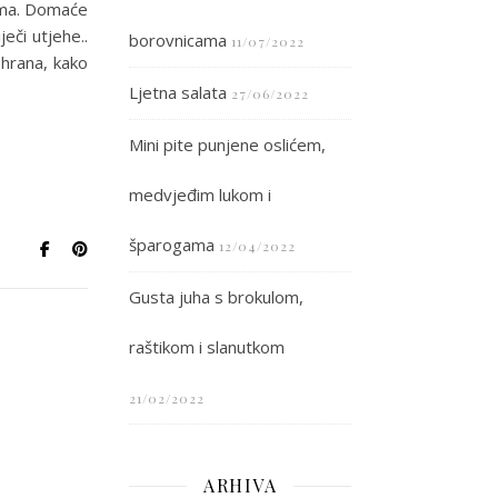
cama. Domaće
ječi utjehe..
borovnicama
11/07/2022
ehrana, kako
Ljetna salata
27/06/2022
Mini pite punjene oslićem,
medvjeđim lukom i
šparogama
12/04/2022
Gusta juha s brokulom,
raštikom i slanutkom
21/02/2022
ARHIVA