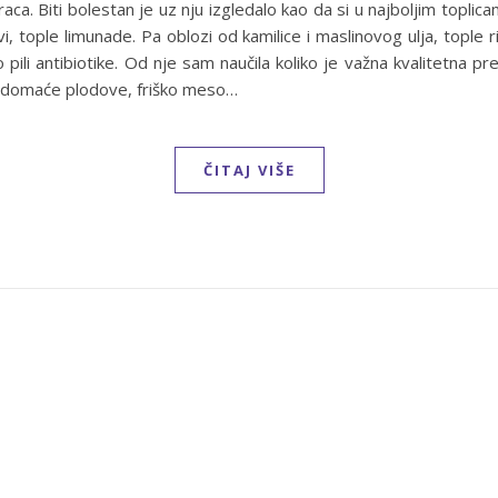
ca. Biti bolestan je uz nju izgledalo kao da si u najboljim topli
vi, tople limunade. Pa oblozi od kamilice i maslinovog ulja, tople ri
 pili antibiotike. Od nje sam naučila koliko je važna kvalitetna pr
 domaće plodove, friško meso…
ČITAJ VIŠE