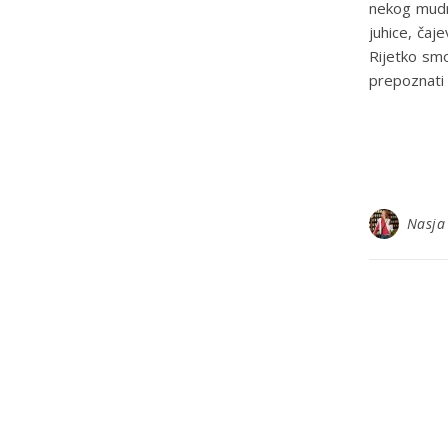
nekog mudra
juhice, čaje
Rijetko smo
prepoznati
Nasja