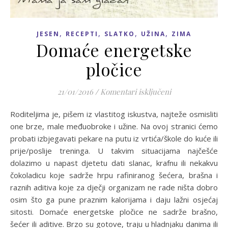
,
,
,
,
JESEN
RECEPTI
SLATKO
UŽINA
ZIMA
Domaće energetske
pločice
za Domaće energ
21/01/2016
/
Komentari isključeni
Roditeljima je, pišem iz vlastitog iskustva, najteže osmisliti
one brze, male međuobroke i užine. Na ovoj stranici ćemo
probati izbjegavati pekare na putu iz vrtića/škole do kuće ili
prije/poslije treninga. U takvim situacijama najčešće
dolazimo u napast djetetu dati slanac, krafnu ili nekakvu
čokoladicu koje sadrže hrpu rafiniranog šećera, brašna i
raznih aditiva koje za dječji organizam ne rade ništa dobro
osim što ga pune praznim kalorijama i daju lažni osjećaj
sitosti. Domaće energetske pločice ne sadrže brašno,
šećer ili aditive. Brzo su gotove, traju u hladnjaku danima ili