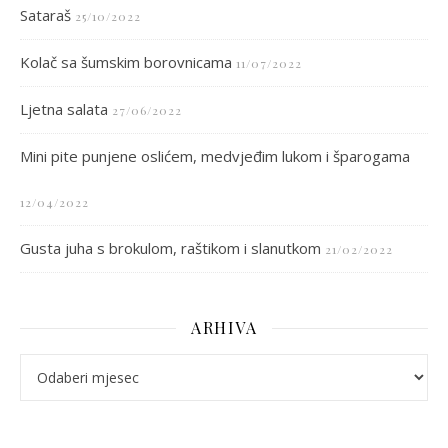
Sataraš
25/10/2022
Kolač sa šumskim borovnicama
11/07/2022
Ljetna salata
27/06/2022
Mini pite punjene oslićem, medvjeđim lukom i šparogama
12/04/2022
Gusta juha s brokulom, raštikom i slanutkom
21/02/2022
ARHIVA
arhiva