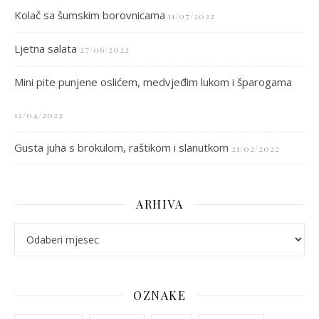
Kolač sa šumskim borovnicama
11/07/2022
Ljetna salata
27/06/2022
Mini pite punjene oslićem, medvjeđim lukom i šparogama
12/04/2022
Gusta juha s brokulom, raštikom i slanutkom
21/02/2022
ARHIVA
arhiva
OZNAKE