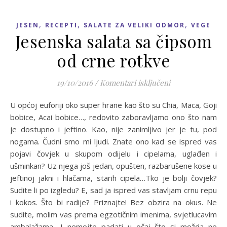
,
,
,
JESEN
RECEPTI
SALATE ZA VELIKI ODMOR
VEGE
Jesenska salata sa čipsom
od crne rotkve
za Jesenska sala
19/10/2016
/
Komentari isključeni
U općoj euforiji oko super hrane kao što su Chia, Maca, Goji
bobice, Acai bobice…, redovito zaboravljamo ono što nam
je dostupno i jeftino. Kao, nije zanimljivo jer je tu, pod
nogama. Čudni smo mi ljudi. Znate ono kad se ispred vas
pojavi čovjek u skupom odijelu i cipelama, uglađen i
ušminkan? Uz njega još jedan, opušten, razbarušene kose u
jeftinoj jakni i hlačama, starih cipela…Tko je bolji čovjek?
Sudite li po izgledu? E, sad ja ispred vas stavljam crnu repu
i kokos. Što bi radije? Priznajte! Bez obzira na okus. Ne
sudite, molim vas prema egzotičnim imenima, svjetlucavim
ambalažama….I nemojte padati u očaj što si možda ne