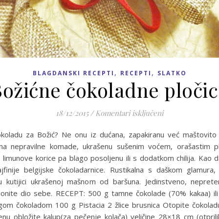
,
,
BLAGDANSKI RECEPTI
RECEPTI
SLATKO
ožićne čokoladne ploči
za Božićne čokol
18/12/2015
/
Komentari isključeni
čokoladu za Božić? Ne onu iz dućana, zapakiranu već maštovito 
 na nepravilne komade, ukrašenu sušenim voćem, orašastim pl
limunove korice pa blago posoljenu ili s dodatkom chilija. Kao 
najfinije belgijske čokoladarnice. Rustikalna s daškom glamura
i u kutijici ukrašenoj mašnom od baršuna. Jedinstveno, neprete
klonite dio sebe. RECEPT: 500 g tamne čokolade (70% kakaa) ili
om čokoladom 100 g Pistacia 2 žlice brusnica Otopite čokoladu
u obložite kalup(za pečenje kolača) veličine 28×18 cm (otpril