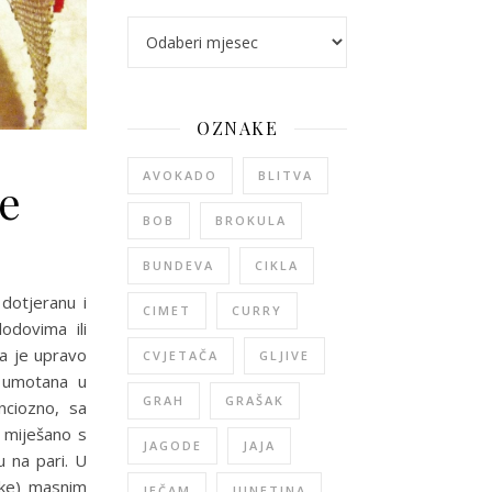
arhiva
OZNAKE
AVOKADO
BLITVA
ce
BOB
BROKULA
adne pločice
BUNDEVA
CIKLA
dotjeranu i
CIMET
CURRY
odovima ili
da je upravo
CVJETAČA
GLJIVE
, umotana u
GRAH
GRAŠAK
nciozno, sa
 miješano s
JAGODE
JAJA
 na pari. U
ike) masnim
JEČAM
JUNETINA