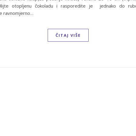
lijte otopljenu čokoladu i rasporedite je jednako do rub
e ravnomjerno…
ČITAJ VIŠE