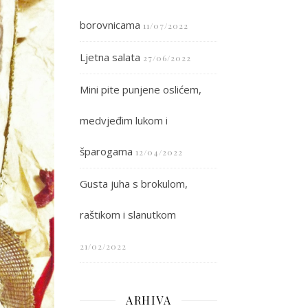
borovnicama
11/07/2022
Ljetna salata
27/06/2022
Mini pite punjene oslićem,
medvjeđim lukom i
šparogama
12/04/2022
Gusta juha s brokulom,
raštikom i slanutkom
21/02/2022
ARHIVA