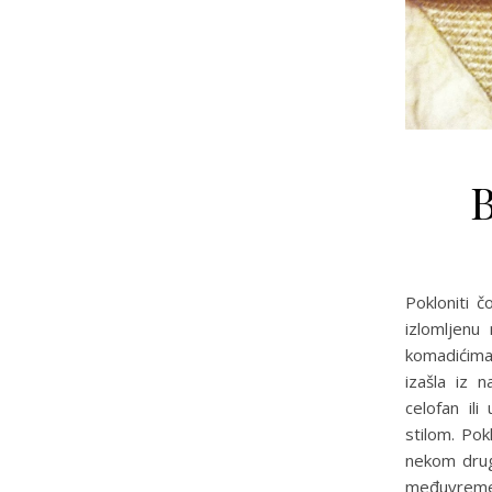
B
Pokloniti 
izlomljenu
komadićima 
izašla iz 
celofan il
stilom. Po
nekom drug
međuvremen