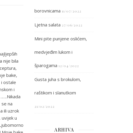
borovnicama
11/07/2022
Ljetna salata
27/06/2022
Mini pite punjene oslićem,
medvjeđim lukom i
ajljepših
 nije bila
šparogama
12/04/2022
eceptura,
oje bake,
Gusta juha s brokulom,
 i ostale
onskom i
raštikom i slanutkom
j…….Nikada
o se na
21/02/2022
 ili uzrok
, uvijek u
. Ljubomorno
ARHIVA
a! Moje bake