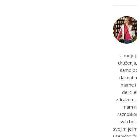
U mojoj 
druženja,
samo pot
dalmatin
mame i t
delicij
zdravom, 
nam ni
raznoliko
svih bole
svojim jeli
i sebično č