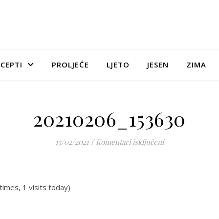
CEPTI
PROLJEĆE
LJETO
JESEN
ZIMA
20210206_153630
za 20210206_153
15/02/2021
/
Komentari isključeni
times, 1 visits today)