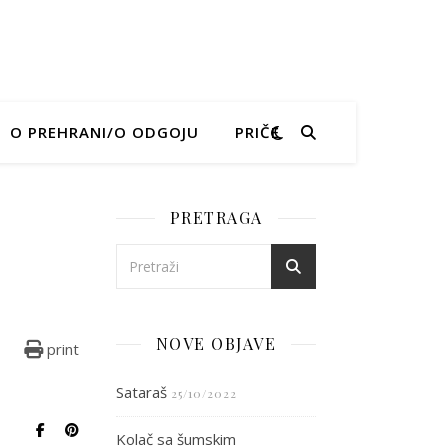
O PREHRANI/O ODGOJU
PRIČE
PRETRAGA
630
NOVE OBJAVE
print
Sataraš
25/10/2022
Kolač sa šumskim