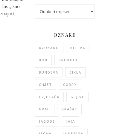
 čast, kao
arhiva
znajući,
OZNAKE
AVOKADO
BLITVA
BOB
BROKULA
BUNDEVA
CIKLA
CIMET
CURRY
CVJETAČA
GLJIVE
GRAH
GRAŠAK
JAGODE
JAJA
JEČAM
JUNETINA