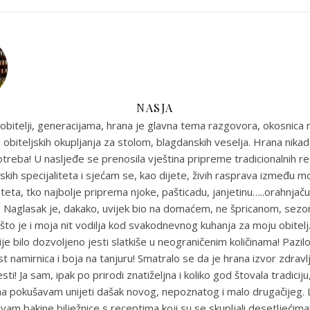
NASJA
obitelji, generacijama, hrana je glavna tema razgovora, okosnica n
 obiteljskih okupljanja za stolom, blagdanskih veselja. Hrana nikada
reba! U nasljeđe se prenosila vještina pripreme tradicionalnih r
skih specijaliteta i sjećam se, kao dijete, živih rasprava između m
eta, tko najbolje priprema njoke, pašticadu, janjetinu…..orahnjaču
e! Naglasak je, dakako, uvijek bio na domaćem, ne špricanom, sez
što je i moja nit vodilja kod svakodnevnog kuhanja za moju obitel
je bilo dozvoljeno jesti slatkiše u neograničenim količinama! Pazil
st namirnica i boja na tanjuru! Smatralo se da je hrana izvor zdravlja
sti! Ja sam, ipak po prirodi znatiželjna i koliko god štovala tradiciju
ma pokušavam unijeti dašak novog, nepoznatog i malo drugačijeg
uvam bakine bilježnice s receptima koji su se skupljali desetljećim