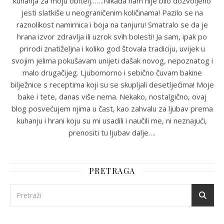
kuhanja za moju obitelj…….Nikada nam nije bilo dozvoljeno
jesti slatkiše u neograničenim količinama! Pazilo se na
raznolikost namirnica i boja na tanjuru! Smatralo se da je
hrana izvor zdravlja ili uzrok svih bolesti! Ja sam, ipak po
prirodi znatiželjna i koliko god štovala tradiciju, uvijek u
svojim jelima pokušavam unijeti dašak novog, nepoznatog i
malo drugačijeg. Ljubomorno i sebično čuvam bakine
bilježnice s receptima koji su se skupljali desetljećima! Moje
bake i tete, danas više nema. Nekako, nostalgično, ovaj
blog posvećujem njima u čast, kao zahvalu za ljubav prema
kuhanju i hrani koju su mi usadili i naučili me, ni neznajući,
prenositi tu ljubav dalje….
PRETRAGA