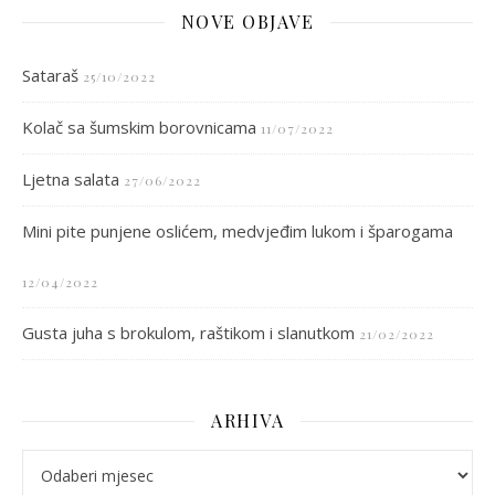
NOVE OBJAVE
Sataraš
25/10/2022
Kolač sa šumskim borovnicama
11/07/2022
Ljetna salata
27/06/2022
Mini pite punjene oslićem, medvjeđim lukom i šparogama
12/04/2022
Gusta juha s brokulom, raštikom i slanutkom
21/02/2022
ARHIVA
arhiva