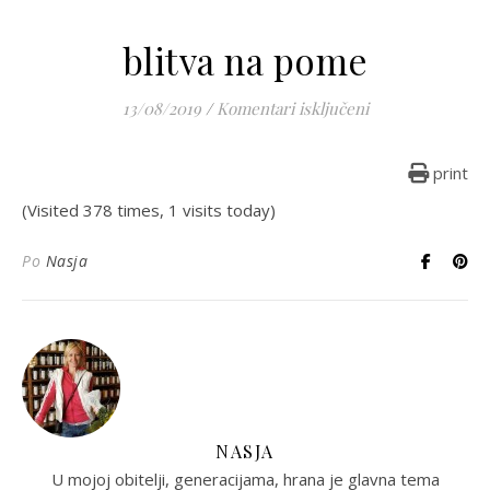
blitva na pome
za blitva na pom
13/08/2019
/
Komentari isključeni
print
(Visited 378 times, 1 visits today)
Po
Nasja
NASJA
U mojoj obitelji, generacijama, hrana je glavna tema