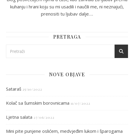
kuhanju i hrani koju su mi usadili i naučili me, ni neznajući,
prenositi tu ljubav dalje….
PRETRAGA
NOVE OBJAVE
Sataraš
25/10/2022
Kolač sa šumskim borovnicama
11/07/2022
Ljetna salata
27/06/2022
Mini pite punjene oslićem, medvjeđim lukom i šparogama