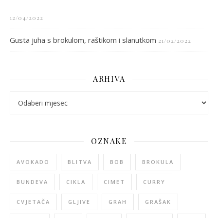
12/04/2022
Gusta juha s brokulom, raštikom i slanutkom
21/02/2022
ARHIVA
arhiva
OZNAKE
AVOKADO
BLITVA
BOB
BROKULA
BUNDEVA
CIKLA
CIMET
CURRY
CVJETAČA
GLJIVE
GRAH
GRAŠAK