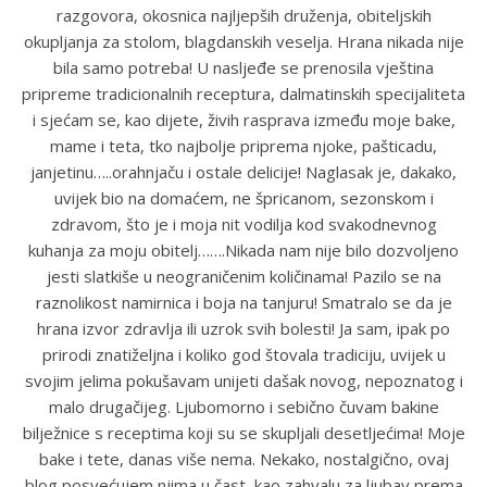
razgovora, okosnica najljepših druženja, obiteljskih
okupljanja za stolom, blagdanskih veselja. Hrana nikada nije
bila samo potreba! U nasljeđe se prenosila vještina
pripreme tradicionalnih receptura, dalmatinskih specijaliteta
i sjećam se, kao dijete, živih rasprava između moje bake,
mame i teta, tko najbolje priprema njoke, pašticadu,
janjetinu…..orahnjaču i ostale delicije! Naglasak je, dakako,
uvijek bio na domaćem, ne špricanom, sezonskom i
zdravom, što je i moja nit vodilja kod svakodnevnog
kuhanja za moju obitelj…….Nikada nam nije bilo dozvoljeno
jesti slatkiše u neograničenim količinama! Pazilo se na
raznolikost namirnica i boja na tanjuru! Smatralo se da je
hrana izvor zdravlja ili uzrok svih bolesti! Ja sam, ipak po
prirodi znatiželjna i koliko god štovala tradiciju, uvijek u
svojim jelima pokušavam unijeti dašak novog, nepoznatog i
malo drugačijeg. Ljubomorno i sebično čuvam bakine
bilježnice s receptima koji su se skupljali desetljećima! Moje
bake i tete, danas više nema. Nekako, nostalgično, ovaj
blog posvećujem njima u čast, kao zahvalu za ljubav prema