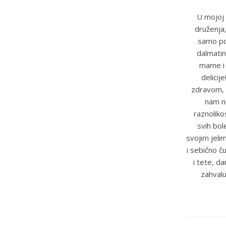
U mojoj 
druženja,
samo pot
dalmatin
mame i t
delicij
zdravom, 
nam ni
raznoliko
svih bole
svojim jeli
i sebično č
i tete, d
zahvalu