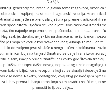
NASJA
obitelji, generacijama, hrana je glavna tema razgovora, okosnica n
 obiteljskih okupljanja za stolom, blagdanskih veselja. Hrana nikada
reba! U nasljeđe se prenosila vještina pripreme tradicionalnih r
skih specijaliteta i sjećam se, kao dijete, živih rasprava između m
eta, tko najbolje priprema njoke, pašticadu, janjetinu…..orahnjaču
e! Naglasak je, dakako, uvijek bio na domaćem, ne špricanom, sez
što je i moja nit vodilja kod svakodnevnog kuhanja za moju obitel
je bilo dozvoljeno jesti slatkiše u neograničenim količinama! Pazil
st namirnica i boja na tanjuru! Smatralo se da je hrana izvor zdravlja
sti! Ja sam, ipak po prirodi znatiželjna i koliko god štovala tradiciju
ma pokušavam unijeti dašak novog, nepoznatog i malo drugačijeg
uvam bakine bilježnice s receptima koji su se skupljali desetljećim
anas više nema. Nekako, nostalgično, ovaj blog posvećujem njima u
 za ljubav prema kuhanju i hrani koju su mi usadili i naučili me, ni ne
prenositi tu ljubav dalje….