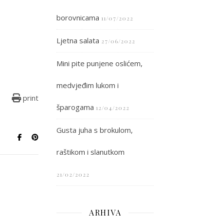
borovnicama
11/07/2022
Ljetna salata
27/06/2022
Mini pite punjene oslićem,
medvjeđim lukom i
print
šparogama
12/04/2022
Gusta juha s brokulom,
raštikom i slanutkom
21/02/2022
ARHIVA