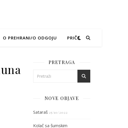
O PREHRANI/O ODGOJU
PRIČE
PRETRAGA
huna
 salata od mahuna
NOVE OBJAVE
Sataraš
25/10/2022
Kolač sa šumskim