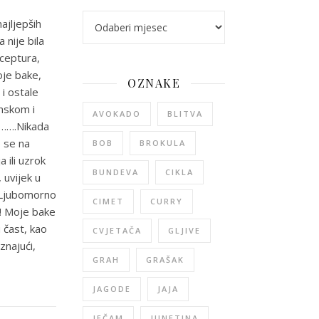
arhiva
ajljepših
 nije bila
eceptura,
oje bake,
OZNAKE
 i ostale
onskom i
AVOKADO
BLITVA
j…….Nikada
o se na
BOB
BROKULA
 ili uzrok
BUNDEVA
CIKLA
, uvijek u
. Ljubomorno
CIMET
CURRY
a! Moje bake
 čast, kao
CVJETAČA
GLJIVE
znajući,
GRAH
GRAŠAK
JAGODE
JAJA
JEČAM
JUNETINA