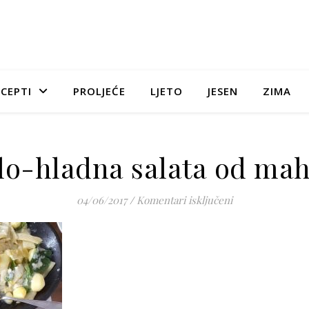
CEPTI
PROLJEĆE
LJETO
JESEN
ZIMA
lo-hladna salata od ma
za Toplo-hladna
04/06/2017
/
Komentari isključeni