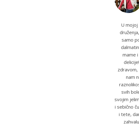
U mojoj 
druženja,
samo pot
dalmatin
mame i t
delicij
zdravom, 
nam ni
raznoliko
svih bole
svojim jeli
i sebično č
i tete, d
zahvalu