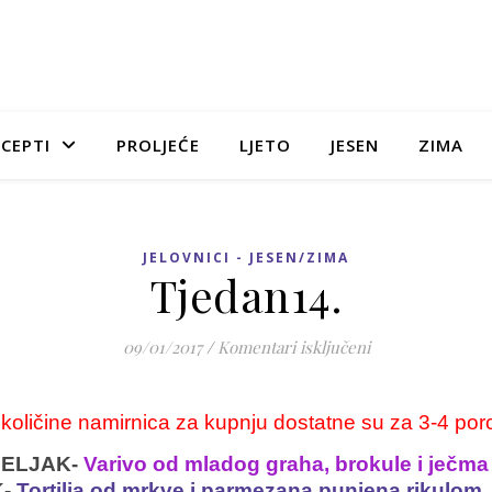
CEPTI
PROLJEĆE
LJETO
JESEN
ZIMA
JELOVNICI - JESEN/ZIMA
Tjedan14.
za Tjedan14.
09/01/2017
/
Komentari isključeni
 količine namirnica za kupnju dostatne su za 3-4 porc
ELJAK-
Varivo od mladog graha, brokule i ječma
K-
Tortilja od mrkve i parmezana punjena rikulom,