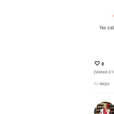
Ne zab
0
(Visited 2.
Po
Nasja