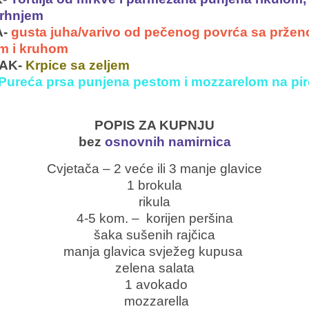
vrhnjem
-
gusta juha/varivo od pečenog povrća sa prže
m i kruhom
AK-
Krpice sa zeljem
Pureća prsa punjena pestom i mozzarelom na pi
POPIS ZA KUPNJU
bez
osnovnih namirnica
Cvjetača – 2 veće ili 3 manje glavice
1 brokula
rikula
4-5 kom. – korijen peršina
šaka sušenih rajčica
manja glavica svježeg kupusa
zelena salata
1 avokado
mozzarella