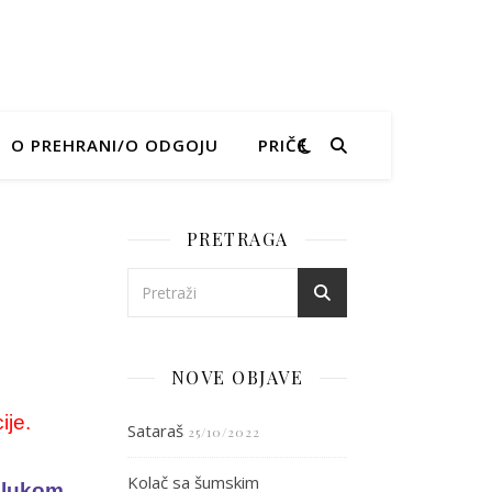
O PREHRANI/O ODGOJU
PRIČE
PRETRAGA
NOVE OBJAVE
ije.
Sataraš
25/10/2022
Kolač sa šumskim
 lukom,