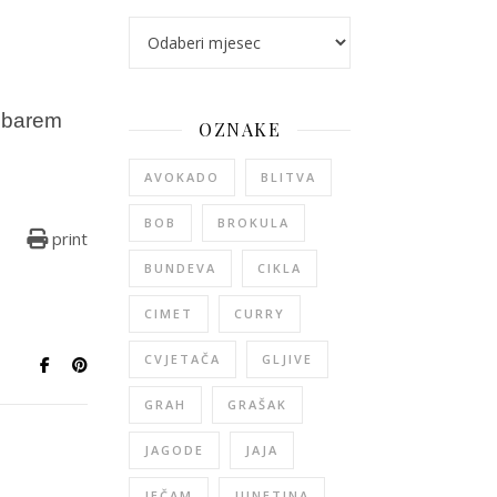
arhiva
i barem
OZNAKE
AVOKADO
BLITVA
BOB
BROKULA
print
BUNDEVA
CIKLA
CIMET
CURRY
CVJETAČA
GLJIVE
GRAH
GRAŠAK
JAGODE
JAJA
JEČAM
JUNETINA