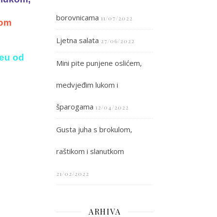
borovnicama
11/07/2022
nom
Ljetna salata
27/06/2022
reu od
Mini pite punjene oslićem,
medvjeđim lukom i
šparogama
12/04/2022
Gusta juha s brokulom,
raštikom i slanutkom
21/02/2022
ARHIVA