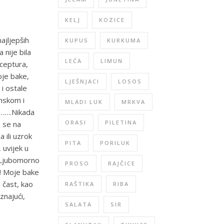
KELJ
KOZICE
ajljepših
KUPUS
KURKUMA
 nije bila
LEĆA
LIMUN
eceptura,
oje bake,
LJEŠNJACI
LOSOS
 i ostale
onskom i
MLADI LUK
MRKVA
j…….Nikada
ORASI
PILETINA
o se na
 ili uzrok
PITA
PORILUK
, uvijek u
. Ljubomorno
PROSO
RAJČICE
a! Moje bake
 čast, kao
RAŠTIKA
RIBA
znajući,
SALATA
SIR