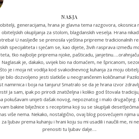
NASJA
obitelji, generacijama, hrana je glavna tema razgovora, okosnica n
 obiteljskih okupljanja za stolom, blagdanskih veselja. Hrana nikada
reba! U nasljeđe se prenosila vještina pripreme tradicionalnih r
skih specijaliteta i sjećam se, kao dijete, živih rasprava između m
eta, tko najbolje priprema njoke, pašticadu, janjetinu…..orahnjaču
e! Naglasak je, dakako, uvijek bio na domaćem, ne špricanom, sez
što je i moja nit vodilja kod svakodnevnog kuhanja za moju obitel
je bilo dozvoljeno jesti slatkiše u neograničenim količinama! Pazil
st namirnica i boja na tanjuru! Smatralo se da je hrana izvor zdravlja
sti! Ja sam, ipak po prirodi znatiželjna i koliko god štovala tradiciju
ma pokušavam unijeti dašak novog, nepoznatog i malo drugačijeg
uvam bakine bilježnice s receptima koji su se skupljali desetljećim
anas više nema. Nekako, nostalgično, ovaj blog posvećujem njima u
 za ljubav prema kuhanju i hrani koju su mi usadili i naučili me, ni ne
prenositi tu ljubav dalje….