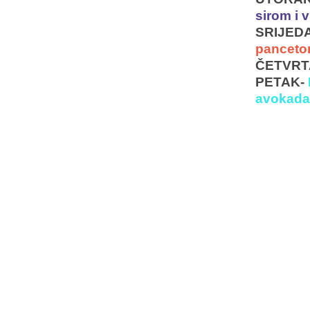
sirom i 
SRIJEDA
panceto
ČETVRT
PETAK-
avokada