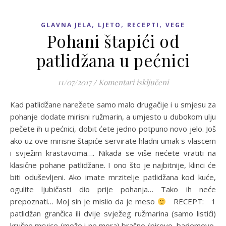
,
,
,
GLAVNA JELA
LJETO
RECEPTI
VEGE
Pohani štapići od
patlidžana u pećnici
za Pohani štapići
11/07/2017
/
Komentari isključeni
Kad patlidžane narežete samo malo drugačije i u smjesu za
pohanje dodate mirisni ružmarin, a umjesto u dubokom ulju
pečete ih u pećnici, dobit ćete jedno potpuno novo jelo. Još
ako uz ove mirisne štapiće servirate hladni umak s vlascem
i svježim krastavcima…. Nikada se više nećete vratiti na
klasične pohane patlidžane. I ono što je najbitnije, klinci će
biti oduševljeni. Ako imate mrzitelje patlidžana kod kuće,
ogulite ljubičasti dio prije pohanja… Tako ih neće
prepoznati… Moj sin je mislio da je meso
RECEPT: 1
patlidžan grančica ili dvije svježeg ružmarina (samo listići)
krušne mrvice (može i ne mora) brašno (pirovo, bademovo,