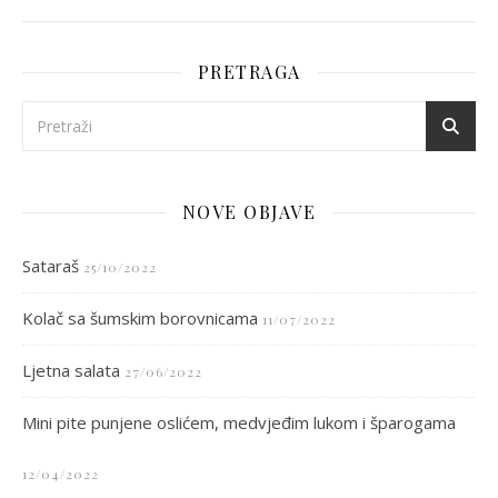
PRETRAGA
NOVE OBJAVE
Sataraš
25/10/2022
Kolač sa šumskim borovnicama
11/07/2022
Ljetna salata
27/06/2022
Mini pite punjene oslićem, medvjeđim lukom i šparogama
12/04/2022