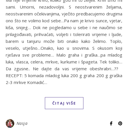
Ma nije vrijeme krivo, koliko god mi to željeli. Krivi smo mi
sami. Umorni, nezadovoljni. S neostvarenim željama,
neostvarenim očekivanjima, vječito predbacujemo drugima
ono što ne volimo kod sebe…Pa nam je krivo sunce, vjetar,
kiša, snijeg… Dok ne pogledamo u sebe i ne naučimo se
prilagođavati, prihvaćati, voljeti i tolerirati vrijeme i ljude,
barem u tanjuru može biti onako kako želimo. Toplo,
veselo, utješno…Onako, kao u snovima. S okusom koji
rješava sve probleme… Malo graha i graška…pa mladog
luka, vlasca, celera, mrkve, kurkume i špageta. Tek toliko…
Da zgusne.. Ne dajte da vas vrijeme obeshrabri…??
RECEPT: 5 komada mladog luka 200 g graha 200 g graška
2-3 mrkve Komadić…
ČITAJ VIŠE
Nasja