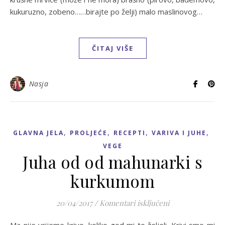
kukuruzno, zobeno……birajte po želji) malo maslinovog…
ČITAJ VIŠE
Nasja
,
,
,
,
GLAVNA JELA
PROLJEĆE
RECEPTI
VARIVA I JUHE
VEGE
Juha od od mahunarki s
kurkumom
za Juha od od 
20/04/2017
/
Komentari isključeni