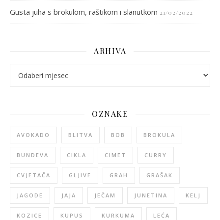
Gusta juha s brokulom, raštikom i slanutkom
21/02/2022
ARHIVA
arhiva
OZNAKE
AVOKADO
BLITVA
BOB
BROKULA
BUNDEVA
CIKLA
CIMET
CURRY
CVJETAČA
GLJIVE
GRAH
GRAŠAK
JAGODE
JAJA
JEČAM
JUNETINA
KELJ
KOZICE
KUPUS
KURKUMA
LEĆA