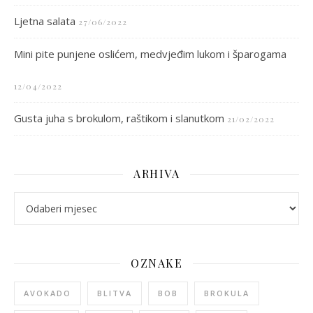
Ljetna salata
27/06/2022
Mini pite punjene oslićem, medvjeđim lukom i šparogama
12/04/2022
Gusta juha s brokulom, raštikom i slanutkom
21/02/2022
ARHIVA
arhiva
OZNAKE
AVOKADO
BLITVA
BOB
BROKULA