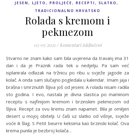
,
,
,
,
,
JESEN
LJETO
PROLJEĆE
RECEPTI
SLATKO
TRADICIONALNO HRVATSKO
Rolada s kremom i
pekmezom
za Rolada s kr
03/05/2021
/
Komentari isključeni
Stvarno ne znam kako sam bila uvjerena da travanj ima 31
dan i da je Praznik rada tek u nedjelju. Pa sam već
isplanirala odlazak na tržnicu po ribu u svježe jagode za
kolač. A onda sam slučajno pogledala u kalendar. Imam jaja i
brašna i smrznutih šljiva još od jeseni. A roladu nisam radila
sto godina. I evo, nastala je divna slastica po maminom
receptu s najfinijom kremom i brzinskim pekmezom od
šljiva. Recept za ovu kremu znam napamet. Bila je omiljen
desert u mojoj obitelji. U čaši uz slatko od višnje, svježe
voće ili šlag. S Petit beurre keksima kao brzinski kolač. Ova
krema punila je bezbroj kolača…