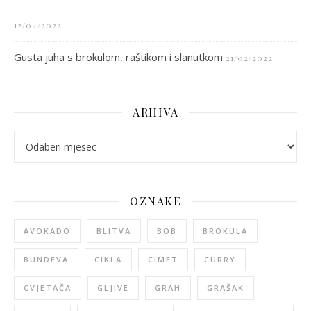
12/04/2022
Gusta juha s brokulom, raštikom i slanutkom
21/02/2022
ARHIVA
arhiva
OZNAKE
AVOKADO
BLITVA
BOB
BROKULA
BUNDEVA
CIKLA
CIMET
CURRY
CVJETAČA
GLJIVE
GRAH
GRAŠAK