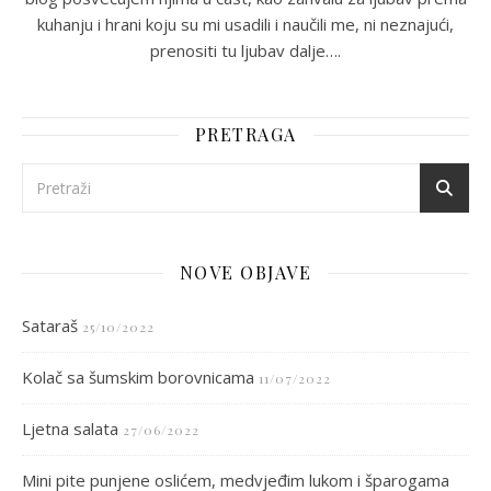
kuhanju i hrani koju su mi usadili i naučili me, ni neznajući,
prenositi tu ljubav dalje….
PRETRAGA
NOVE OBJAVE
Sataraš
25/10/2022
Kolač sa šumskim borovnicama
11/07/2022
Ljetna salata
27/06/2022
Mini pite punjene oslićem, medvjeđim lukom i šparogama