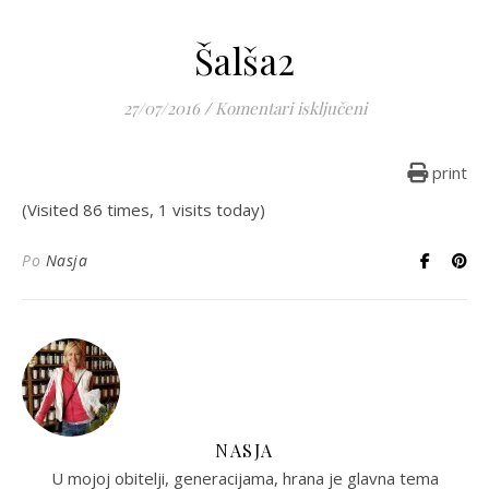
Šalša2
za Šalša2
27/07/2016
/
Komentari isključeni
print
(Visited 86 times, 1 visits today)
Po
Nasja
NASJA
U mojoj obitelji, generacijama, hrana je glavna tema