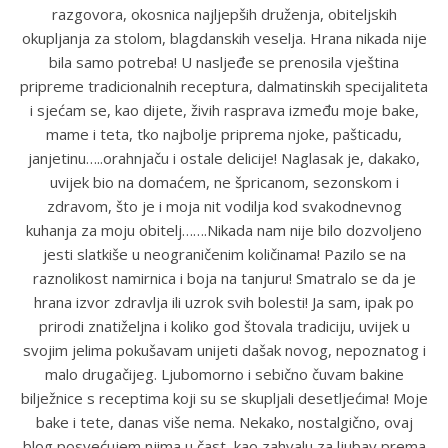
razgovora, okosnica najljepših druženja, obiteljskih
okupljanja za stolom, blagdanskih veselja. Hrana nikada nije
bila samo potreba! U nasljeđe se prenosila vještina
pripreme tradicionalnih receptura, dalmatinskih specijaliteta
i sjećam se, kao dijete, živih rasprava između moje bake,
mame i teta, tko najbolje priprema njoke, pašticadu,
janjetinu…..orahnjaču i ostale delicije! Naglasak je, dakako,
uvijek bio na domaćem, ne špricanom, sezonskom i
zdravom, što je i moja nit vodilja kod svakodnevnog
kuhanja za moju obitelj…….Nikada nam nije bilo dozvoljeno
jesti slatkiše u neograničenim količinama! Pazilo se na
raznolikost namirnica i boja na tanjuru! Smatralo se da je
hrana izvor zdravlja ili uzrok svih bolesti! Ja sam, ipak po
prirodi znatiželjna i koliko god štovala tradiciju, uvijek u
svojim jelima pokušavam unijeti dašak novog, nepoznatog i
malo drugačijeg. Ljubomorno i sebično čuvam bakine
bilježnice s receptima koji su se skupljali desetljećima! Moje
bake i tete, danas više nema. Nekako, nostalgično, ovaj
blog posvećujem njima u čast, kao zahvalu za ljubav prema