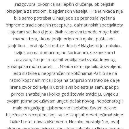
razgovora, okosnica najljepših druženja, obiteljskih
okupljanja za stolom, blagdanskih veselja. Hrana nikada nije
bila samo potreba! U nasljeđe se prenosila vještina
pripreme tradicionalnih receptura, dalmatinskih specijaliteta
i sjećam se, kao dijete, živih rasprava između moje bake,
mame i teta, tko najbolje priprema njoke, pašticadu,
janjetinu…..orahnjaču i ostale delicije! Naglasak je, dakako,
uvijek bio na domaćem, ne špricanom, sezonskom i
zdravom, što je i moja nit vodilja kod svakodnevnog
kuhanja za moju obitelj…….Nikada nam nije bilo dozvoljeno
jesti slatkiše u neograničenim količinama! Pazilo se na
raznolikost namirnica i boja na tanjuru! Smatralo se da je
hrana izvor zdravlja ili uzrok svih bolesti! Ja sam, ipak po
prirodi znatiželjna i koliko god štovala tradiciju, uvijek u
svojim jelima pokušavam unijeti dašak novog, nepoznatog i
malo drugačijeg. Ljubomorno i sebično čuvam bakine
bilježnice s receptima koji su se skupljali desetljećima! Moje
bake i tete, danas više nema. Nekako, nostalgično, ovaj
blog posvećujem njima u čast, kao zahvalu za ljubav prema