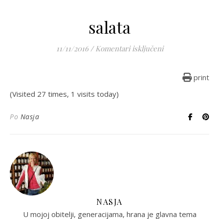
salata
za salata
11/11/2016
/
Komentari isključeni
print
(Visited 27 times, 1 visits today)
Po
Nasja
NASJA
U mojoj obitelji, generacijama, hrana je glavna tema