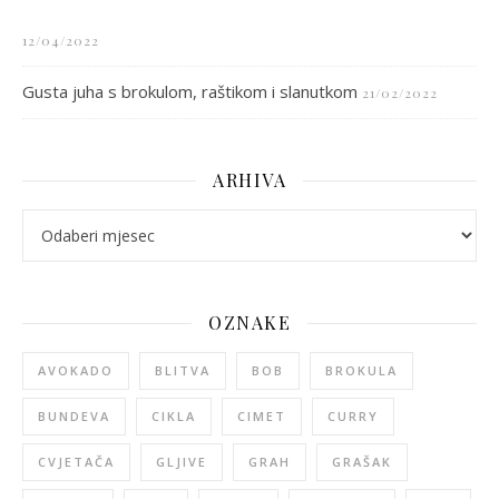
12/04/2022
Gusta juha s brokulom, raštikom i slanutkom
21/02/2022
ARHIVA
arhiva
OZNAKE
AVOKADO
BLITVA
BOB
BROKULA
BUNDEVA
CIKLA
CIMET
CURRY
CVJETAČA
GLJIVE
GRAH
GRAŠAK