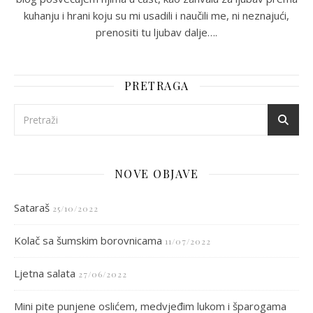
kuhanju i hrani koju su mi usadili i naučili me, ni neznajući,
prenositi tu ljubav dalje….
PRETRAGA
NOVE OBJAVE
Sataraš
25/10/2022
Kolač sa šumskim borovnicama
11/07/2022
Ljetna salata
27/06/2022
Mini pite punjene oslićem, medvjeđim lukom i šparogama