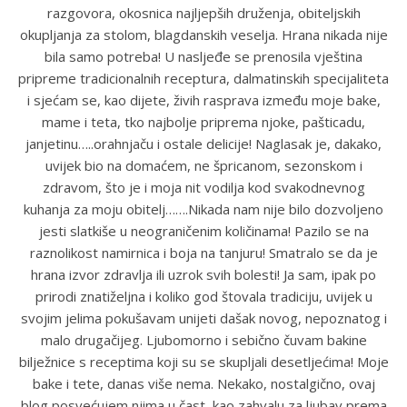
razgovora, okosnica najljepših druženja, obiteljskih
okupljanja za stolom, blagdanskih veselja. Hrana nikada nije
bila samo potreba! U nasljeđe se prenosila vještina
pripreme tradicionalnih receptura, dalmatinskih specijaliteta
i sjećam se, kao dijete, živih rasprava između moje bake,
mame i teta, tko najbolje priprema njoke, pašticadu,
janjetinu…..orahnjaču i ostale delicije! Naglasak je, dakako,
uvijek bio na domaćem, ne špricanom, sezonskom i
zdravom, što je i moja nit vodilja kod svakodnevnog
kuhanja za moju obitelj…….Nikada nam nije bilo dozvoljeno
jesti slatkiše u neograničenim količinama! Pazilo se na
raznolikost namirnica i boja na tanjuru! Smatralo se da je
hrana izvor zdravlja ili uzrok svih bolesti! Ja sam, ipak po
prirodi znatiželjna i koliko god štovala tradiciju, uvijek u
svojim jelima pokušavam unijeti dašak novog, nepoznatog i
malo drugačijeg. Ljubomorno i sebično čuvam bakine
bilježnice s receptima koji su se skupljali desetljećima! Moje
bake i tete, danas više nema. Nekako, nostalgično, ovaj
blog posvećujem njima u čast, kao zahvalu za ljubav prema