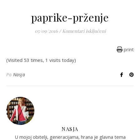
paprike-prženje
za paprike-prže
05/09/2016
/
Komentari isključeni
print
(Visited 53 times, 1 visits today)
Po
Nasja
NASJA
U mojoj obitelji, generacijama, hrana je glavna tema