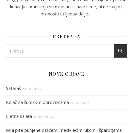
kuhanju i hrani koju su mi usadili i naučili me, ni neznajući,
prenositi tu ljubav dalje….
PRETRAGA
NOVE OBJAVE
Sataraš
25/10/2022
Kolač sa šumskim borovnicama
11/07/2022
Ljetna salata
27/06/2022
Mini pite punjene oslićem, medvjeđim lukom i šparogama