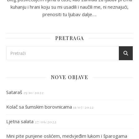
kuhanju i hrani koju su mi usadili i naučili me, ni neznajući,
prenositi tu ljubav dalje….
PRETRAGA
NOVE OBJAVE
Sataraš
25/10/2022
Kolač sa šumskim borovnicama
11/07/2022
Ljetna salata
27/06/2022
Mini pite punjene oslićem, medvjeđim lukom i šparogama