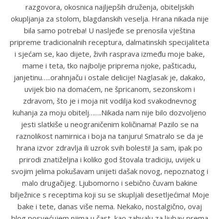
razgovora, okosnica najljepših druženja, obiteljskih
okupljanja za stolom, blagdanskih veselja. Hrana nikada nije
bila samo potreba! U nasljeđe se prenosila vještina
pripreme tradicionalnih receptura, dalmatinskih specijaliteta
i sjećam se, kao dijete, živih rasprava između moje bake,
mame i teta, tko najbolje priprema njoke, pašticadu,
janjetinu…..orahnjaču i ostale delicije! Naglasak je, dakako,
uvijek bio na domaćem, ne špricanom, sezonskom i
zdravom, što je i moja nit vodilja kod svakodnevnog
kuhanja za moju obitelj…….Nikada nam nije bilo dozvoljeno
jesti slatkiše u neograničenim količinama! Pazilo se na
raznolikost namirnica i boja na tanjuru! Smatralo se da je
hrana izvor zdravlja ili uzrok svih bolesti! Ja sam, ipak po
prirodi znatiželjna i koliko god štovala tradiciju, uvijek u
svojim jelima pokušavam unijeti dašak novog, nepoznatog i
malo drugačijeg. Ljubomorno i sebično čuvam bakine
bilježnice s receptima koji su se skupljali desetljećima! Moje
bake i tete, danas više nema. Nekako, nostalgično, ovaj
blog posvećujem njima u čast, kao zahvalu za ljubav prema