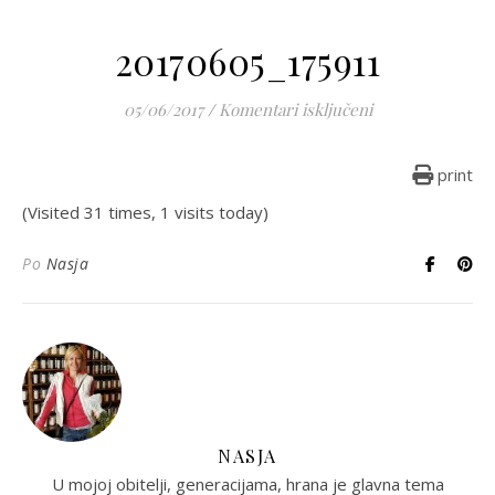
20170605_175911
za 20170605_1759
05/06/2017
/
Komentari isključeni
print
(Visited 31 times, 1 visits today)
Po
Nasja
NASJA
U mojoj obitelji, generacijama, hrana je glavna tema