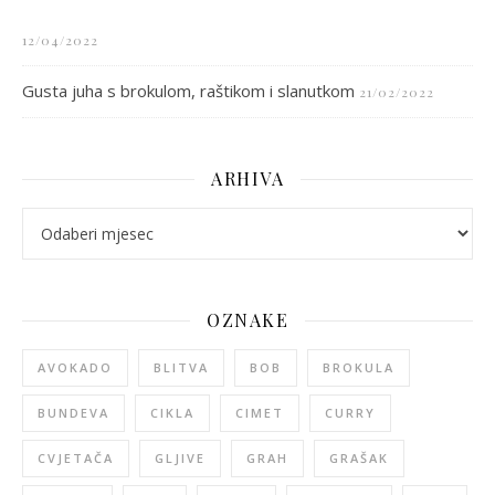
12/04/2022
Gusta juha s brokulom, raštikom i slanutkom
21/02/2022
ARHIVA
arhiva
OZNAKE
AVOKADO
BLITVA
BOB
BROKULA
BUNDEVA
CIKLA
CIMET
CURRY
CVJETAČA
GLJIVE
GRAH
GRAŠAK