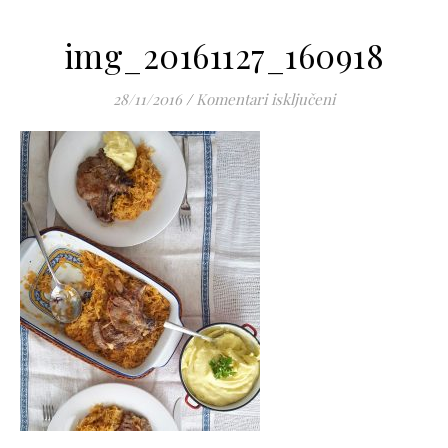
img_20161127_160918
za img_20161127
28/11/2016
/
Komentari isključeni