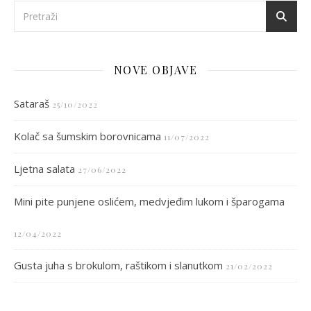
NOVE OBJAVE
Sataraš
25/10/2022
Kolač sa šumskim borovnicama
11/07/2022
Ljetna salata
27/06/2022
Mini pite punjene oslićem, medvjeđim lukom i šparogama
12/04/2022
Gusta juha s brokulom, raštikom i slanutkom
21/02/2022