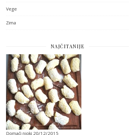
Vege
Zima
NAJČITANIJE
Domaći njoki
20/12/2015