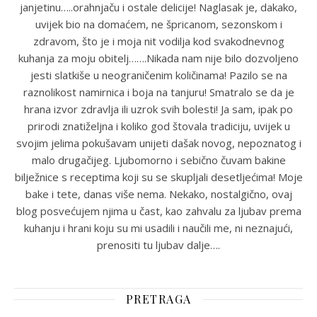
janjetinu…..orahnjaču i ostale delicije! Naglasak je, dakako,
uvijek bio na domaćem, ne špricanom, sezonskom i
zdravom, što je i moja nit vodilja kod svakodnevnog
kuhanja za moju obitelj…….Nikada nam nije bilo dozvoljeno
jesti slatkiše u neograničenim količinama! Pazilo se na
raznolikost namirnica i boja na tanjuru! Smatralo se da je
hrana izvor zdravlja ili uzrok svih bolesti! Ja sam, ipak po
prirodi znatiželjna i koliko god štovala tradiciju, uvijek u
svojim jelima pokušavam unijeti dašak novog, nepoznatog i
malo drugačijeg. Ljubomorno i sebično čuvam bakine
bilježnice s receptima koji su se skupljali desetljećima! Moje
bake i tete, danas više nema. Nekako, nostalgično, ovaj
blog posvećujem njima u čast, kao zahvalu za ljubav prema
kuhanju i hrani koju su mi usadili i naučili me, ni neznajući,
prenositi tu ljubav dalje….
PRETRAGA