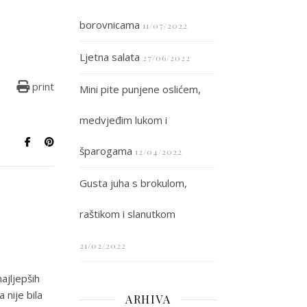
borovnicama
11/07/2022
Ljetna salata
27/06/2022
print
Mini pite punjene oslićem,
medvjeđim lukom i
šparogama
12/04/2022
Gusta juha s brokulom,
raštikom i slanutkom
21/02/2022
ajljepših
 nije bila
ARHIVA