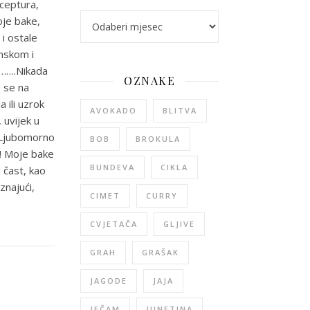
eceptura,
arhiva
oje bake,
 i ostale
onskom i
j…….Nikada
OZNAKE
o se na
 ili uzrok
AVOKADO
BLITVA
, uvijek u
. Ljubomorno
BOB
BROKULA
a! Moje bake
BUNDEVA
CIKLA
 čast, kao
znajući,
CIMET
CURRY
CVJETAČA
GLJIVE
GRAH
GRAŠAK
JAGODE
JAJA
JEČAM
JUNETINA