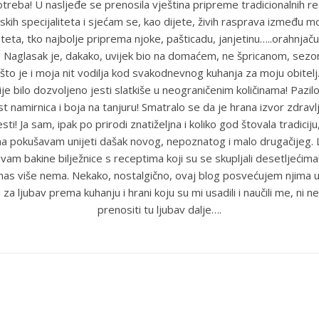
reba! U nasljeđe se prenosila vještina pripreme tradicionalnih r
skih specijaliteta i sjećam se, kao dijete, živih rasprava između m
eta, tko najbolje priprema njoke, pašticadu, janjetinu…..orahnjaču
e! Naglasak je, dakako, uvijek bio na domaćem, ne špricanom, sez
što je i moja nit vodilja kod svakodnevnog kuhanja za moju obitel
je bilo dozvoljeno jesti slatkiše u neograničenim količinama! Pazil
st namirnica i boja na tanjuru! Smatralo se da je hrana izvor zdravlja
sti! Ja sam, ipak po prirodi znatiželjna i koliko god štovala tradiciju
ma pokušavam unijeti dašak novog, nepoznatog i malo drugačijeg
uvam bakine bilježnice s receptima koji su se skupljali desetljećim
anas više nema. Nekako, nostalgično, ovaj blog posvećujem njima u
 za ljubav prema kuhanju i hrani koju su mi usadili i naučili me, ni ne
prenositi tu ljubav dalje….