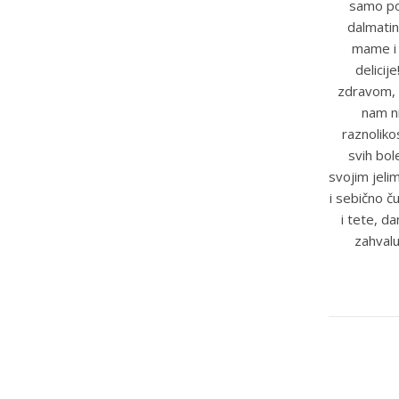
samo pot
dalmatin
mame i t
delicij
zdravom, 
nam ni
raznoliko
svih bole
svojim jeli
i sebično č
i tete, d
zahvalu