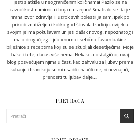
jesti slatkiše u neograničenim količinama! Pazilo se na
raznolikost namirnica i boja na tanjuru! Smatralo se da je
hrana izvor zdravlja ili uzrok svih bolesti! Ja sam, ipak po
prirodi znatiželjna i koliko god štovala tradiciju, uvijek u
svojim jelima pokušavam unijeti dašak novog, nepoznatog i
malo drugačijeg. Ljubomorno i sebično čuvam bakine
bilježnice s receptima koji su se skupljali desetljećima! Moje
bake i tete, danas više nema. Nekako, nostalgično, ovaj
blog posvećujem njima u čast, kao zahvalu za ljubav prema
kuhanju i hrani koju su mi usadili i naučili me, ni neznajući,
prenositi tu ljubav dalje….
PRETRAGA