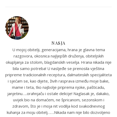
NASJA
U mojoj obitelji, generacijama, hrana je glavna tema
razgovora, okosnica najljepših druženja, obiteljskih
okupljanja za stolom, blagdanskih veselja. Hrana nikada nije
bila samo potreba! U nasljeđe se prenosila vještina
pripreme tradicionalnih receptura, dalmatinskih specijaliteta
i sjećam se, kao dijete, živih rasprava između moje bake,
mame i teta, tko najbolje priprema njoke, pašticadu,
janjetinu…..orahnjaču i ostale delicije! Naglasak je, dakako,
uvijek bio na domaćem, ne špricanom, sezonskom i
zdravom, što je i moja nit vodilja kod svakodnevnog
kuhanja za moju obitelj…….Nikada nam nije bilo dozvoljeno