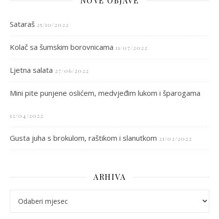
NOVE OBJAVE
Sataraš
25/10/2022
Kolač sa šumskim borovnicama
11/07/2022
Ljetna salata
27/06/2022
Mini pite punjene oslićem, medvjeđim lukom i šparogama
12/04/2022
Gusta juha s brokulom, raštikom i slanutkom
21/02/2022
ARHIVA
arhiva