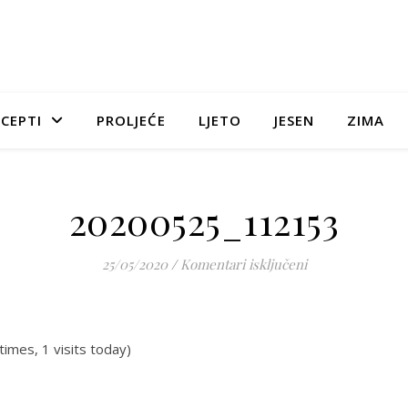
CEPTI
PROLJEĆE
LJETO
JESEN
ZIMA
20200525_112153
za 20200525_1121
25/05/2020
/
Komentari isključeni
times, 1 visits today)