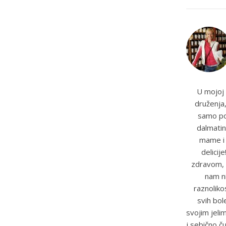
U mojoj 
druženja,
samo pot
dalmatin
mame i t
delicij
zdravom, 
nam ni
raznoliko
svih bole
svojim jeli
i sebično č