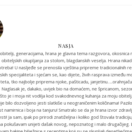
NASJA
obitelji, generacijama, hrana je glavna tema razgovora, okosnica n
 obiteljskih okupljanja za stolom, blagdanskih veselja. Hrana nikada
reba! U nasljeđe se prenosila vještina pripreme tradicionalnih r
skih specijaliteta i sjećam se, kao dijete, živih rasprava između m
eta, tko najbolje priprema njoke, pašticadu, janjetinu…..orahnjaču
e! Naglasak je, dakako, uvijek bio na domaćem, ne špricanom, sez
što je i moja nit vodilja kod svakodnevnog kuhanja za moju obitel
je bilo dozvoljeno jesti slatkiše u neograničenim količinama! Pazil
st namirnica i boja na tanjuru! Smatralo se da je hrana izvor zdravlja
sti! Ja sam, ipak po prirodi znatiželjna i koliko god štovala tradiciju
ma pokušavam unijeti dašak novog, nepoznatog i malo drugačijeg
uvam bakine bilježnice s receptima koji su se skupljali desetljećim