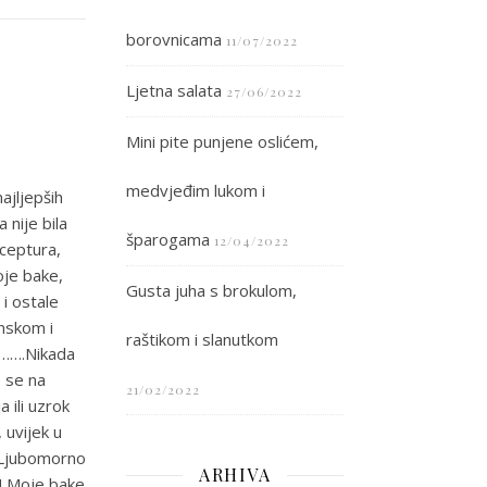
borovnicama
11/07/2022
Ljetna salata
27/06/2022
Mini pite punjene oslićem,
medvjeđim lukom i
ajljepših
 nije bila
šparogama
12/04/2022
eceptura,
oje bake,
Gusta juha s brokulom,
 i ostale
onskom i
raštikom i slanutkom
j…….Nikada
o se na
21/02/2022
 ili uzrok
, uvijek u
. Ljubomorno
ARHIVA
a! Moje bake