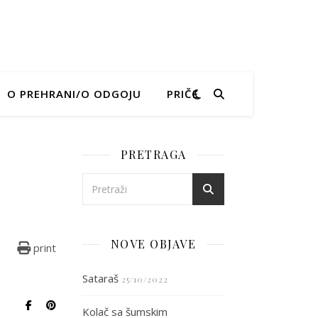
O PREHRANI/O ODGOJU
PRIČE
PRETRAGA
53
NOVE OBJAVE
print
Sataraš
25/10/2022
Kolač sa šumskim