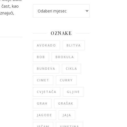
 čast, kao
arhiva
znajući,
OZNAKE
AVOKADO
BLITVA
BOB
BROKULA
BUNDEVA
CIKLA
CIMET
CURRY
CVJETAČA
GLJIVE
GRAH
GRAŠAK
JAGODE
JAJA
JEČAM
JUNETINA