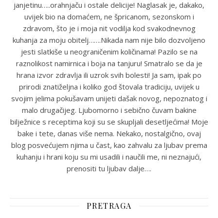
janjetinu…..orahnjaču i ostale delicije! Naglasak je, dakako,
uvijek bio na domaćem, ne špricanom, sezonskom i
zdravom, što je i moja nit vodilja kod svakodnevnog
kuhanja za moju obitelj…….Nikada nam nije bilo dozvoljeno
jesti slatkiše u neograničenim količinama! Pazilo se na
raznolikost namirnica i boja na tanjuru! Smatralo se da je
hrana izvor zdravlja ili uzrok svih bolesti! Ja sam, ipak po
prirodi znatiželjna i koliko god štovala tradiciju, uvijek u
svojim jelima pokušavam unijeti dašak novog, nepoznatog i
malo drugačijeg. Ljubomorno i sebično čuvam bakine
bilježnice s receptima koji su se skupljali desetljećima! Moje
bake i tete, danas više nema. Nekako, nostalgično, ovaj
blog posvećujem njima u čast, kao zahvalu za ljubav prema
kuhanju i hrani koju su mi usadili i naučili me, ni neznajući,
prenositi tu ljubav dalje….
PRETRAGA