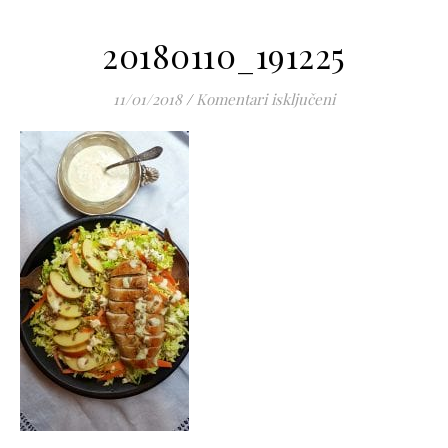
20180110_191225
za 20180110_1912
11/01/2018
/
Komentari isključeni