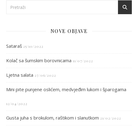
NOVE OBJAVE
Sataraš
25/10/2022
Kolač sa šumskim borovnicama
11/07/2022
Ljetna salata
27/06/2022
Mini pite punjene oslićem, medvjeđim lukom i šparogama
12/04/2022
Gusta juha s brokulom, raštikom i slanutkom
21/02/2022