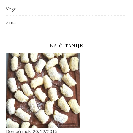
Vege
Zima
NAJČITANIJE
Domaći njoki
20/12/2015