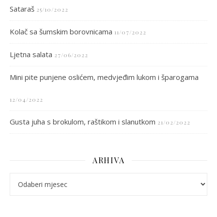
Sataraš
25/10/2022
Kolač sa šumskim borovnicama
11/07/2022
Ljetna salata
27/06/2022
Mini pite punjene oslićem, medvjeđim lukom i šparogama
12/04/2022
Gusta juha s brokulom, raštikom i slanutkom
21/02/2022
ARHIVA
arhiva