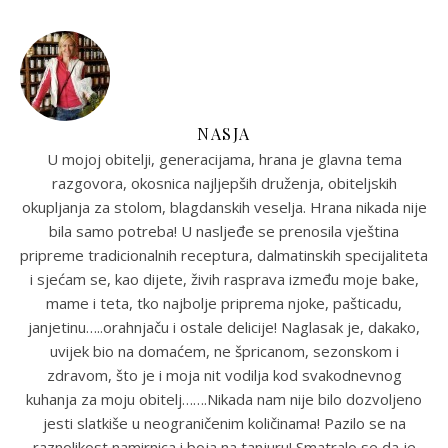
NASJA
U mojoj obitelji, generacijama, hrana je glavna tema
razgovora, okosnica najljepših druženja, obiteljskih
okupljanja za stolom, blagdanskih veselja. Hrana nikada nije
bila samo potreba! U nasljeđe se prenosila vještina
pripreme tradicionalnih receptura, dalmatinskih specijaliteta
i sjećam se, kao dijete, živih rasprava između moje bake,
mame i teta, tko najbolje priprema njoke, pašticadu,
janjetinu…..orahnjaču i ostale delicije! Naglasak je, dakako,
uvijek bio na domaćem, ne špricanom, sezonskom i
zdravom, što je i moja nit vodilja kod svakodnevnog
kuhanja za moju obitelj…….Nikada nam nije bilo dozvoljeno
jesti slatkiše u neograničenim količinama! Pazilo se na
raznolikost namirnica i boja na tanjuru! Smatralo se da je