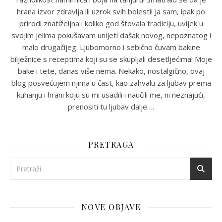
hrana izvor zdravlja ili uzrok svih bolesti! Ja sam, ipak po
prirodi znatiželjna i koliko god štovala tradiciju, uvijek u
svojim jelima pokušavam unijeti dašak novog, nepoznatog i
malo drugačijeg. Ljubomorno i sebično čuvam bakine
bilježnice s receptima koji su se skupljali desetljećima! Moje
bake i tete, danas više nema. Nekako, nostalgično, ovaj
blog posvećujem njima u čast, kao zahvalu za ljubav prema
kuhanju i hrani koju su mi usadili i naučili me, ni neznajući,
prenositi tu ljubav dalje….
PRETRAGA
NOVE OBJAVE