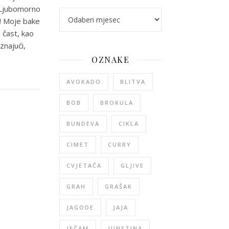
. Ljubomorno
arhiva
a! Moje bake
 čast, kao
znajući,
OZNAKE
AVOKADO
BLITVA
BOB
BROKULA
BUNDEVA
CIKLA
CIMET
CURRY
CVJETAČA
GLJIVE
GRAH
GRAŠAK
JAGODE
JAJA
JEČAM
JUNETINA