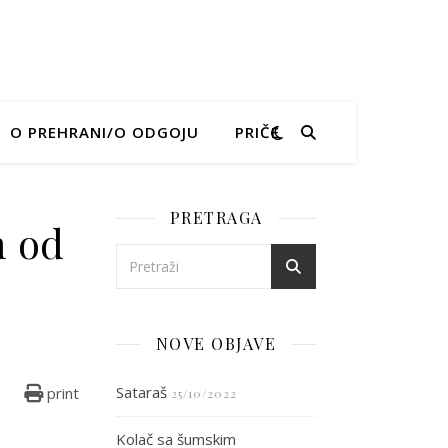
O PREHRANI/O ODGOJU
PRIČE
PRETRAGA
m od
nke s kremom od kikirikija
NOVE OBJAVE
Sataraš
print
25/10/2022
Kolač sa šumskim