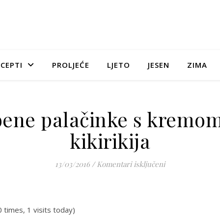
CEPTI
PROLJEĆE
LJETO
JESEN
ZIMA
ene palačinke s kremo
kikirikija
za Zobene palači
13/03/2016
/
Komentari isključeni
0 times, 1 visits today)