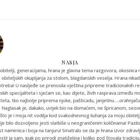
NASJA
obitelji, generacijama, hrana je glavna tema razgovora, okosnica n
 obiteljskih okupljanja za stolom, blagdanskih veselja. Hrana nikada
reba! U nasljeđe se prenosila vještina pripreme tradicionalnih r
skih specijaliteta i sjećam se, kao dijete, živih rasprava između m
eta, tko najbolje priprema njoke, pašticadu, janjetinu…..orahnjaču
e! Naglasak je, dakako, uvijek bio na domaćem, ne špricanom, sez
što je i moja nit vodilja kod svakodnevnog kuhanja za moju obitel
je bilo dozvoljeno jesti slatkiše u neograničenim količinama! Pazil
st namirnica i boja na tanjuru! Smatralo se da je hrana izvor zdravlja
sti! Ja sam, ipak po prirodi znatiželjna i koliko god štovala tradiciju