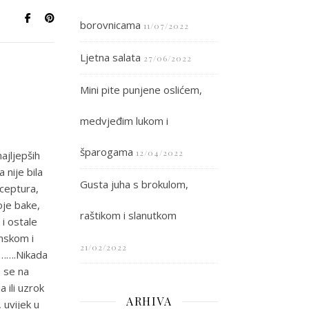
borovnicama
11/07/2022
Ljetna salata
27/06/2022
Mini pite punjene oslićem,
medvjeđim lukom i
šparogama
12/04/2022
ajljepših
 nije bila
Gusta juha s brokulom,
eceptura,
oje bake,
raštikom i slanutkom
 i ostale
onskom i
21/02/2022
j…….Nikada
o se na
 ili uzrok
ARHIVA
, uvijek u