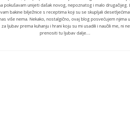
ma pokušavam unijeti dašak novog, nepoznatog i malo drugačijeg
uvam bakine bilježnice s receptima koji su se skupljali desetljećim
anas više nema. Nekako, nostalgično, ovaj blog posvećujem njima u
 za ljubav prema kuhanju i hrani koju su mi usadili i naučili me, ni ne
prenositi tu ljubav dalje….