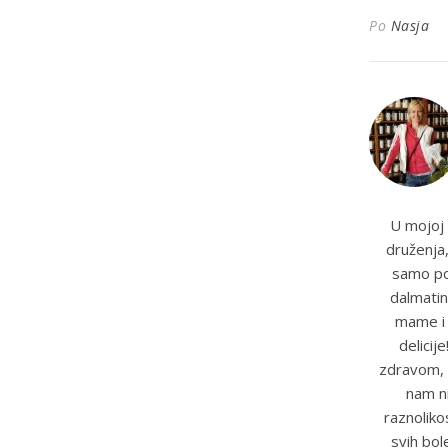
Po
Nasja
U mojoj 
druženja,
samo pot
dalmatin
mame i t
delicij
zdravom, 
nam ni
raznoliko
svih bole