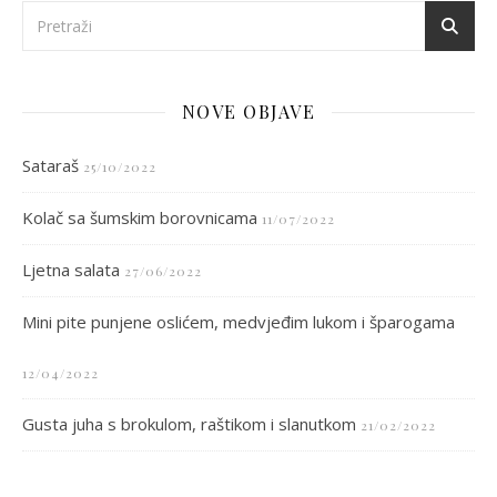
NOVE OBJAVE
Sataraš
25/10/2022
Kolač sa šumskim borovnicama
11/07/2022
Ljetna salata
27/06/2022
Mini pite punjene oslićem, medvjeđim lukom i šparogama
12/04/2022
Gusta juha s brokulom, raštikom i slanutkom
21/02/2022