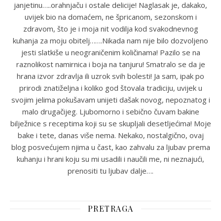
janjetinu…..orahnjaču i ostale delicije! Naglasak je, dakako,
uvijek bio na domaćem, ne špricanom, sezonskom i
zdravom, što je i moja nit vodilja kod svakodnevnog
kuhanja za moju obitelj…….Nikada nam nije bilo dozvoljeno
jesti slatkiše u neograničenim količinama! Pazilo se na
raznolikost namirnica i boja na tanjuru! Smatralo se da je
hrana izvor zdravlja ili uzrok svih bolesti! Ja sam, ipak po
prirodi znatiželjna i koliko god štovala tradiciju, uvijek u
svojim jelima pokušavam unijeti dašak novog, nepoznatog i
malo drugačijeg. Ljubomorno i sebično čuvam bakine
bilježnice s receptima koji su se skupljali desetljećima! Moje
bake i tete, danas više nema. Nekako, nostalgično, ovaj
blog posvećujem njima u čast, kao zahvalu za ljubav prema
kuhanju i hrani koju su mi usadili i naučili me, ni neznajući,
prenositi tu ljubav dalje….
PRETRAGA