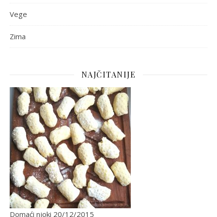
Vege
Zima
NAJČITANIJE
Domaći njoki
20/12/2015