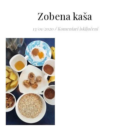
Zobena kaša
za Zobena kaša
13/01/2020
/
Komentari isključeni