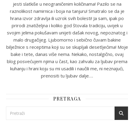
jesti slatkiše u neograničenim količinama! Pazilo se na
raznolikost namirnica i boja na tanjuru! Smatralo se da je
hrana izvor zdravlja ili uzrok svih bolesti! Ja sam, ipak po
prirodi znatiželjna i koliko god štovala tradiciju, uvijek u
svojim jelima pokušavam unijeti dašak novog, nepoznatog i
malo drugačijeg. Ljubomorno i sebično čuvam bakine
bilježnice s receptima koji su se skupljali desetljećima! Moje
bake i tete, danas više nema. Nekako, nostalgično, ovaj
blog posvećujem njima u čast, kao zahvalu za ljubav prema
kuhanju i hrani koju su mi usadili i naučili me, ni neznajući,
prenositi tu ljubav dalje….
PRETRAGA