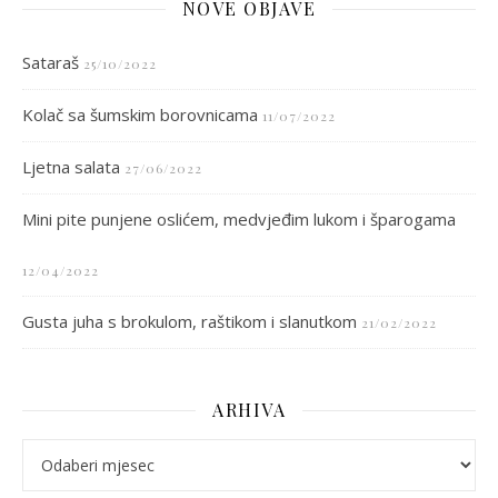
NOVE OBJAVE
Sataraš
25/10/2022
Kolač sa šumskim borovnicama
11/07/2022
Ljetna salata
27/06/2022
Mini pite punjene oslićem, medvjeđim lukom i šparogama
12/04/2022
Gusta juha s brokulom, raštikom i slanutkom
21/02/2022
ARHIVA
arhiva