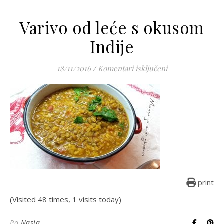
Varivo od leće s okusom
Indije
za Varivo od leće
18/11/2016
/
Komentari isključeni
print
(Visited 48 times, 1 visits today)
Po
Nasja