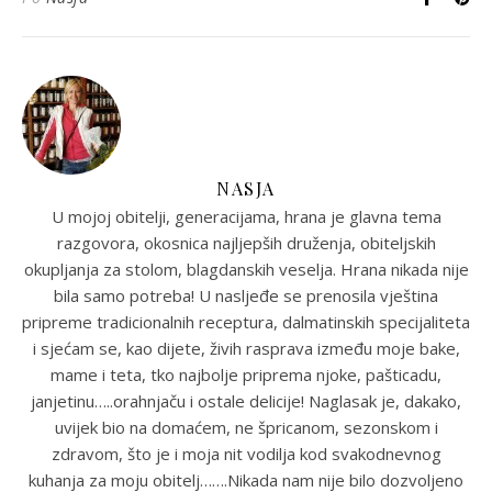
NASJA
U mojoj obitelji, generacijama, hrana je glavna tema
razgovora, okosnica najljepših druženja, obiteljskih
okupljanja za stolom, blagdanskih veselja. Hrana nikada nije
bila samo potreba! U nasljeđe se prenosila vještina
pripreme tradicionalnih receptura, dalmatinskih specijaliteta
i sjećam se, kao dijete, živih rasprava između moje bake,
mame i teta, tko najbolje priprema njoke, pašticadu,
janjetinu…..orahnjaču i ostale delicije! Naglasak je, dakako,
uvijek bio na domaćem, ne špricanom, sezonskom i
zdravom, što je i moja nit vodilja kod svakodnevnog
kuhanja za moju obitelj…….Nikada nam nije bilo dozvoljeno