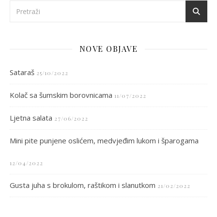
NOVE OBJAVE
Sataraš
25/10/2022
Kolač sa šumskim borovnicama
11/07/2022
Ljetna salata
27/06/2022
Mini pite punjene oslićem, medvjeđim lukom i šparogama
12/04/2022
Gusta juha s brokulom, raštikom i slanutkom
21/02/2022