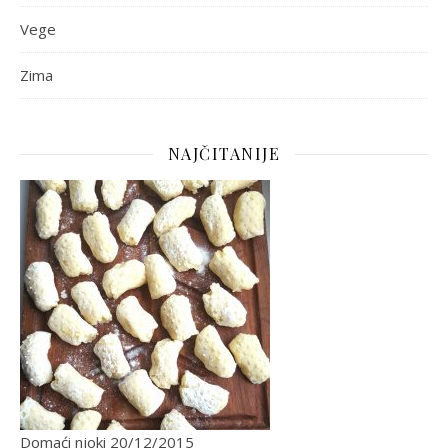
Vege
Zima
NAJČITANIJE
Domaći njoki
20/12/2015