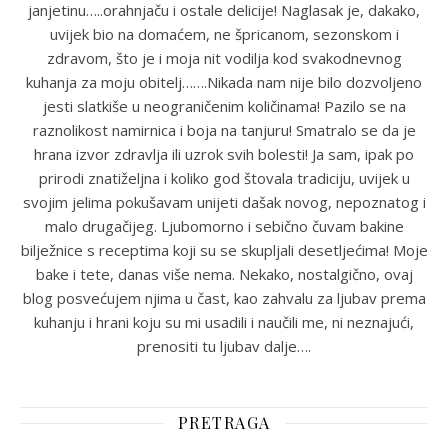
janjetinu…..orahnjaču i ostale delicije! Naglasak je, dakako,
uvijek bio na domaćem, ne špricanom, sezonskom i
zdravom, što je i moja nit vodilja kod svakodnevnog
kuhanja za moju obitelj…….Nikada nam nije bilo dozvoljeno
jesti slatkiše u neograničenim količinama! Pazilo se na
raznolikost namirnica i boja na tanjuru! Smatralo se da je
hrana izvor zdravlja ili uzrok svih bolesti! Ja sam, ipak po
prirodi znatiželjna i koliko god štovala tradiciju, uvijek u
svojim jelima pokušavam unijeti dašak novog, nepoznatog i
malo drugačijeg. Ljubomorno i sebično čuvam bakine
bilježnice s receptima koji su se skupljali desetljećima! Moje
bake i tete, danas više nema. Nekako, nostalgično, ovaj
blog posvećujem njima u čast, kao zahvalu za ljubav prema
kuhanju i hrani koju su mi usadili i naučili me, ni neznajući,
prenositi tu ljubav dalje….
PRETRAGA