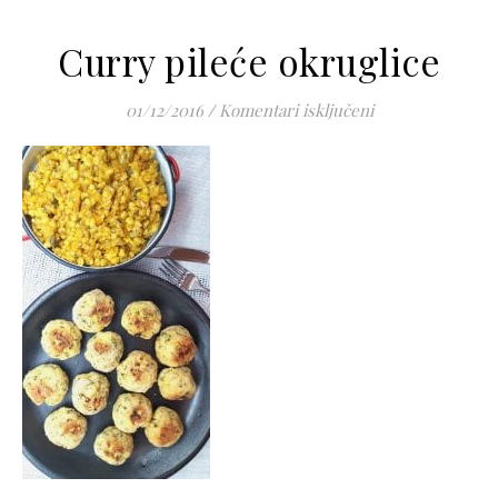
Curry pileće okruglice
za Curry pileće 
01/12/2016
/
Komentari isključeni