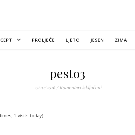
CEPTI
PROLJEĆE
LJETO
JESEN
ZIMA
pesto3
za pesto3
27/10/2016
/
Komentari isključeni
times, 1 visits today)