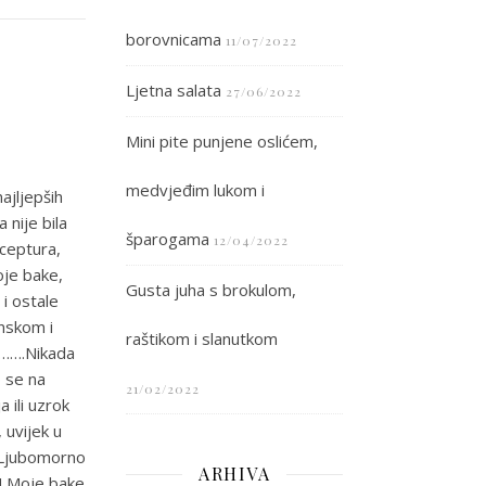
borovnicama
11/07/2022
Ljetna salata
27/06/2022
Mini pite punjene oslićem,
medvjeđim lukom i
ajljepših
 nije bila
šparogama
12/04/2022
eceptura,
oje bake,
Gusta juha s brokulom,
 i ostale
onskom i
raštikom i slanutkom
j…….Nikada
o se na
21/02/2022
 ili uzrok
, uvijek u
. Ljubomorno
ARHIVA
a! Moje bake