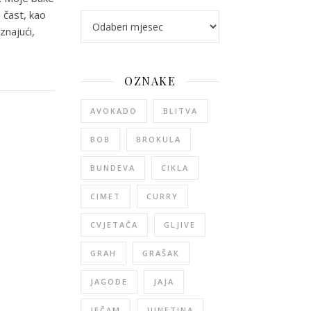
 čast, kao
arhiva
znajući,
OZNAKE
AVOKADO
BLITVA
BOB
BROKULA
BUNDEVA
CIKLA
CIMET
CURRY
CVJETAČA
GLJIVE
GRAH
GRAŠAK
JAGODE
JAJA
JEČAM
JUNETINA