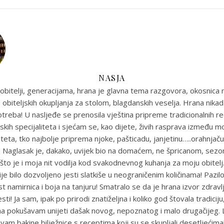
NASJA
obitelji, generacijama, hrana je glavna tema razgovora, okosnica n
 obiteljskih okupljanja za stolom, blagdanskih veselja. Hrana nikada
reba! U nasljeđe se prenosila vještina pripreme tradicionalnih r
skih specijaliteta i sjećam se, kao dijete, živih rasprava između m
eta, tko najbolje priprema njoke, pašticadu, janjetinu…..orahnjaču
e! Naglasak je, dakako, uvijek bio na domaćem, ne špricanom, sez
što je i moja nit vodilja kod svakodnevnog kuhanja za moju obitel
je bilo dozvoljeno jesti slatkiše u neograničenim količinama! Pazil
st namirnica i boja na tanjuru! Smatralo se da je hrana izvor zdravlja
sti! Ja sam, ipak po prirodi znatiželjna i koliko god štovala tradiciju
ma pokušavam unijeti dašak novog, nepoznatog i malo drugačijeg
uvam bakine bilježnice s receptima koji su se skupljali desetljećim