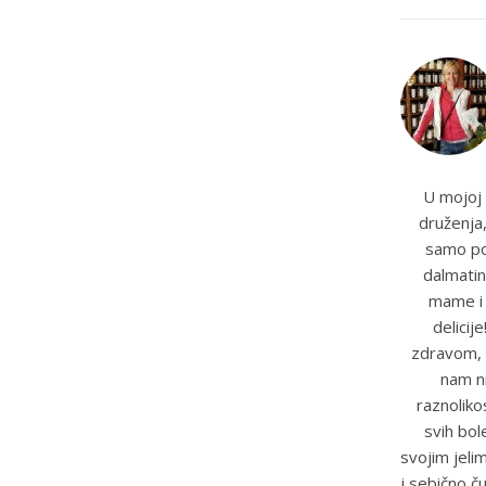
U mojoj 
druženja,
samo pot
dalmatin
mame i t
delicij
zdravom, 
nam ni
raznoliko
svih bole
svojim jeli
i sebično č