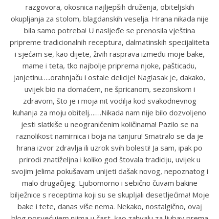
razgovora, okosnica najljepših druženja, obiteljskih
okupljanja za stolom, blagdanskih veselja. Hrana nikada nije
bila samo potreba! U nasljeđe se prenosila vještina
pripreme tradicionalnih receptura, dalmatinskih specijaliteta
i sjećam se, kao dijete, živih rasprava između moje bake,
mame i teta, tko najbolje priprema njoke, pašticadu,
janjetinu…..orahnjaču i ostale delicije! Naglasak je, dakako,
uvijek bio na domaćem, ne špricanom, sezonskom i
zdravom, što je i moja nit vodilja kod svakodnevnog
kuhanja za moju obitelj…….Nikada nam nije bilo dozvoljeno
jesti slatkiše u neograničenim količinama! Pazilo se na
raznolikost namirnica i boja na tanjuru! Smatralo se da je
hrana izvor zdravlja ili uzrok svih bolesti! Ja sam, ipak po
prirodi znatiželjna i koliko god štovala tradiciju, uvijek u
svojim jelima pokušavam unijeti dašak novog, nepoznatog i
malo drugačijeg. Ljubomorno i sebično čuvam bakine
bilježnice s receptima koji su se skupljali desetljećima! Moje
bake i tete, danas više nema. Nekako, nostalgično, ovaj
blog posvećujem njima u čast, kao zahvalu za ljubav prema