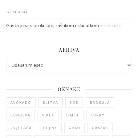
12/04/2022
Gusta juha s brokulom, raštikom i slanutkom
21/02/2022
ARHIVA
arhiva
OZNAKE
AVOKADO
BLITVA
BOB
BROKULA
BUNDEVA
CIKLA
CIMET
CURRY
CVJETAČA
GLJIVE
GRAH
GRAŠAK