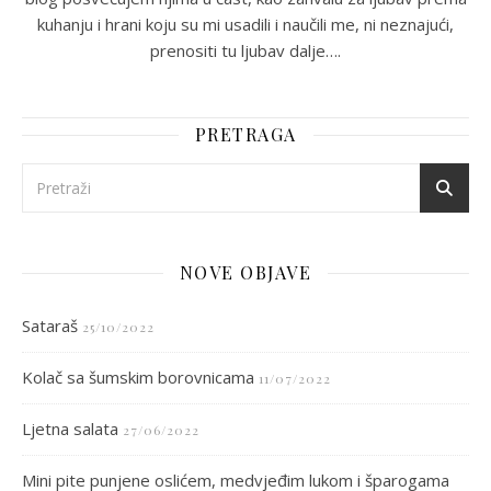
kuhanju i hrani koju su mi usadili i naučili me, ni neznajući,
prenositi tu ljubav dalje….
PRETRAGA
NOVE OBJAVE
Sataraš
25/10/2022
Kolač sa šumskim borovnicama
11/07/2022
Ljetna salata
27/06/2022
Mini pite punjene oslićem, medvjeđim lukom i šparogama