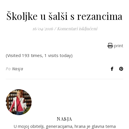
Školjke u šalši s rezancima
za Školjke u šalš
16/04/2016
/
Komentari isključeni
print
(Visited 193 times, 1 visits today)
Po
Nasja
NASJA
U mojoj obitelji, generacijama, hrana je glavna tema