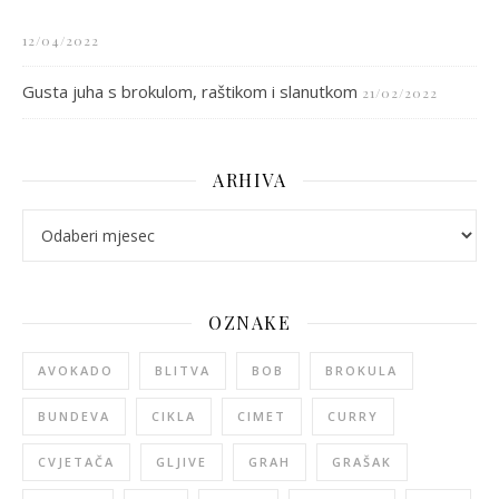
12/04/2022
Gusta juha s brokulom, raštikom i slanutkom
21/02/2022
ARHIVA
arhiva
OZNAKE
AVOKADO
BLITVA
BOB
BROKULA
BUNDEVA
CIKLA
CIMET
CURRY
CVJETAČA
GLJIVE
GRAH
GRAŠAK