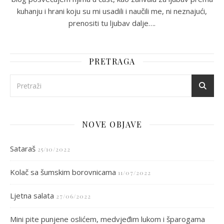
kuhanju i hrani koju su mi usadili i naučili me, ni neznajući,
prenositi tu ljubav dalje….
PRETRAGA
NOVE OBJAVE
Sataraš
25/10/2022
Kolač sa šumskim borovnicama
11/07/2022
Ljetna salata
27/06/2022
Mini pite punjene oslićem, medvjeđim lukom i šparogama