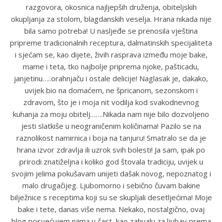
razgovora, okosnica najljepših druženja, obiteljskih
okupljanja za stolom, blagdanskih veselja. Hrana nikada nije
bila samo potreba! U nasljeđe se prenosila vještina
pripreme tradicionalnih receptura, dalmatinskih specijaliteta
i sjećam se, kao dijete, živih rasprava između moje bake,
mame i teta, tko najbolje priprema njoke, pašticadu,
janjetinu…..orahnjaču i ostale delicije! Naglasak je, dakako,
uvijek bio na domaćem, ne špricanom, sezonskom i
zdravom, što je i moja nit vodilja kod svakodnevnog
kuhanja za moju obitelj…….Nikada nam nije bilo dozvoljeno
jesti slatkiše u neograničenim količinama! Pazilo se na
raznolikost namirnica i boja na tanjuru! Smatralo se da je
hrana izvor zdravlja ili uzrok svih bolesti! Ja sam, ipak po
prirodi znatiželjna i koliko god štovala tradiciju, uvijek u
svojim jelima pokušavam unijeti dašak novog, nepoznatog i
malo drugačijeg. Ljubomorno i sebično čuvam bakine
bilježnice s receptima koji su se skupljali desetljećima! Moje
bake i tete, danas više nema. Nekako, nostalgično, ovaj
blog posvećujem njima u čast, kao zahvalu za ljubav prema