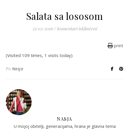
Salata sa lososom
za Salata sa los
25/03/2016
/
Komentari isključeni
print
(Visited 109 times, 1 visits today)
Po
Nasja
NASJA
U mojoj obitelji, generacijama, hrana je glavna tema