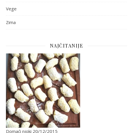
Vege
Zima
NAJČITANIJE
Domaći njoki
20/12/2015