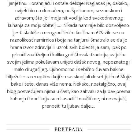
janjetinu…..orahnjaču i ostale delicije! Naglasak je, dakako,
uvijek bio na domaćem, ne špricanom, sezonskom i
zdravom, što je i moja nit vodilja kod svakodnevnog
kuhanja za moju obitelj…….Nikada nam nije bilo dozvoljeno
jesti slatkiše u neograničenim količinama! Pazilo se na
raznolikost namirnica i boja na tanjuru! Smatralo se da je
hrana izvor zdravlja ili uzrok svih bolesti! Ja sam, ipak po
prirodi znatiželjna i koliko god štovala tradiciju, uvijek u
svojim jelima pokušavam unijeti dašak novog, nepoznatog i
malo drugačijeg. Ljubomorno i sebično čuvam bakine
bilježnice s receptima koji su se skupljali desetljećima! Moje
bake i tete, danas više nema. Nekako, nostalgično, ovaj
blog posvećujem njima u čast, kao zahvalu za ljubav prema
kuhanju i hrani koju su mi usadili i naučili me, ni neznajući,
prenositi tu ljubav dalje….
PRETRAGA