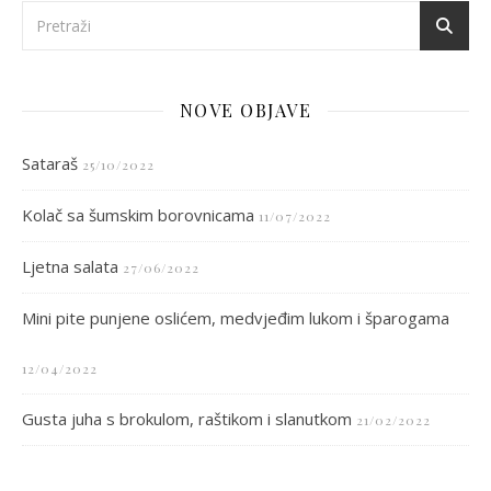
NOVE OBJAVE
Sataraš
25/10/2022
Kolač sa šumskim borovnicama
11/07/2022
Ljetna salata
27/06/2022
Mini pite punjene oslićem, medvjeđim lukom i šparogama
12/04/2022
Gusta juha s brokulom, raštikom i slanutkom
21/02/2022