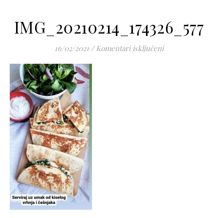
IMG_20210214_174326_577
za IMG_20210214
16/02/2021
/
Komentari isključeni