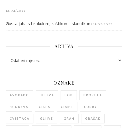
12/04/2022
Gusta juha s brokulom, raštikom i slanutkom
21/02/2022
ARHIVA
arhiva
OZNAKE
AVOKADO
BLITVA
BOB
BROKULA
BUNDEVA
CIKLA
CIMET
CURRY
CVJETAČA
GLJIVE
GRAH
GRAŠAK