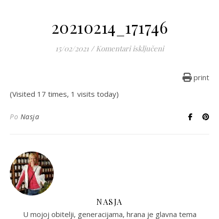
20210214_171746
za 20210214_1717
15/02/2021
/
Komentari isključeni
print
(Visited 17 times, 1 visits today)
Po
Nasja
NASJA
U mojoj obitelji, generacijama, hrana je glavna tema