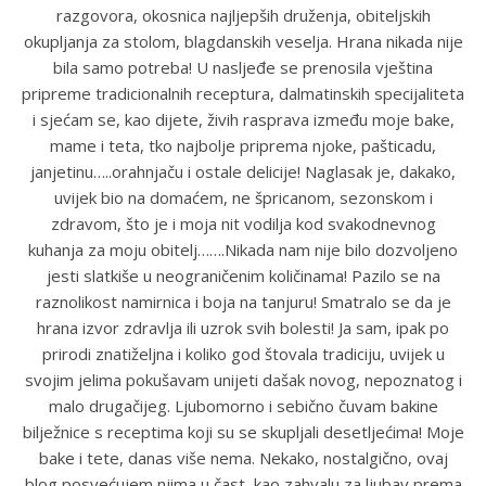
razgovora, okosnica najljepših druženja, obiteljskih
okupljanja za stolom, blagdanskih veselja. Hrana nikada nije
bila samo potreba! U nasljeđe se prenosila vještina
pripreme tradicionalnih receptura, dalmatinskih specijaliteta
i sjećam se, kao dijete, živih rasprava između moje bake,
mame i teta, tko najbolje priprema njoke, pašticadu,
janjetinu…..orahnjaču i ostale delicije! Naglasak je, dakako,
uvijek bio na domaćem, ne špricanom, sezonskom i
zdravom, što je i moja nit vodilja kod svakodnevnog
kuhanja za moju obitelj…….Nikada nam nije bilo dozvoljeno
jesti slatkiše u neograničenim količinama! Pazilo se na
raznolikost namirnica i boja na tanjuru! Smatralo se da je
hrana izvor zdravlja ili uzrok svih bolesti! Ja sam, ipak po
prirodi znatiželjna i koliko god štovala tradiciju, uvijek u
svojim jelima pokušavam unijeti dašak novog, nepoznatog i
malo drugačijeg. Ljubomorno i sebično čuvam bakine
bilježnice s receptima koji su se skupljali desetljećima! Moje
bake i tete, danas više nema. Nekako, nostalgično, ovaj
blog posvećujem njima u čast, kao zahvalu za ljubav prema