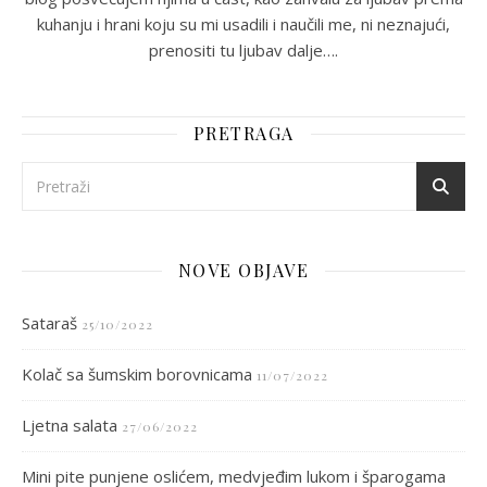
kuhanju i hrani koju su mi usadili i naučili me, ni neznajući,
prenositi tu ljubav dalje….
PRETRAGA
NOVE OBJAVE
Sataraš
25/10/2022
Kolač sa šumskim borovnicama
11/07/2022
Ljetna salata
27/06/2022
Mini pite punjene oslićem, medvjeđim lukom i šparogama