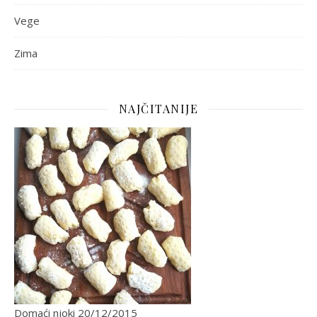
Vege
Zima
NAJČITANIJE
Domaći njoki
20/12/2015