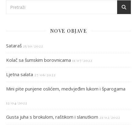
NOVE OBJAVE
Sataraš
25/10/2022
Kolač sa šumskim borovnicama
11/07/2022
Ljetna salata
27/06/2022
Mini pite punjene oslićem, medvjeđim lukom i šparogama
12/04/2022
Gusta juha s brokulom, raštikom i slanutkom
21/02/2022