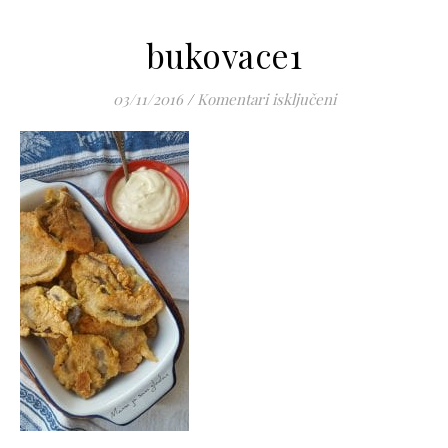
bukovace1
za bukovace1
03/11/2016
/
Komentari isključeni