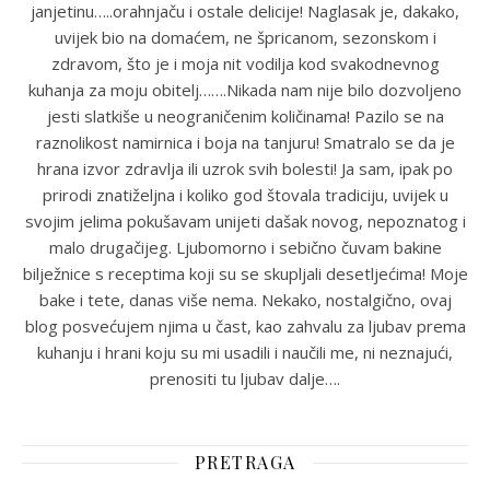
janjetinu…..orahnjaču i ostale delicije! Naglasak je, dakako,
uvijek bio na domaćem, ne špricanom, sezonskom i
zdravom, što je i moja nit vodilja kod svakodnevnog
kuhanja za moju obitelj…….Nikada nam nije bilo dozvoljeno
jesti slatkiše u neograničenim količinama! Pazilo se na
raznolikost namirnica i boja na tanjuru! Smatralo se da je
hrana izvor zdravlja ili uzrok svih bolesti! Ja sam, ipak po
prirodi znatiželjna i koliko god štovala tradiciju, uvijek u
svojim jelima pokušavam unijeti dašak novog, nepoznatog i
malo drugačijeg. Ljubomorno i sebično čuvam bakine
bilježnice s receptima koji su se skupljali desetljećima! Moje
bake i tete, danas više nema. Nekako, nostalgično, ovaj
blog posvećujem njima u čast, kao zahvalu za ljubav prema
kuhanju i hrani koju su mi usadili i naučili me, ni neznajući,
prenositi tu ljubav dalje….
PRETRAGA